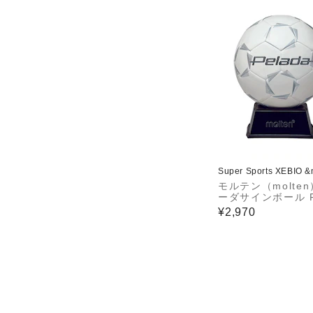
Super Sports XEBIO 
モルテン（molte
ーダサインボール F
00-W
¥2,970