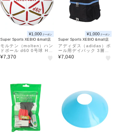
¥1,000
¥1,000
クーポン
クーポン
Super Sports XEBIO &mall店
Super Sports XEBIO &mall店
モルテン（molten）ハン
アディダス（adidas）ボ
ドボール d60 0号球 H0
ール用デイパック 3層タ
D4000-RW 小学生女子
イプ 24L ADP42BKB
¥7,370
¥7,040
屋内