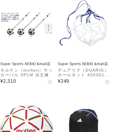
Super Sports XEBIO &mall店
Super Sports XEBIO &mall店
モルテン（molten）サッ
デュアリグ（DUARIG）
カーパル SPLM 自主練
ボールネット 4S0001-A
HBL-781ZK WHxBL
¥2,310
¥249