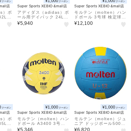
0
¥1,000
¥1,000
クーポン
クーポン
クーポン
&mall店
Super Sports XEBIO &mall店
Super Sports XEBIO &mall店
as）ボ
アディダス（adidas）ボ
モルテン（molten）ハン
2L A
ール用デイパック 24L A
ドボール 3号球 検定球 A
DP43BKB
5000 H3A5000-YB
¥5,940
¥12,100
0
¥1,000
¥1,000
クーポン
クーポン
クーポン
&mall店
Super Sports XEBIO &mall店
Super Sports XEBIO &mall店
as）ボ
モルテン（molten）ハン
モルテン（molten）ジュ
5L A
ドボール A3400 3号球
ニア ドッジボール5000
H3A3400-YN
軽量 D3C5000-L 検定球
¥5,346
¥6,820