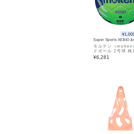
¥1,00
Super Sports XEBIO 
モルテン（molte
ドボール 2号球 検
4000 H2A4000-G
¥6,281