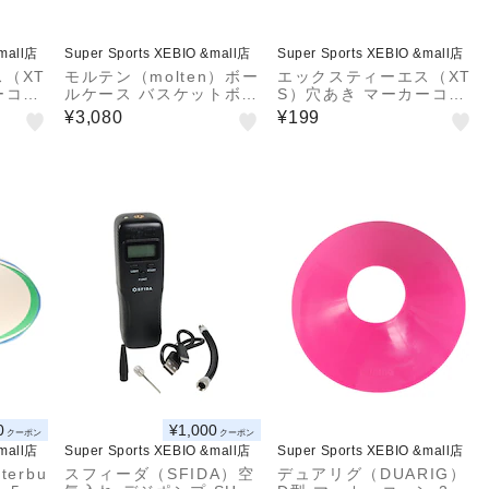
&mall店
Super Sports XEBIO &mall店
Super Sports XEBIO &mall店
（XT
モルテン（molten）ボー
エックスティーエス（XT
ーコー
ルケース バスケットボー
S）穴あき マーカーコー
 ORG
ル1個入れ クリアタイプ
ン 781G0ZK9707 SAX
¥3,080
¥199
NB10CP
自主練
0
¥1,000
クーポン
クーポン
&mall店
Super Sports XEBIO &mall店
Super Sports XEBIO &mall店
erbu
スフィーダ（SFIDA）空
デュアリグ（DUARIG）