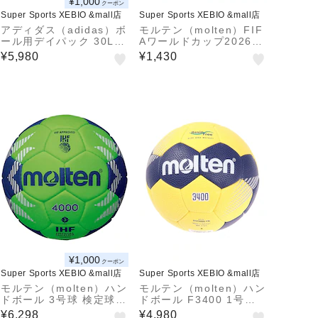
¥1,000
クーポン
Super Sports XEBIO &mall店
Super Sports XEBIO &mall店
アディダス（adidas）ボ
モルテン（molten）FIF
ール用デイパック 30L A
Aワールドカップ2026
DP44BK
公式試合球 トリオンダ
¥5,980
¥1,430
フットスキル AMSFSTR
¥1,000
クーポン
Super Sports XEBIO &mall店
Super Sports XEBIO &mall店
モルテン（molten）ハン
モルテン（molten）ハン
ドボール 3号球 検定球 A
ドボール F3400 1号球
4000 H3A4000-GB
H1F3400-YN 小学生男
¥6,298
¥4,980