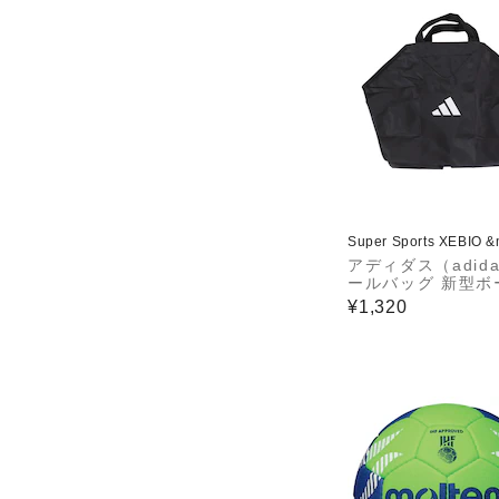
Super Sports XEBIO 
アディダス（adid
ールバッグ 新型ボ
ット ABN04BK
¥1,320