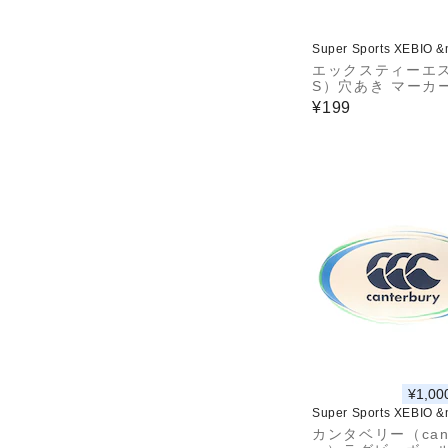
Super Sports XEBIO 
エックスティーエス
S）穴あき マーカ
ン 781G0ZK9707
¥199
自主練
¥1,00
Super Sports XEBIO 
カンタベリー（cant