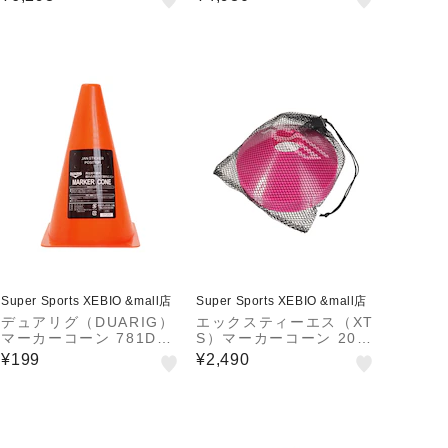
子・中学生女子 屋外
Super Sports XEBIO &mall店
Super Sports XEBIO &mall店
デュアリグ（DUARIG）
エックスティーエス（XT
マーカーコーン 781D2Z
S）マーカーコーン 20個
K8633 ORG
入り ディスク型 収納袋
¥199
¥2,490
付き 781G0ZK9705 PN
K 自主練 サッカー バス
ケ バレー