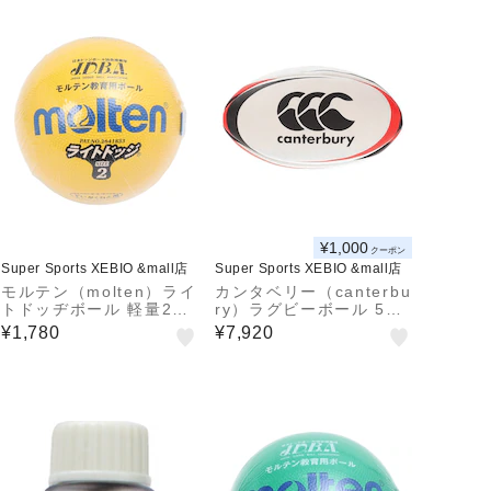
¥1,000
クーポン
Super Sports XEBIO &mall店
Super Sports XEBIO &mall店
モルテン（molten）ライ
カンタベリー（canterbu
トドッヂボール 軽量2号
ry）ラグビーボール 5号
球 ジュニア SLD2LSK
球 AA00405 19
¥1,780
¥7,920