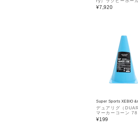
ry）ラグビーボール
球 AA00405 24
¥7,920
Super Sports XEBIO 
デュアリグ（DUAR
マーカーコーン 78
K8633 SAX
¥199