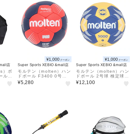
¥1,000
¥1,000
クーポン
クーポン
&mall店
Super Sports XEBIO &mall店
Super Sports XEBIO &mall店
as）ボ
モルテン（molten）ハン
モルテン（molten）ハン
ールネ
ドボール F3400 0号球
ドボール 2号球 検定球 A
H0F3400-RN 小学生女
5000 H2A5000-YB
¥5,280
¥12,100
子 屋外