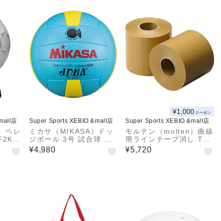
¥1,000
クーポン
&mall店
Super Sports XEBIO &mall店
Super Sports XEBIO &mall店
n）ペレ
ミカサ（MIKASA）ドッ
モルテン（molten）曲線
2K5
ジボール 3号 試合球 MG
用ラインテープ消し TM
JDB-L 検定球 自主練
0017
¥4,980
¥5,720