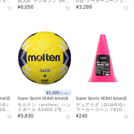
 5号
気入れ デジポンプ SH-2
D型 マーカーコーン 20
5O01 BLK
個入り 5S0015-AHBL-7
¥6,050
¥3,289
81ZK PNK
¥1,000
クーポン
&mall店
Super Sports XEBIO &mall店
Super Sports XEBIO &mall店
IG）
モルテン（molten）ハン
デュアリグ（DUARIG）
1D2Z
ドボール A3400 2号球
マーカーコーン 781D2Z
H2A3400-YN
K8633 PNK
¥5,830
¥240