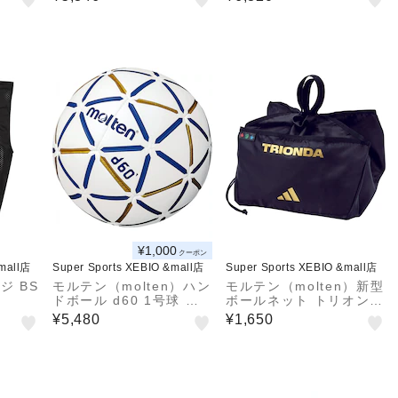
自主練
¥1,000
クーポン
&mall店
Super Sports XEBIO &mall店
Super Sports XEBIO &mall店
ジ BS
モルテン（molten）ハン
モルテン（molten）新型
ドボール d60 1号球 小
ボールネット トリオンダ
学生男子・中学生女子 H
ABN05TR
¥5,480
¥1,650
1D4000-BW