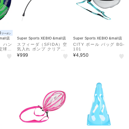
0
クーポン
&mall店
Super Sports XEBIO &mall店
Super Sports XEBIO &mall店
n）ハン
スフィーダ（SFIDA）空
CITY ボール バッグ BG-
定球 A
気入れ ポンプ クリアポ
101
B
ンプ SH-22O02 YEL
¥999
¥4,950