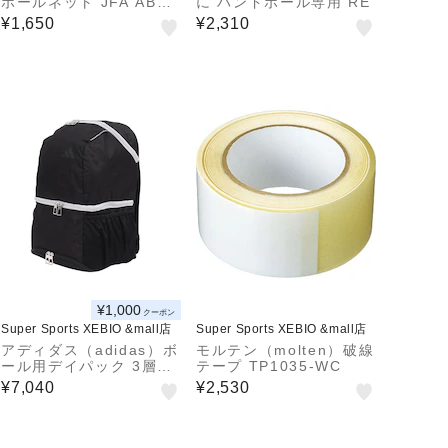
ボールネット JFA ABN0
に ハンドボール専用 RE
5JP
¥1,650
¥2,310
¥1,000
クーポン
Super Sports XEBIO &mall店
Super Sports XEBIO &mall店
アディダス（adidas）ボ
モルテン（molten）破線
ール用デイパック 3層タ
テープ TP1035-WC
イプ 24L ADP42BK
¥7,040
¥2,530