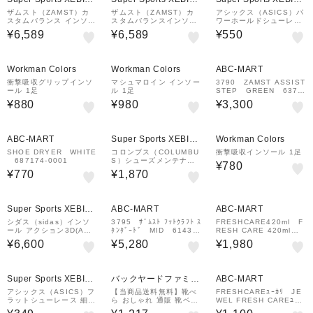
&mall店
&mall店
&mall店
ザムスト（ZAMST）カ
ザムスト（ZAMST）カ
アシックス（ASICS）パ
スタムバランス インソー
スタムバランスインソー
ワーホールドシューレー
ル ピンク 高機能中敷き
ル インパクトイエロー
ス TXX121.30 靴ひも
¥6,589
¥6,589
¥550
高機能中敷き
オレンジ
Workman Colors
Workman Colors
ABC-MART
衝撃吸収グリップインソ
マシュマロイン インソー
3790 ZAMST ASSIST
ール 1足
ル 1足
STEP GREEN 6375
70-0001
¥880
¥980
¥3,300
ABC-MART
Super Sports XEBIO
Workman Colors
&mall店
SHOE DRYER WHITE
コロンブス（COLUMBU
衝撃吸収インソール 1足
687174-0001
S）シューズメンテナン
¥780
ス用品 アメダス防水スプ
¥770
¥1,870
レー 1500 オンライン価
格
¥1,000
クーポン
Super Sports XEBIO
ABC-MART
ABC-MART
&mall店
シダス（sidas）インソ
3795 ｻﾞﾑｽﾄ ﾌｯﾄｸﾗﾌﾄ ｽ
FRESHCARE420ml F
ール アクション3D(ACT
ﾀﾝﾀﾞｰﾄﾞ MID 61437
RESH CARE 420ml F
ION 3D) 201218 高機
1-0002
RAGRANCE FREE 61
¥6,600
¥5,280
¥1,980
能中敷き
7373-0001
Super Sports XEBIO
バックヤードファミリ
ABC-MART
&mall店
ー
アシックス（ASICS）フ
【当商品送料無料】靴べ
FRESHCAREﾕｰｶﾘ JE
ラットシューレース 細タ
ら おしゃれ 通販 靴ベラ
WEL FRESH CAREﾕｰｶ
イプ TXX116.84
くつべら シューホーン
ﾘﾐﾝﾄ180ml ｶﾗｰﾚｽ 60