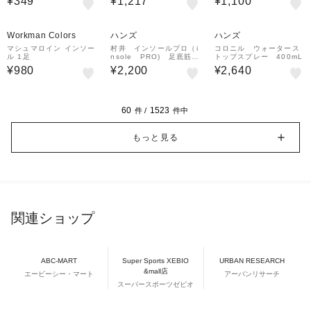
¥349
¥1,217
¥1,100
イタリアン イタリア製
1723-0001
イタリアンシューホーン
C 24cm べっこう柄
Workman Colors
ハンズ
ハンズ
マシュマロイン インソー
村井 インソールプロ（i
コロニル ウォータース
ル 1足
nsole PRO) 足底筋膜
トップスプレー 400mL
炎対策 レディース S
¥980
¥2,200
¥2,640
ベージュ
60
1523
件 /
件中
もっと見る
関連ショップ
ABC-MART
Super Sports XEBIO
URBAN RESEARCH
&mall店
エービーシー・マート
アーバンリサーチ
スーパースポーツゼビオ