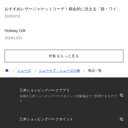
おすすめレザージャケットコーデ！都会的に決まる「脱・ワイル
ド」な大人の着こなし術【レディース・メンズ】
2026/2/10
Holiday Gift
2024/12/12
特集をもっと見る
シューズ
シューケア・シューズ小物
商品一覧
三井ショッピングパークアプリ
全国の三井ショッピングパークポイント対象施設でご利用できるアプ
リ
三井ショッピングパークポイント