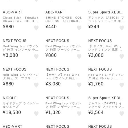
ABC-MART
ABC-MART
Super Sports XEBIO
&mall店
Clean Stick Sneaker
SHINE SPONGE COL
アシックス（ASICS）フ
Clean Stick COLORL
ORLESS 689006-00
ラットシューレース 細タ
ESS 632211-0001
01
イプ TXX116.90 靴ひも
¥880
¥440
¥349
黒 ブラック
NEXT FOCUS
NEXT FOCUS
NEXT FOCUS
Red Wing レッドウィン
Red Wing レッドウィン
【Lサイズ】Red Wing
グ 純正 インソール 中敷
グ 純正 ブーツクリーム
レッドウィング 純正 イ
き レッドベッド フット
97113 バーガンディー
ンソール 中敷き コンフ
¥3,080
¥880
¥3,080
ベッド 96388
ォートフォース フットベ
ッド 96318
NEXT FOCUS
NEXT FOCUS
NEXT FOCUS
Red Wing レッドウィン
【Mサイズ】Red Wing
Red Wing レッドウィン
グ 純正 ブーツクリーム
レッドウィング 純正 イ
グ 純正 靴べら シューホ
97112 ブラウン
ンソール 中敷き コンフ
ーン 95186 ブラッシュ
¥880
¥3,080
¥1,760
ォートフォース フットベ
ドニッケル
ッド 96318
NICOLE
NEXT FOCUS
Super Sports XEBIO
&mall店
サイドジップ ライトソー
Red Wing レッドウィン
ザムスト（ZAMST）イ
ルシューズ
グ 純正 レザークリーム
ンソール フットクラフト
97095
スタンダード MID 高機
¥19,580
¥1,320
¥3,564
能中敷き
ABC-MART
NEXT FOCUS
NEXT FOCUS