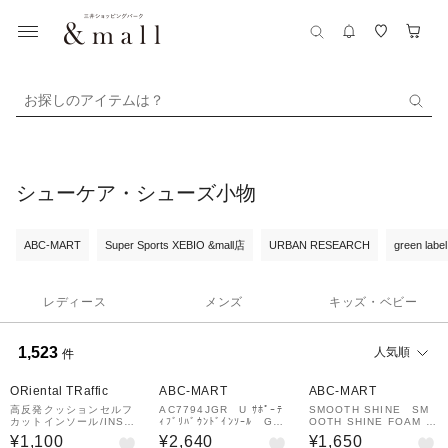
お探しのアイテムは？
シューケア・シューズ小物
ABC-MART
Super Sports XEBIO &mall店
URBAN RESEARCH
green label
レディース
メンズ
キッズ・ベビー
1,523
人気順
件
ORiental TRaffic
ABC-MART
ABC-MART
高反発クッションセルフ
AC7794JGR U ｻﾎﾟｰﾃ
SMOOTH SHINE SM
カットインソール/INSO
ｨﾌﾞﾘﾊﾞｳﾝﾄﾞｲﾝｿｰﾙ GR
OOTH SHINE FOAM T
LE(02)
718718-0001
YPE COLORLESS 7
¥1,100
¥2,640
¥1,650
04201-0001