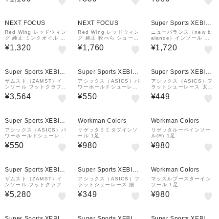
ス 97155 ブラック
150 ゴールド
NEXT FOCUS
NEXT FOCUS
Super Sports XEBIO
&mall店
Red Wing レッドウィン
Red Wing レッドウィン
ニューバランス（new b
グ 純正 ミンクオイル 97
グ 純正 靴べら シューホ
alance）インソール 中
105
ーン 95187 アンティー
敷き サポーティブ リバ
¥1,320
¥1,760
¥1,720
クブラス
ウンドインソール LAM3
5689GR
Super Sports XEBIO
Super Sports XEBIO
Super Sports XEBIO
&mall店
&mall店
&mall店
ザムスト（ZAMST）イ
アシックス（ASICS）パ
アシックス（ASICS）フ
ンソール フットクラフト
ワーホールドシューレー
ラットシューレース 太タ
スタンダード HIGH 高機
ス TXX121.90 靴ひも
イプ TXX11723
¥3,564
¥550
¥449
能中敷き
黒 ブラック
Super Sports XEBIO
Workman Colors
Workman Colors
&mall店
アシックス（ASICS）パ
リゲッタミミタブインソ
リゲッタルーペインソー
ワーホールドシューレー
ール 1足
ル(R) 1足
ス TXX121.42 靴ひも
¥550
¥980
¥980
青 ブルー
¥1,000
クーポン
Super Sports XEBIO
Super Sports XEBIO
Workman Colors
&mall店
&mall店
ザムスト（ZAMST）イ
アシックス（ASICS）フ
マッスルブースターイン
ンソール フットクラフト
ラットシューレース 細タ
ソール 1足
スタンダード LOW 高機
イプ TXX116.04
¥5,280
¥349
¥980
能中敷き
¥1,000
¥1,000
クーポン
クーポン
Super Sports XEBIO
Super Sports XEBIO
Super Sports XEBIO