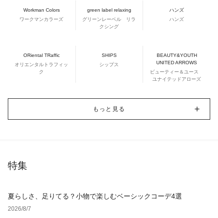
Workman Colors
green label relaxing
ハンズ
ワークマンカラーズ
グリーンレーベル リラ
ハンズ
クシング
ORiental TRaffic
SHIPS
BEAUTY&YOUTH
UNITED ARROWS
オリエンタルトラフィッ
シップス
ク
ビューティー＆ユース
ユナイテッドアローズ
もっと見る
特集
夏らしさ、足りてる？小物で楽しむベーシックコーデ4選
2026/8/7