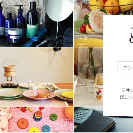
アン
三井
ほしい