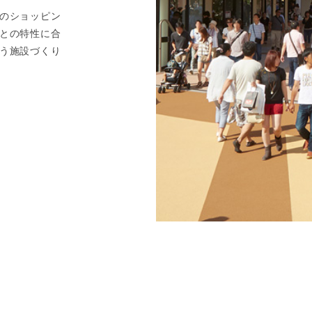
のショッピン
との特性に合
う施設づくり
ララガーデン川口
ララガーデン春日部
玉県川口市宮町18-9
埼玉県春日部市南1-1-1
oogle Map
Google Map