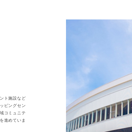
三井アウトレットパーク 仙台港
三井アウトレットパーク 入間
城県仙台市宮城野区中野3-7-2
埼玉県入間市宮寺3169-1
oogle Map
Google Map
お問い合わせ
お問い合わせ
もっと見る
ント施設など
ッピングセン
域コミュニテ
を進めていま