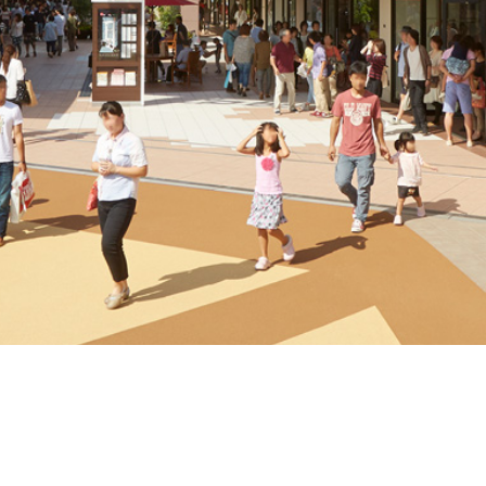
LaLaテラス南千住
東京都荒川区南千住4−7−2
Google Map