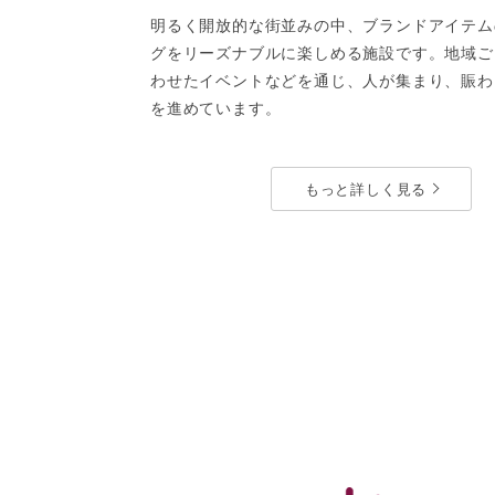
明るく開放的な街並みの中、ブランドアイテム
グをリーズナブルに楽しめる施設です。地域ご
わせたイベントなどを通じ、人が集まり、賑わ
を進めています。
ライフスタイルパーク・その他
もっと詳しく見る
ララガーデン長町
宮城県仙台市太白区長町7-20-5
埼
Google Map
G