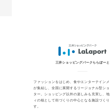
三井アウトレットパーク 札幌北
広島
宮
北海道北広島市大曲幸町3-7-6
G
Google Map
お問い合わせ
三井ショッピングパークららぽーと
ファッションをはじめ、食やエンターテインメ
が集結し、全国に展開するリージョナル型ショ
ター。ショッピング以外の楽しみも充実し、地
ィの核として街づくりの中心となる施設づくり
す。