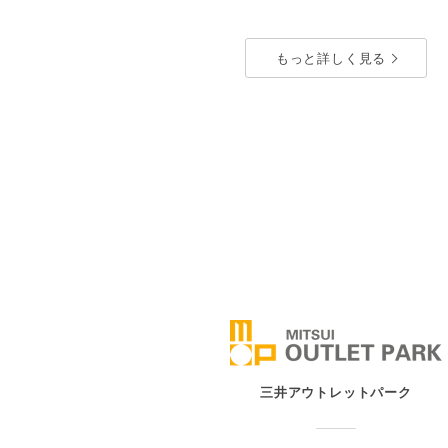
都心型商業施設
もっと詳しく見る
コレド室町1
東京都中央区日本橋室町2-2-1
東
Google Map
G
お問い合わせ
三井アウトレットパーク