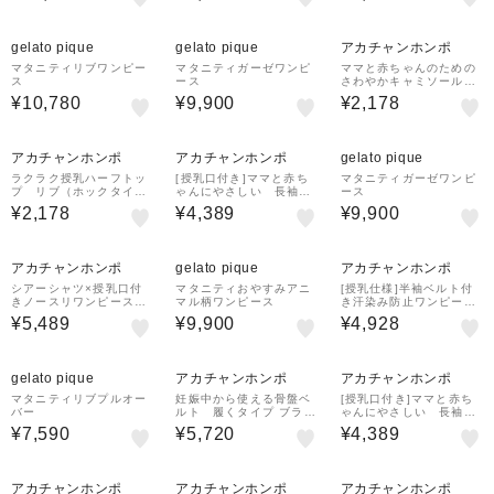
¥1,000
¥1,000
クーポン
クーポン
gelato pique
gelato pique
アカチャンホンポ
マタニティリブワンピー
マタニティガーゼワンピ
ママと赤ちゃんのための
ス
ース
さわやかキャミソール
ブラック
¥10,780
¥9,900
¥2,178
¥500
¥1,000
クーポン
クーポン
アカチャンホンポ
アカチャンホンポ
gelato pique
ラクラク授乳ハーフトッ
[授乳口付き]ママと赤ち
マタニティガーゼワンピ
プ リブ（ホックタイ
ゃんにやさしい 長袖パ
ース
プ） グリーン
ジャマ ハート オフホ
¥2,178
¥4,389
¥9,900
ワイト
¥500
¥1,000
¥500
クーポン
クーポン
クーポン
アカチャンホンポ
gelato pique
アカチャンホンポ
シアーシャツ×授乳口付
マタニティおやすみアニ
[授乳仕様]半袖ベルト付
きノースリワンピース
マル柄ワンピース
き汗染み防止ワンピー
ブラック
ス ベージュ
¥5,489
¥9,900
¥4,928
¥1,000
¥500
¥500
クーポン
クーポン
クーポン
gelato pique
アカチャンホンポ
アカチャンホンポ
マタニティリブプルオー
妊娠中から使える骨盤ベ
[授乳口付き]ママと赤ち
バー
ルト 履くタイプ ブラッ
ゃんにやさしい 長袖パ
ク
ジャマ 無地 ブラウン
¥7,590
¥5,720
¥4,389
¥500
¥500
¥500
クーポン
クーポン
クーポン
アカチャンホンポ
アカチャンホンポ
アカチャンホンポ