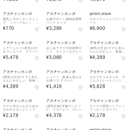
¥500
¥1,000
クーポン
クーポン
アカチャンホンポ
アカチャンホンポ
gelato pique
授乳しやすいタンクトッ
お腹サポート調節妊婦帯
マタニティシャツワンピ
プ （パッドなし） ホ
パンツ ピンク
ース
ワイト
¥770
¥3,289
¥9,900
¥500
¥500
¥500
クーポン
クーポン
クーポン
アカチャンホンポ
アカチャンホンポ
アカチャンホンポ
シアーシャツ×授乳口付
はじめてママの妊婦帯セ
[授乳口付き]ママと赤ち
きワンピース グリーン
ット チャコールグレー
ゃんにやさしい 長袖パ
ジャマ 無地 ネイビー
¥5,478
¥3,080
¥4,389
¥500
¥500
クーポン
クーポン
アカチャンホンポ
アカチャンホンポ
アカチャンホンポ
[授乳口付き]ママと赤ち
ショーツ 産後も使える
セルフチョキチョキ デ
ゃんにやさしい 長袖パ
仕様リブ グリーン
ニムストレートパンツ ネ
ジャマ 無地 ピンク
イビー
¥4,389
¥1,419
¥3,828
¥500
クーポン
アカチャンホンポ
アカチャンホンポ
アカチャンホンポ
ママと赤ちゃんのための
[授乳仕様]半袖ワンピー
ラクラク授乳ハーフトッ
さわやかタンクトップ
ス スヌーピー グレー
プ（ホックタイプ） ブ
オフホワイト
ラック
¥2,178
¥4,378
¥2,178
¥500
¥500
¥1,000
クーポン
クーポン
クーポン
アカチャンホンポ
アカチャンホンポ
gelato pique