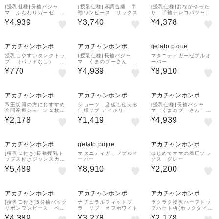
[授乳仕様]長袖パジャ
[授乳仕様]麻調合繊 半
[授乳仕様]おなかゆった
マ ふんわりガーゼ オ
袖ワンピース サックス
り 半袖テレコパジャ
フホワイト
マ ネイビー
¥4,939
¥3,740
¥4,378
¥500
¥1,000
クーポン
クーポン
アカチャンホンポ
アカチャンホンポ
gelato pique
授乳しやすいタンクトッ
[授乳仕様]長袖パジャ
マタニティガーゼプルオ
プ （パッドなし） ブ
マ くまのプーさん ク
ーバー
ラック
リーム
¥770
¥4,939
¥8,910
¥500
クーポン
アカチャンホンポ
アカチャンホンポ
アカチャンホンポ
帝王切開の方におすすめ
ショーツ 産後も使える
[授乳仕様]長袖パジャ
全開産褥ショーツ２枚
仕様リブ アイボリー
マ くまのプーさん ア
組 チャコールグレー
イボリー
¥2,178
¥1,419
¥4,939
¥500
¥1,000
クーポン
クーポン
アカチャンホンポ
gelato pique
アカチャンホンポ
[授乳口付き]長袖授乳ト
マタニティガーゼプルオ
はじめてママの着圧ソッ
ップス付きジャンスカ
ーバー
クス グレー
ブラウン
¥5,489
¥8,910
¥2,200
¥500
¥500
クーポン
クーポン
アカチャンホンポ
アカチャンホンポ
アカチャンホンポ
[授乳口付き]5分袖バック
ナチュラルフィットブ
ラクラク授乳ハーフトッ
リボンワンピース ベー
ラ リブ オフホワイト
プハート柄(ホックタイ
ジュ
プ)
¥4,389
¥3,278
¥2,178