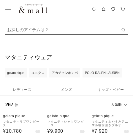
お探しのアイテムは？
マタニティウェア
gelato pique
ユニクロ
アカチャンホンポ
POLO RALPH LAUREN
レディース
メンズ
キッズ・ベビー
267
人気順
件
¥1,000
¥1,000
¥1,000
クーポン
クーポン
クーポン
gelato pique
gelato pique
gelato pique
マタニティリブワンピー
マタニティシャツワンピ
マタニティおやすみアニ
ス
ース
マル柄前開きプルオーバ
ー
¥10,780
¥9,900
¥7,920