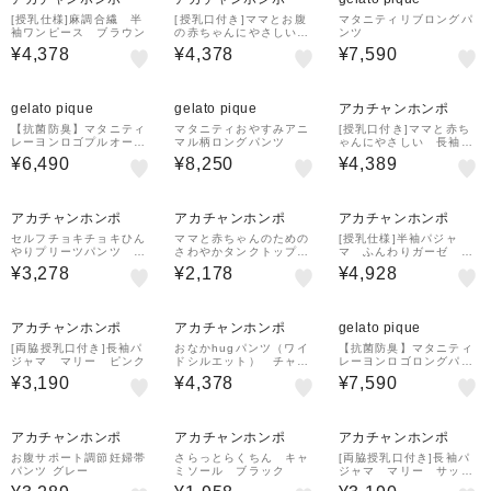
[授乳仕様]麻調合繊 半
[授乳口付き]ママとお腹
マタニティリブロングパ
袖ワンピース ブラウン
の赤ちゃんにやさしい半
ンツ
袖パジャマ 無地 ネイ
¥4,378
¥4,378
¥7,590
ビー
¥1,000
¥1,000
¥500
クーポン
クーポン
クーポン
gelato pique
gelato pique
アカチャンホンポ
【抗菌防臭】マタニティ
マタニティおやすみアニ
[授乳口付き]ママと赤ち
レーヨンロゴプルオーバ
マル柄ロングパンツ
ゃんにやさしい 長袖パ
ー
ジャマ ハート ピンク
¥6,490
¥8,250
¥4,389
¥500
¥500
クーポン
クーポン
アカチャンホンポ
アカチャンホンポ
アカチャンホンポ
セルフチョキチョキひん
ママと赤ちゃんのための
[授乳仕様]半袖パジャ
やりプリーツパンツ グ
さわやかタンクトップ
マ ふんわりガーゼ サ
レー
ブラック
ックス
¥3,278
¥2,178
¥4,928
¥500
¥500
¥1,000
クーポン
クーポン
クーポン
アカチャンホンポ
アカチャンホンポ
gelato pique
[両脇授乳口付き]長袖パ
おなかhugパンツ（ワイ
【抗菌防臭】マタニティ
ジャマ マリー ピンク
ドシルエット） チャコ
レーヨンロゴロングパン
ールグレー
ツ
¥3,190
¥4,378
¥7,590
¥500
¥500
クーポン
クーポン
アカチャンホンポ
アカチャンホンポ
アカチャンホンポ
お腹サポート調節妊婦帯
さらっとらくちん キャ
[両脇授乳口付き]長袖パ
パンツ グレー
ミソール ブラック
ジャマ マリー サック
ス