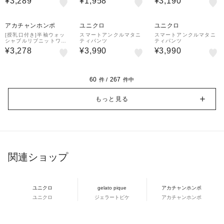
¥3,289
¥1,958
¥3,190
¥500
クーポン
アカチャンホンポ
ユニクロ
ユニクロ
[授乳口付き]半袖ウォッ
スマートアンクルマタニ
スマートアンクルマタニ
シャブルリブニットワン
ティパンツ
ティパンツ
ピース カーキ
¥3,278
¥3,990
¥3,990
60
267
件 /
件中
もっと見る
関連ショップ
ユニクロ
gelato pique
アカチャンホンポ
ユニクロ
ジェラートピケ
アカチャンホンポ