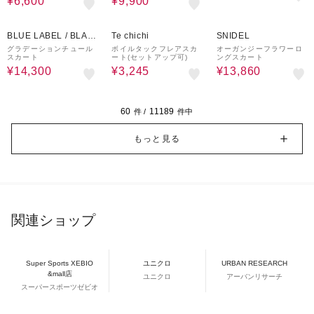
¥6,600
¥9,900
50%OFF
50%OFF
30%OFF
BLUE LABEL / BLAC
Te chichi
SNIDEL
K LABEL CRESTBRI
グラデーションチュール
ボイルタックフレアスカ
オーガンジーフラワーロ
スカート
ート(セットアップ可)
ングスカート
DGE
¥14,300
¥3,245
¥13,860
60
11189
件 /
件中
もっと見る
関連ショップ
Super Sports XEBIO
ユニクロ
URBAN RESEARCH
&mall店
ユニクロ
アーバンリサーチ
スーパースポーツゼビオ