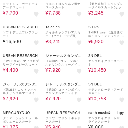
ド レリューム
コットンジャガードティ
ウエストゴムリネン混ナ
【新色追加】シャンブレ
アードスカート
ロースカート
ーボイルスカート(セット
アップ可)
¥7,700
¥7,788
¥3,245
50%OFF
40%OFF
URBAN RESEARCH
Te chichi
SHIPS
ソフトデニムフレアスカ
ボイルタックフレアスカ
SHIPS any:〈洗濯機可
ート
ート(セットアップ可)
能〉コットンミックス タ
イプライター フレア タ
¥16,500
¥3,245
¥6,930
ック スカート
20%OFF
20%OFF
50%OFF
URBAN RESEARCH
ジャーナルスタンダー
SNIDEL
ド レリューム
『WEB限定』マイクロプ
《追加2》コットンボイ
エンブロイダリースカー
リーツイージースカート
ルクリンクルマーメイド
ト
スカート
¥4,400
¥7,920
¥10,450
20%OFF
20%OFF
40%OFF
ジャーナルスタンダー
ジャーナルスタンダー
SNIDEL
ド レリューム
ド レリューム
《追加2》コットンボイ
《追加》コットンボイル
サテンナローティアード
ルクリンクルマーメイド
クリンクルマーメイドス
スカート
スカート
カート
¥7,920
¥7,920
¥10,758
90%OFF
40%OFF
MERCURYDUO
URBAN RESEARCH
earth music&ecology
グラデーションチュール
フラワープリントギャザ
エンブロイダリーレザー
ボリュームスカート
ースカート
ライクスカート
¥1,375
¥5,940
¥8,800