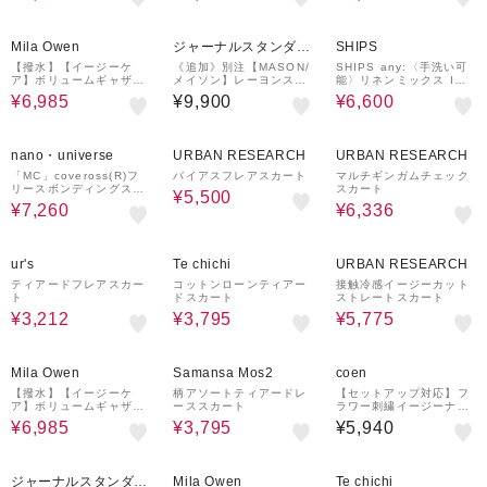
50%OFF
40%OFF
Mila Owen
ジャーナルスタンダー
SHIPS
ド レリューム
【撥水】【イージーケ
《追加》別注【MASON/
SHIPS any:〈手洗い可
ア】ボリュームギャザー
メイソン】レーヨンスカ
能〉リネンミックス Iラ
マキシ丈スカート
ート
イン フリル イージー ス
¥6,985
¥9,900
¥6,600
カート
40%OFF
50%OFF
20%OFF
nano・universe
URBAN RESEARCH
URBAN RESEARCH
「MC」coveross(R)フ
バイアスフレアスカート
マルチギンガムチェック
リースボンディングスカ
スカート
¥5,500
ート(セットアップ可)
¥7,260
¥6,336
55%OFF
50%OFF
30%OFF
ur's
Te chichi
URBAN RESEARCH
ティアードフレアスカー
コットンローンティアー
接触冷感イージーカット
ト
ドスカート
ストレートスカート
¥3,212
¥3,795
¥5,775
50%OFF
50%OFF
Mila Owen
Samansa Mos2
coen
【撥水】【イージーケ
柄アソートティアードレ
【セットアップ対応】フ
ア】ボリュームギャザー
ーススカート
ラワー刺繍イージーナロ
マキシ丈スカート
ースカート
¥6,985
¥3,795
¥5,940
30%OFF
40%OFF
50%OFF
ジャーナルスタンダー
Mila Owen
Te chichi