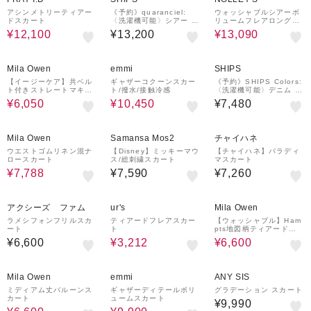
アシンメトリーティアー
《予約》quaranciel:
ウォッシャブルシアーボ
ドスカート
〈洗濯機可能〉シアー チ
リュームフレアロングス
ェック プリーツ フレア
カート
¥12,100
¥13,200
¥13,090
スカート
50%OFF
50%OFF
Mila Owen
emmi
SHIPS
【イージーケア】共ベル
ギャザーコクーンスカー
《予約》SHIPS Colors:
ト付きストレートマキシ
ト/撥水/接触冷感
〈洗濯機可能〉デニム 台
スカート
形 スカート◆
¥6,050
¥10,450
¥7,480
40%OFF
Mila Owen
Samansa Mos2
チャイハネ
ウエストゴムリネン混ナ
【Disney】ミッキーマウ
【チャイハネ】パラディ
ロースカート
ス/総刺繍スカート
マスカート
¥7,788
¥7,590
¥7,260
55%OFF
50%OFF
アクシーズ ファム
ur's
Mila Owen
ラメシフォンフリルスカ
ティアードフレアスカー
【ウォッシャブル】Ham
ート
ト
pts地図柄ティアードマ
キシスカート
¥6,600
¥3,212
¥6,600
50%OFF
50%OFF
Mila Owen
emmi
ANY SIS
ミディアム丈バルーンス
ギャザーディテールボリ
グラデーション スカート
カート
ュームスカート
¥9,990