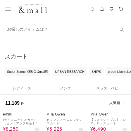
お探しのアイテムは？
スカート
Super Sports XEBIO &mall店
URBAN RESEARCH
SHIPS
green label rela
レディース
メンズ
キッズ・ベビー
11,189
人気順
件
50%OFF
50%OFF
50%OFF
emmi
Mila Owen
Mila Owen
Iラインニットスカート
セミフレアデニムマキシ
【ウォッシャブル】フレ
【セットアップ対応】/ウ
スカート
アナロースカート
ォッシャブル/UVカット/
¥8,250
¥5,225
¥6,490
接触冷感