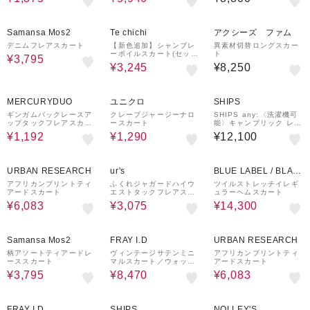
50%OFF
50%OFF
Samansa Mos2
Te chichi
アクシーズ ファム
デニムフレアスカート
【新色追加】シャンブレ
異素材切替ロングスカー
ーボイルスカート(セット
ト
¥3,795
アップ可)
¥3,245
¥8,250
90%OFF
MERCURYDUO
ユニクロ
SHIPS
ギンガムバックレースア
クレープジャージーナロ
SHIPS any:〈洗濯機可
ップタックフレアスカー
ースカート
能〉キャンブリック レー
ト
ス ギャザー ボリューム
¥1,192
¥1,290
¥12,100
スカート
30%OFF
65%OFF
50%OFF
URBAN RESEARCH
ur's
BLUE LABEL / BLAC
K LABEL CRESTBRI
アフリカンプリントティ
ふくれジャガードハイウ
ツイルストレッチイレギ
アードスカート
エストタックフレアスカ
ュラーヘムスカート
DGE
ート
¥6,083
¥3,075
¥14,300
50%OFF
50%OFF
30%OFF
Samansa Mos2
FRAY I.D
URBAN RESEARCH
柄アソートティアードレ
ヴィンテージサテンミニ
アフリカンプリントティ
ーススカート
マルスカート／ウォッシ
アードスカート
ャブル・防シワ・接触冷
¥3,795
¥8,470
¥6,083
感
50%OFF
30%OFF
FRAY I.D
SHIPS
NOLLEY'S