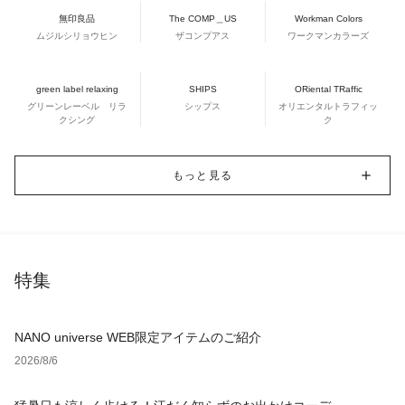
無印良品
The COMP＿US
Workman Colors
ムジルシリョウヒン
ザコンプアス
ワークマンカラーズ
green label relaxing
SHIPS
ORiental TRaffic
グリーンレーベル リラ
シップス
オリエンタルトラフィッ
クシング
ク
もっと見る
特集
NANO universe WEB限定アイテムのご紹介
2026/8/6