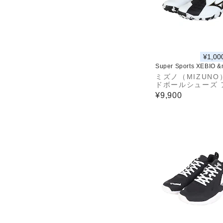
¥1,00
Super Sports XEBIO 
ミズノ（MIZUNO
ドボールシューズ 
ドア用 屋外用 ウ
¥9,900
ガイア3 WIDE X1
5004