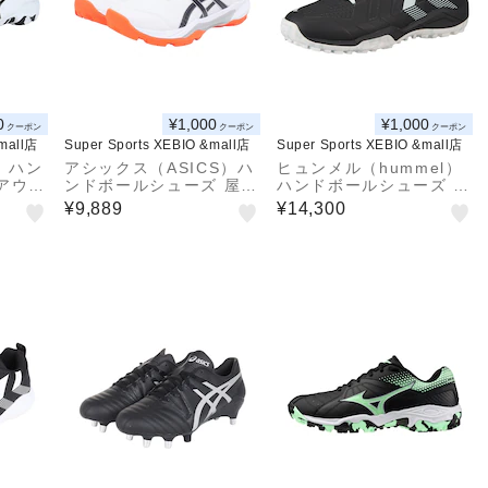
0
¥1,000
¥1,000
クーポン
クーポン
クーポン
&mall店
Super Sports XEBIO &mall店
Super Sports XEBIO &mall店
）ハン
アシックス（ASICS）ハ
ヒュンメル（hummel）
アウト
ンドボールシューズ 屋外
ハンドボールシューズ ア
エーブ
用 アウトドアコート用
ウトドア用 屋外用 グラ
¥9,889
¥14,300
GD23
GEL-PEAKE 3 1113A0
ンドフライ5 HAS6019-
57.100
9067