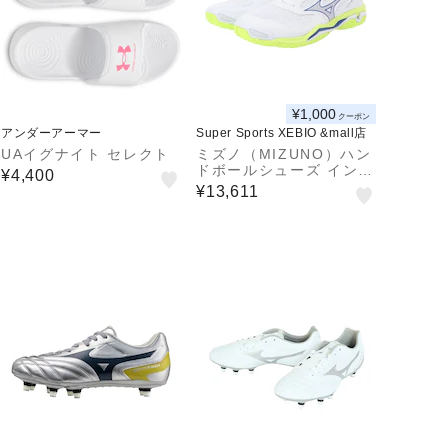
¥1,000
クーポン
アンダーアーマー
Super Sports XEBIO &mall店
UAイグナイト セレクト
ミズノ（MIZUNO）ハン
ドボールシューズ インド
¥4,400
ア用 屋内用 室内用 ウエ
¥13,611
ーブファントム3 X1GA2
26039