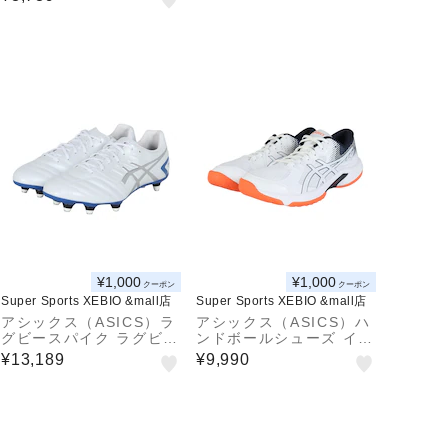
EAKE 2 1113A036.106
¥1,000
¥1,000
クーポン
クーポン
Super Sports XEBIO &mall店
Super Sports XEBIO &mall店
アシックス（ASICS）ラ
アシックス（ASICS）ハ
グビースパイク ラグビー
ンドボールシューズ イン
シューズ DS LIGHT GA
ドア用 屋内用 室内用 BE
¥13,189
¥9,990
IN ST WIDE 1101A04
YOND FF 1073A057.1
1.104
04