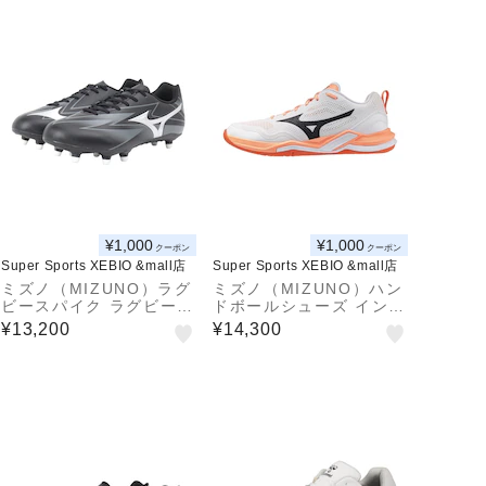
¥1,000
¥1,000
クーポン
クーポン
Super Sports XEBIO &mall店
Super Sports XEBIO &mall店
ミズノ（MIZUNO）ラグ
ミズノ（MIZUNO）ハン
ビースパイク ラグビーシ
ドボールシューズ インド
ューズ ワイタンギ CLU
ア用 屋内用 室内用 ウエ
¥13,200
¥14,300
B R1GA261001
ーブステルス PRO X1G
A268080