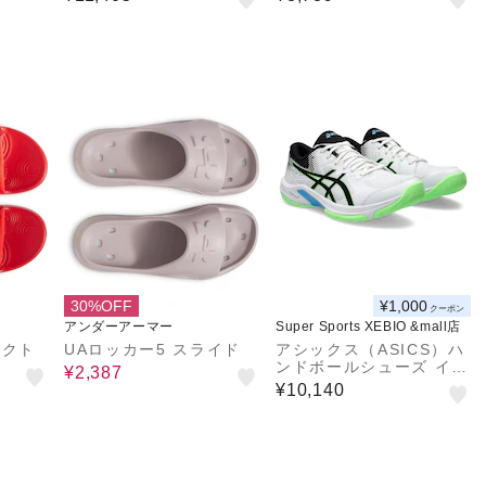
EAKE 3 1113A057.104
EL-TASK 4 1071A103.
103
30%OFF
¥1,000
クーポン
アンダーアーマー
Super Sports XEBIO &mall店
レクト
UAロッカー5 スライド
アシックス（ASICS）ハ
ンドボールシューズ イン
¥2,387
ドア用 屋内用 室内用 BE
¥10,140
YOND FF 1073A057.1
01