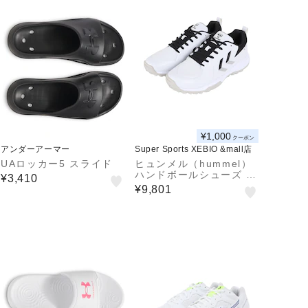
¥1,000
クーポン
アンダーアーマー
Super Sports XEBIO &mall店
UAロッカー5 スライド
ヒュンメル（hummel）
ハンドボールシューズ ア
¥3,410
ウトドア用 屋外用 グラ
¥9,801
ンドシューター6 HAS60
18-1090