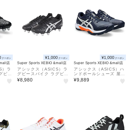
0
¥1,000
¥1,000
クーポン
クーポン
クーポン
&mall店
Super Sports XEBIO &mall店
Super Sports XEBIO &mall店
S）ラ
アシックス（ASICS）ラ
アシックス（ASICS）ハ
グビー
グビースパイク ラグビー
ンドボールシューズ 屋外
タック
シューズ LETHAL TACK
用 アウトドアコート用
¥8,980
¥9,889
LE 11
LE WIDE P507Y.003
GEL-PEAKE 3 1113A0
57.400