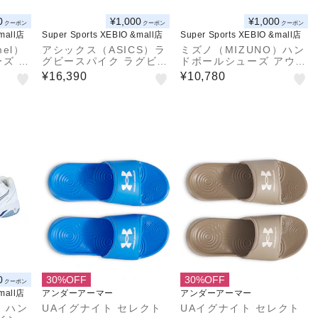
0
¥1,000
¥1,000
クーポン
クーポン
クーポン
&mall店
Super Sports XEBIO &mall店
Super Sports XEBIO &mall店
el）
アシックス（ASICS）ラ
ミズノ（MIZUNO）ハン
ズ イ
グビースパイク ラグビー
ドボールシューズ アウト
室内用
シューズ GEL-LETHAL
ドア用 屋外用 ウエーブ
¥16,390
¥10,780
NEO
TIGHT FIVE WIDE 111
ガイア3 X1GD185006
1A207.002
0
30%OFF
30%OFF
クーポン
&mall店
アンダーアーマー
アンダーアーマー
）ハン
UAイグナイト セレクト
UAイグナイト セレクト