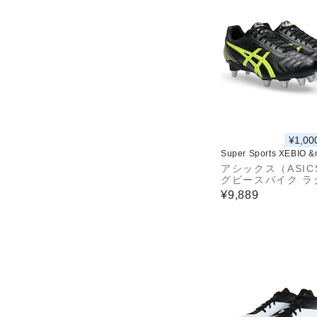
¥1,00
Super Sports XEBIO 
アシックス（ASIC
グビースパイク ラ
シューズ リーサル
¥9,889
ル LETHAL TACK
11A263.001