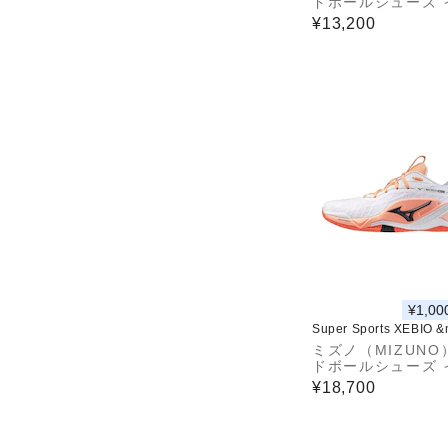
ドボールシューズ 
ア用 屋内用 室内用
¥13,200
ーブファントム3 X
26097
¥1,00
Super Sports XEBIO 
ミズノ（MIZUNO
ドボールシューズ 
ア用 屋内用 室内用
¥18,700
ーブステルス NEO2
1GA264080