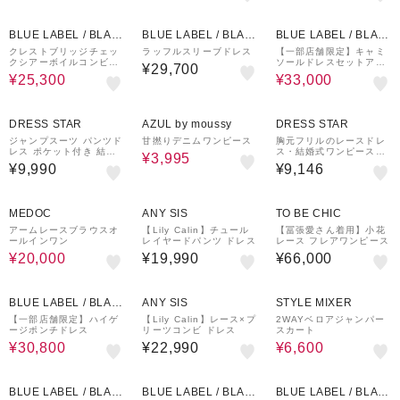
39%OFF
16%OFF
BLUE LABEL / BLAC
BLUE LABEL / BLAC
BLUE LABEL / BLAC
K LABEL CRESTBRI
K LABEL CRESTBRI
K LABEL CRESTBRI
クレストブリッジチェッ
ラッフルスリーブドレス
【一部店舗限定】キャミ
クシアーボイルコンビド
ソールドレスセットアッ
DGE
DGE
DGE
¥29,700
レス
プ
¥25,300
¥33,000
50%OFF
DRESS STAR
AZUL by moussy
DRESS STAR
ジャンプスーツ パンツド
甘撚りデニムワンピース
胸元フリルのレースドレ
レス ポケット付き 結婚
ス・結婚式ワンピース・
¥3,995
式
お呼ばれパーティードレ
¥9,990
¥9,146
ス
39%OFF
MEDOC
ANY SIS
TO BE CHIC
アームレースブラウスオ
【Lily Calin】チュール
【冨張愛さん着用】小花
ールインワン
レイヤードパンツ ドレス
レース フレアワンピース
¥20,000
¥19,990
¥66,000
17%OFF
40%OFF
BLUE LABEL / BLAC
ANY SIS
STYLE MIXER
K LABEL CRESTBRI
【一部店舗限定】ハイゲ
【Lily Calin】レース×プ
2WAYベロアジャンパー
ージポンチドレス
リーツコンビ ドレス
スカート
DGE
¥30,800
¥22,990
¥6,600
25%OFF
24%OFF
BLUE LABEL / BLAC
BLUE LABEL / BLAC
BLUE LABEL / BLAC