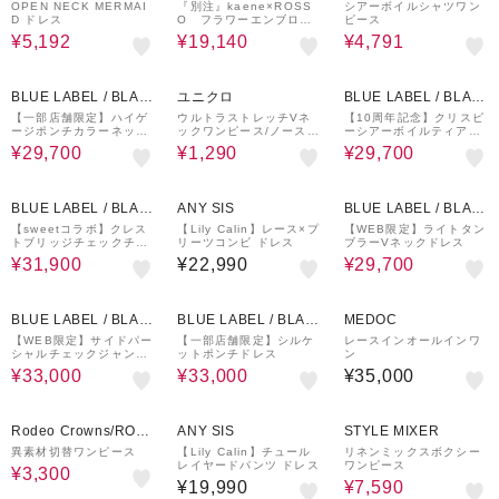
OPEN NECK MERMAI
『別注』kaene×ROSS
シアーボイルシャツワン
D ドレス
O フラワーエンブロイ
ピース
ダリードレス
¥5,192
¥19,140
¥4,791
15%OFF
25%OFF
BLUE LABEL / BLAC
ユニクロ
BLUE LABEL / BLAC
K LABEL CRESTBRI
K LABEL CRESTBRI
【一部店舗限定】ハイゲ
ウルトラストレッチVネ
【10周年記念】クリスピ
ージポンチカラーネック
ックワンピース/ノースリ
ーシアーボイルティアー
DGE
DGE
ドレス
ーブ
ドドレス
¥29,700
¥1,290
¥29,700
30%OFF
25%OFF
BLUE LABEL / BLAC
ANY SIS
BLUE LABEL / BLAC
K LABEL CRESTBRI
K LABEL CRESTBRI
【sweetコラボ】クレス
【Lily Calin】レース×プ
【WEB限定】ライトタン
トブリッジチェックチュ
リーツコンビ ドレス
ブラーVネックドレス
DGE
DGE
ールプリントドレスセッ
¥31,900
¥22,990
¥29,700
ト
21%OFF
16%OFF
BLUE LABEL / BLAC
BLUE LABEL / BLAC
MEDOC
K LABEL CRESTBRI
K LABEL CRESTBRI
【WEB限定】サイドパー
【一部店舗限定】シルケ
レースインオールインワ
シャルチェックジャンパ
ットポンチドレス
ン
DGE
DGE
ードレス
¥33,000
¥33,000
¥35,000
50%OFF
40%OFF
Rodeo Crowns/ROD
ANY SIS
STYLE MIXER
EO CROWNS WIDE
異素材切替ワンピース
【Lily Calin】チュール
リネンミックスボクシー
レイヤードパンツ ドレス
ワンピース
BOWL
¥3,300
¥19,990
¥7,590