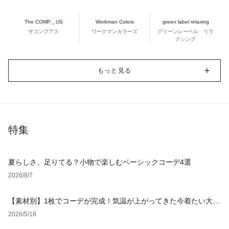
The COMP＿US
Workman Colors
green label relaxing
ザコンプアス
ワークマンカラーズ
グリーンレーベル リラ
クシング
もっと見る
特集
夏らしさ、足りてる？小物で楽しむベーシックコーデ4選
2026/8/7
【素材別】1枚でコーデが完成！気温が上がってきた今着たい大人
のワンピースを厳選
2026/5/18