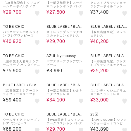
K LABEL CRESTBRI
K LABEL CRESTBRI
K LABEL CRESTBRI
【10周年記念】クリスピ
【一部店舗限定】スーピ
クレストブリッジチェッ
ーシアーボイルティアー
マコットンポンチドレス
クシアーボイルニットコ
DGE
DGE
DGE
ドドレス
ンビドレス
¥29,700
¥27,500
¥37,400
38%OFF
25%OFF
22%OFF
TO BE CHIC
BLUE LABEL / BLAC
BLUE LABEL / BLAC
K LABEL CRESTBRI
K LABEL CRESTBRI
バックサテンパネルライ
ストレッチプルーフクロ
【取扱店舗限定】メッシ
ン フレアワンピース
スカットコンビドレス
ュドレス
DGE
DGE
¥40,920
¥29,700
¥46,200
15%OFF
TO BE CHIC
AZUL by moussy
BLUE LABEL / BLAC
K LABEL CRESTBRI
【冨張愛さん着用】シア
パフスリーブフレアワン
【一部店舗限定】クレス
ースリーブ ボウタイティ
ピース
トブリッジチェックライ
DGE
アード ワンピース
トクロッシングツイルコ
¥75,900
¥8,990
¥35,200
ンビドレス
16%OFF
21%OFF
BLUE LABEL / BLAC
BLUE LABEL / BLAC
BLUE LABEL / BLAC
K LABEL CRESTBRI
K LABEL CRESTBRI
K LABEL CRESTBRI
【店舗限定】シアースト
【一部店舗限定】シルキ
スポンディッシュポリエ
ライプノースリーブドレ
ータフタドレス
ステルニットドレス
DGE
DGE
DGE
ス
¥59,400
¥34,100
¥33,000
25%OFF
TO BE CHIC
BLUE LABEL / BLAC
23区
K LABEL CRESTBRI
ウールライク ドレープフ
【WEB限定】コットンエ
【APPLAUDIR】シフォ
レア ワンピース
アークロスシャツドレス
ンジョーゼットコンビ ド
DGE
レス
¥68,200
¥29,700
¥43,890