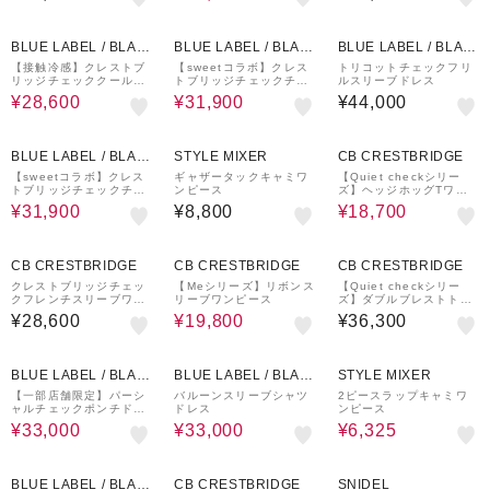
21%OFF
30%OFF
BLUE LABEL / BLAC
BLUE LABEL / BLAC
BLUE LABEL / BLAC
K LABEL CRESTBRI
K LABEL CRESTBRI
K LABEL CRESTBRI
【接触冷感】クレストブ
【sweetコラボ】クレス
トリコットチェックフリ
リッジチェッククールド
トブリッジチェックチュ
ルスリーブドレス
DGE
DGE
DGE
ライドッキングドレス
ールプリントドレスセッ
¥28,600
¥31,900
¥44,000
ト
30%OFF
15%OFF
BLUE LABEL / BLAC
STYLE MIXER
CB CRESTBRIDGE
K LABEL CRESTBRI
【sweetコラボ】クレス
ギャザータックキャミワ
【Quiet checkシリー
トブリッジチェックチュ
ンピース
ズ】ヘッジホッグTワン
DGE
ールプリントドレスセッ
ピース
¥31,900
¥8,800
¥18,700
ト
18%OFF
CB CRESTBRIDGE
CB CRESTBRIDGE
CB CRESTBRIDGE
クレストブリッジチェッ
【Meシリーズ】リボンス
【Quiet checkシリー
クフレンチスリーブワン
リーブワンピース
ズ】ダブルブレストトレ
ピース
ンチワンピース
¥28,600
¥19,800
¥36,300
18%OFF
21%OFF
50%OFF
BLUE LABEL / BLAC
BLUE LABEL / BLAC
STYLE MIXER
K LABEL CRESTBRI
K LABEL CRESTBRI
【一部店舗限定】パーシ
バルーンスリーブシャツ
2ピースラップキャミワ
ャルチェックポンチドレ
ドレス
ンピース
DGE
DGE
ス
¥33,000
¥33,000
¥6,325
21%OFF
15%OFF
¥1,500
クーポン
BLUE LABEL / BLAC
CB CRESTBRIDGE
SNIDEL