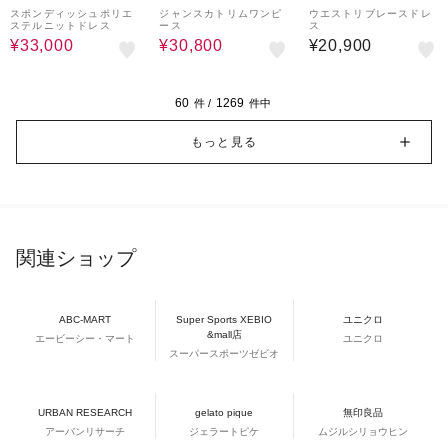
K LABEL CRESTBRI
スポンディッシュポリエ
ジャンスカトリムワンピ
ウエストリブレースドレ
ステルニットドレス
ース
ス
DGE
¥33,000
¥30,800
¥20,900
60
1269
件 /
件中
もっと見る
関連ショップ
ABC-MART
Super Sports XEBIO
ユニクロ
&mall店
エービーシー・マート
ユニクロ
スーパースポーツゼビオ
URBAN RESEARCH
gelato pique
無印良品
アーバンリサーチ
ジェラートピケ
ムジルシリョウヒン