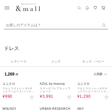
お探しのアイテムは？
ドレス
レディース
メンズ
キッズ・ベビー
1,269
人気順
件
20%OFF
ユニクロ
AZUL by moussy
ユニクロ
ウルトラストレッチVネ
ステッチフレアカットワ
ウルトラストレッチVネ
ックワンピース/ノースリ
ンピース
ックワンピース/ノースリ
ーブ
ーブ
¥990
¥3,991
¥1,290
60%OFF
40%OFF
20%OFF
MOUSSY
URBAN RESEARCH
ANY