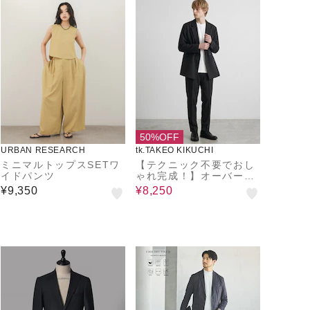
50%OFF
URBAN RESEARCH
tk.TAKEO KIKUCHI
ミニマルトップスSETワ
【テクニック不要でおし
イドパンツ
ゃれ完成！】オーバーサ
イズダブルセットアップ/
¥9,350
¥8,250
上下2点セット/コスパ良
し/ONOFF兼用/イージー
ケア/マシーンウォッシャ
ブル/セミダブル