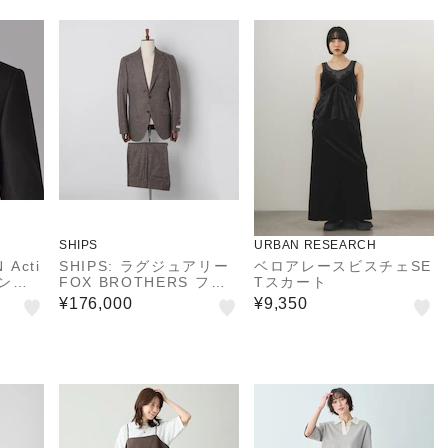
SHIPS
URBAN RESEARCH
Acti
SHIPS: ラグジュアリー
ベロアレースビスチェSE
ウン織
FOX BROTHERS フラ
Tスカート
センター
ンネル ピンヘッド スー
¥176,000
¥9,350
ツ