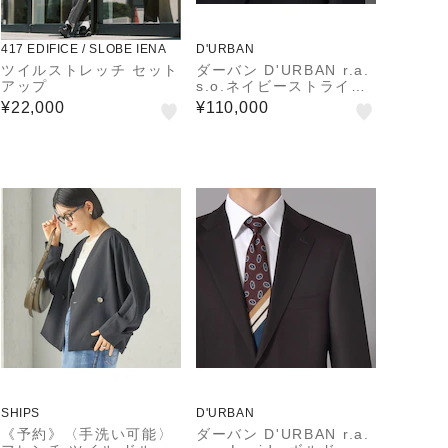
417 EDIFICE / SLOBE IENA
D'URBAN
ツイルストレッチ セット
ダーバン D'URBAN r.a.
アップ
s.o.ネイビーストライプ
スーツ(総裏)(サイドベン
¥22,000
¥110,000
ツ)
SHIPS
D'URBAN
《予約》〈手洗い可能〉
ダーバン D'URBAN r.a.