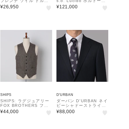
フレンチ ツイル ドルマ
s.o. Lucido ボルドーバ
ン ジャケット
ラシアスーツ(総裏)(サイ
¥26,950
¥121,000
ドベンツ)
SHIPS
D'URBAN
SHIPS: ラグジュアリー
ダーバン D'URBAN ネイ
FOX BROTHERS フラ
ビーシャドーストライプ
ンネル ピンヘッド ベス
スーツ(総裏)(センターベ
¥44,000
¥88,000
ト
ント)