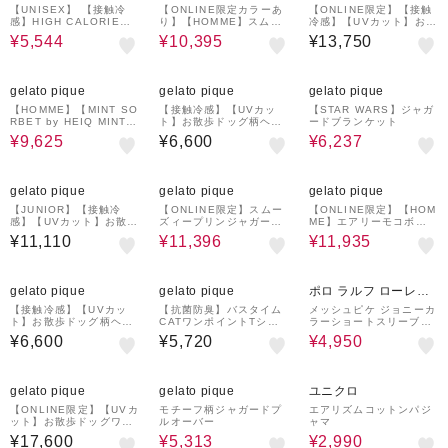
【UNISEX】 【接触冷
【ONLINE限定カラーあ
【ONLINE限定】【接触
感】HIGH CALORIE柄
り】【HOMME】スムー
冷感】【UVカット】お散
シャツ
ズィーliteセットアップ
歩ドッグワンポイントT
¥5,544
¥10,395
¥13,750
シャツ&ロングパンツセ
ット
30%OFF
¥1,000
¥1,000
30%OFF
¥1,000
クーポン
クーポン
クーポン
gelato pique
gelato pique
gelato pique
【HOMME】【MINT SO
【接触冷感】【UVカッ
【STAR WARS】ジャガ
RBET by HEIQ MINT】
ト】お散歩ドッグ柄ヘン
ードブランケット
【接触冷感】夏祭りワン
リーネックプルオーバー
¥9,625
¥6,600
¥6,237
ポイントTシャツ&ハーフ
パンツセット
¥1,000
30%OFF
¥1,000
30%OFF
¥1,000
クーポン
クーポン
クーポン
gelato pique
gelato pique
gelato pique
【JUNIOR】【接触冷
【ONLINE限定】スムー
【ONLINE限定】【HOM
感】【UVカット】お散歩
ズィープリンジャガード
ME】エアリーモコボス
ドッグワンポイントTシ
プルオーバー&ショート
トンテリアジャガードプ
¥11,110
¥11,396
¥11,935
ャツ&ショートパンツセ
パンツセット
ルオーバー&ハーフパン
ット
ツセット
¥1,000
¥1,000
50%OFF
クーポン
クーポン
gelato pique
gelato pique
ポロ ラルフ ローレン
アンダーウェア
【接触冷感】【UVカッ
【抗菌防臭】バスタイム
メッシュピケ ジョニーカ
ト】お散歩ドッグ柄ヘン
CATワンポイントTシャ
ラーショートスリーブシ
リーネックプルオーバー
ツ
ャツ
¥6,600
¥5,720
¥4,950
¥1,000
30%OFF
¥1,000
クーポン
クーポン
gelato pique
gelato pique
ユニクロ
【ONLINE限定】【UVカ
モチーフ柄ジャガードプ
エアリズムコットンパジ
ット】お散歩ドッグワン
ルオーバー
ャマ
ポイント裏毛プルオーバ
¥17,600
¥5,313
¥2,990
ー&ロングパンツセット