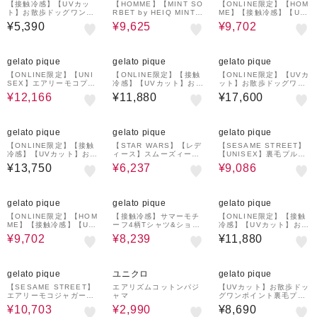
【接触冷感】【UVカッ
【HOMME】【MINT SO
【ONLINE限定】【HOM
ト】お散歩ドッグワンポ
RBET by HEIQ MINT】
ME】【接触冷感】【UV
イントTシャツ
【接触冷感】夏祭りワン
カット】パイルワンポイ
¥5,390
¥9,625
¥9,702
ポイントTシャツ&ハーフ
ントロゴ刺繍プルオーバ
パンツセット
ー&ハーフパンツセット
30%OFF
¥1,000
¥1,000
¥1,000
クーポン
クーポン
クーポン
gelato pique
gelato pique
gelato pique
【ONLINE限定】【UNI
【ONLINE限定】【接触
【ONLINE限定】【UVカ
SEX】エアリーモコプレ
冷感】【UVカット】お散
ット】お散歩ドッグワン
イフルDOGジャガードプ
歩ドッグワンポイントT
ポイント裏毛プルオーバ
¥12,166
¥11,880
¥17,600
ルオーバー&ボーダーロ
シャツ&ショートパンツ
ー&ロングパンツセット
ングパンツセット
セット
¥1,000
30%OFF
¥1,000
30%OFF
¥1,000
クーポン
クーポン
クーポン
gelato pique
gelato pique
gelato pique
【ONLINE限定】【接触
【STAR WARS】【レデ
【SESAME STREET】
冷感】【UVカット】お散
ィース】スムーズィーキ
【UNISEX】裏毛プルオ
歩ドッグワンポイントT
ャラクタージャガードプ
ーバー＆ハーフパンツセ
¥13,750
¥6,237
¥9,086
シャツ&ロングパンツセ
ルオーバー
ット
ット
30%OFF
¥1,000
30%OFF
¥1,000
¥1,000
クーポン
クーポン
クーポン
gelato pique
gelato pique
gelato pique
【ONLINE限定】【HOM
【接触冷感】サマーモチ
【ONLINE限定】【接触
ME】【接触冷感】【UV
ーフ4柄Tシャツ&ショー
冷感】【UVカット】お散
カット】パイルワンポイ
トパンツセット
歩ドッグワンポイントT
¥9,702
¥8,239
¥11,880
ントロゴ刺繍プルオーバ
シャツ&ショートパンツ
ー&ハーフパンツセット
セット
30%OFF
¥1,000
¥1,000
クーポン
クーポン
gelato pique
ユニクロ
gelato pique
【SESAME STREET】
エアリズムコットンパジ
【UVカット】お散歩ドッ
エアリーモコジャガード
ャマ
グワンポイント裏毛プル
プルオーバー&ショート
オーバー
¥10,703
¥2,990
¥8,690
パンツセット