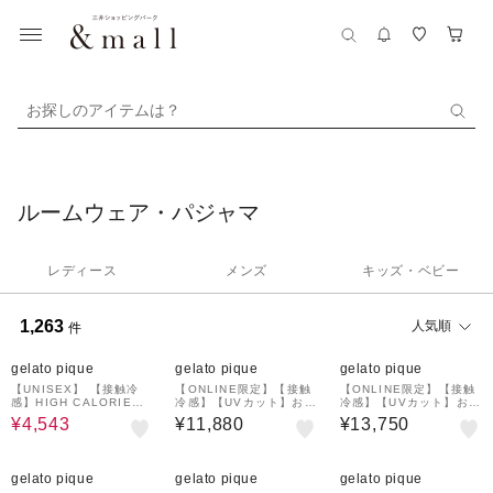
お探しのアイテムは？
ルームウェア・パジャマ
レディース
メンズ
キッズ・ベビー
1,263
人気順
件
30%OFF
¥1,000
¥1,000
クーポン
クーポン
gelato pique
gelato pique
gelato pique
【UNISEX】 【接触冷
【ONLINE限定】【接触
【ONLINE限定】【接触
感】HIGH CALORIEワ
冷感】【UVカット】お散
冷感】【UVカット】お散
ンポイントTシャツ
歩ドッグワンポイントT
歩ドッグワンポイントT
¥4,543
¥11,880
¥13,750
シャツ&ショートパンツ
シャツ&ロングパンツセ
セット
ット
¥1,000
30%OFF
¥1,000
30%OFF
¥1,000
クーポン
クーポン
クーポン
gelato pique
gelato pique
gelato pique