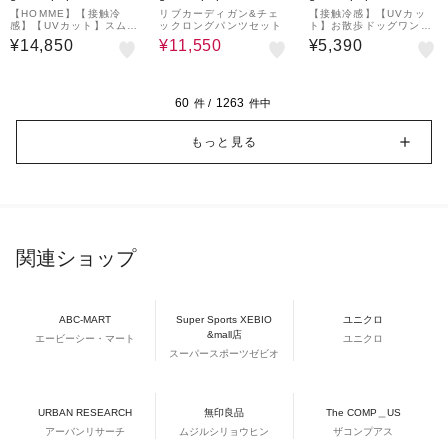
【HOMME】【接触冷
リブカーディガン&チェ
【接触冷感】【UVカッ
感】【UVカット】スムー
ックロングパンツセット
ト】お散歩ドッグワンポ
ズィーliteクールロゴジ
イントTシャツ
¥14,850
¥11,550
¥5,390
ャガードプルオーバー&
ハーフパンツセット
60
1263
件 /
件中
もっと見る
関連ショップ
ABC-MART
Super Sports XEBIO
ユニクロ
&mall店
エービーシー・マート
ユニクロ
スーパースポーツゼビオ
URBAN RESEARCH
無印良品
The COMP＿US
アーバンリサーチ
ムジルシリョウヒン
ザコンプアス