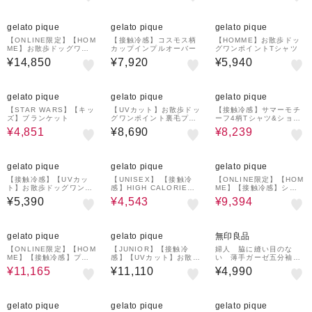
¥1,000
¥1,000
¥1,000
クーポン
クーポン
クーポン
gelato pique
gelato pique
gelato pique
【ONLINE限定】【HOM
【接触冷感】コスモス柄
【HOMME】お散歩ドッ
ME】お散歩ドッグワン
カップインプルオーバー
グワンポイントTシャツ
ポイントTシャツ&ロング
¥14,850
¥7,920
¥5,940
パンツセット
30%OFF
¥1,000
30%OFF
¥1,000
クーポン
クーポン
gelato pique
gelato pique
gelato pique
【STAR WARS】【キッ
【UVカット】お散歩ドッ
【接触冷感】サマーモチ
ズ】ブランケット
グワンポイント裏毛プル
ーフ4柄Tシャツ&ショー
オーバー
トパンツセット
¥4,851
¥8,690
¥8,239
¥1,000
30%OFF
30%OFF
¥1,000
クーポン
クーポン
gelato pique
gelato pique
gelato pique
【接触冷感】【UVカッ
【UNISEX】 【接触冷
【ONLINE限定】【HOM
ト】お散歩ドッグワンポ
感】HIGH CALORIEワ
ME】【接触冷感】シー
イントTシャツ
ンポイントTシャツ
アニマル柄ワンポイント
¥5,390
¥4,543
¥9,394
Tシャツ&ハーフパンツセ
ット
30%OFF
¥1,000
¥1,000
クーポン
クーポン
gelato pique
gelato pique
無印良品
【ONLINE限定】【HOM
【JUNIOR】【接触冷
婦人 脇に縫い目のな
ME】【接触冷感】プリ
感】【UVカット】お散歩
い 薄手ガーゼ五分袖パ
ンワンポイントTシャツ&
ドッグワンポイントTシ
ジャマ
¥11,165
¥11,110
¥4,990
ハーフパンツセット
ャツ&ショートパンツセ
ット
30%OFF
¥1,000
30%OFF
¥1,000
¥1,000
クーポン
クーポン
クーポン
gelato pique
gelato pique
gelato pique