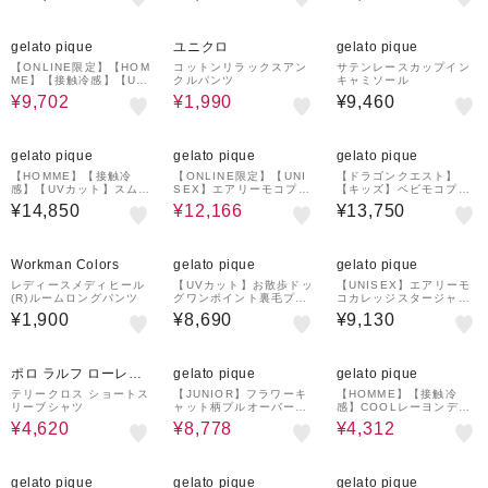
30%OFF
¥1,000
¥1,000
クーポン
クーポン
gelato pique
ユニクロ
gelato pique
【ONLINE限定】【HOM
コットンリラックスアン
サテンレースカップイン
ME】【接触冷感】【UV
クルパンツ
キャミソール
カット】パイルワンポイ
¥9,702
¥1,990
¥9,460
ントロゴ刺繍プルオーバ
ー&ハーフパンツセット
¥1,000
30%OFF
¥1,000
¥1,000
クーポン
クーポン
クーポン
gelato pique
gelato pique
gelato pique
【HOMME】【接触冷
【ONLINE限定】【UNI
【ドラゴンクエスト】
感】【UVカット】スムー
SEX】エアリーモコプレ
【キッズ】ベビモコプル
ズィーliteクールロゴジ
イフルDOGジャガードプ
オーバー&ボーダーロン
¥14,850
¥12,166
¥13,750
ャガードプルオーバー&
ルオーバー&ボーダーロ
グパンツセット
ハーフパンツセット
ングパンツセット
¥1,000
¥1,000
クーポン
クーポン
Workman Colors
gelato pique
gelato pique
レディースメディヒール
【UVカット】お散歩ドッ
【UNISEX】エアリーモ
(R)ルームロングパンツ
グワンポイント裏毛プル
コカレッジスタージャガ
オーバー
ードプルオーバー
¥1,900
¥8,690
¥9,130
49%OFF
30%OFF
¥1,000
30%OFF
クーポン
ポロ ラルフ ローレン
gelato pique
gelato pique
アンダーウェア
テリークロス ショートス
【JUNIOR】フラワーキ
【HOMME】【接触冷
リーブシャツ
ャット柄プルオーバー&
感】COOLレーヨンデザ
ロングパンツセット
ートロゴTシャツ
¥4,620
¥8,778
¥4,312
¥1,000
30%OFF
¥1,000
¥1,000
クーポン
クーポン
クーポン
gelato pique
gelato pique
gelato pique