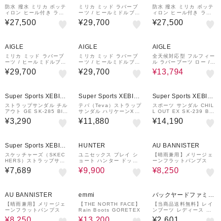
防水 撥水 ミリカ ボッテ
ミリカ ミッド ラバーブ
防水 撥水 ミリカ ボッテ
ィロン ヒール付き ラバ
ーツ / ヒールミドルブー
ィロン ヒール付き ラバ
ーブーツ
ツ
ーブーツ
¥27,500
¥29,700
¥27,500
¥2,000
¥2,000
43%OFF
¥2,000
クーポン
クーポン
クーポン
AIGLE
AIGLE
AIGLE
ミリカ ミッド ラバーブ
ミリカ ミッド ラバーブ
全天候対応型 フルフィー
ーツ / ヒールミドルブー
ーツ / ヒールミドルブー
ル ラバーブーツ ロー /
ツ
ツ
ショートブーツ
¥29,700
¥29,700
¥13,794
¥1,000
¥1,000
クーポン
クーポン
Super Sports XEBIO
Super Sports XEBIO
Super Sports XEBIO
&mall店
&mall店
&mall店
ストラップサンダル チル
テバ（Teva）ストラップ
スポーツ サンダル CHIL
アウト GE SK-285 Bla
サンダル ハリケーンXLT
L OUT EX SK-239 Bla
ck
2 アンプソール 113127
ck
¥3,290
¥11,880
¥14,190
0-BLK 厚底サンダル
¥1,000
40%OFF
50%OFF
クーポン
Super Sports XEBIO
HUNTER
AU BANNISTER
&mall店
スケッチャーズ（SKEC
ユニセックス プレイ シ
【晴雨兼用】メリージェ
HERS）ストラップサン
ョート ハンター ドット
ーンフラットパンプス
ダル SLIP-INS ARYA-S
プリント バックストラッ
¥7,689
¥9,900
¥8,250
PARKLING PRAISE モ
プ ブーツ
カチャ 119842-MOC
50%OFF
50%OFF
¥1,500
クーポン
AU BANNISTER
emmi
バックヤードファミリ
ー
【晴雨兼用】メリージェ
【THE NORTH FACE】
【当商品送料無料】レイ
ーンフラットパンプス
Rain Boots GORETEX
ンブーツ レディース シ
ョート 通販 Charming
¥8,250
¥13,200
¥2,601