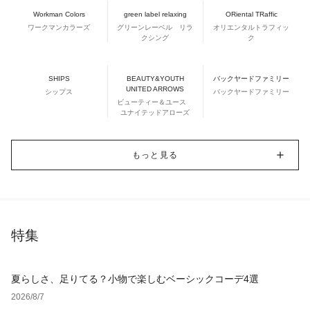
Workman Colors
green label relaxing
ORiental TRaffic
ワークマンカラーズ
グリーンレーベル リラ
オリエンタルトラフィッ
クシング
ク
SHIPS
BEAUTY&YOUTH
バックヤードファミリー
UNITED ARROWS
シップス
バックヤードファミリー
ビューティー＆ユース
ユナイテッドアローズ
もっと見る
特集
夏らしさ、足りてる？小物で楽しむベーシックコーデ4選
2026/8/7