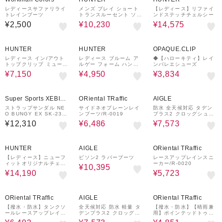
レディースサファリライ
メンズ プレイ ショート
【レディース】リファイ
トレインブーツ
トランスルーセント ソー
ンドステッチチェルシー
ル ブーツ
¥2,500
¥10,230
¥14,575
50%OFF
50%OFF
30%OFF
HUNTER
HUNTER
OPAQUE.CLIP
レディース イン/アウト
レディース ブルーム ア
◆【ハローキティ】レイ
トップクリップ ミュール
ルゲー フォーム ハンタ
ンバレエシューズ
スリッパ
ー スライド
¥7,150
¥4,950
¥3,834
¥1,000
6%OFF
¥1,000
19%OFF
クーポン
クーポン
Super Sports XEBIO
ORiental TRaffic
AIGLE
&mall店
ストラップサンダル NE
サイドネオプレーンレイ
防水 全天候対応 タデン
O BUNGY EX SK-238
ンブーツ/R-0019
プラス2 クロッグシュー
Black
ズ
¥12,310
¥6,486
¥7,573
40%OFF
37%OFF
¥2,000
3%OFF
¥1,000
クーポン
クーポン
HUNTER
AIGLE
ORiental TRaffic
【レディース】ニューフ
ビソン2 ラバーブーツ
レースアップレインスニ
ィットオリジナルチェル
ーカー/R-0020
¥10,395
シー
¥14,190
¥5,723
3%OFF
¥1,000
19%OFF
37%OFF
¥1,000
クーポン
クーポン
ORiental TRaffic
AIGLE
ORiental TRaffic
【撥水・防水】タンクソ
全天候対応 防水 軽量 タ
【撥水・防水】【晴雨兼
ールレースアップレイン
デンプラス2 クロッグシ
用】ポインテッドトゥレ
シューズ/R-1022
ューズ /ブーツ
インパンプス/R-1016