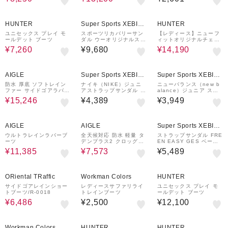
チャーミング レインシュ
ーズ 長靴 長ぐつ ショー
トブーツ かわいい
40%OFF
¥1,000
40%OFF
クーポン
HUNTER
Super Sports XEBIO
HUNTER
&mall店
ユニセックス プレイ モ
スポーツリカバリーサン
【レディース】ニューフ
ールデット ブーツ
ダル ウーオリジナルスポ
ィットオリジナルチェル
ーツ 5020030Black Gr
シー
¥7,260
¥9,680
¥14,190
aphite リカバリー トン
グ 鼻緒 タウン ビーチ
37%OFF
¥2,000
クーポン
AIGLE
Super Sports XEBIO
Super Sports XEBIO
&mall店
&mall店
防水 厚底 ソフトレイン
ナイキ（NIKE）ジュニ
ニューバランス（new b
ファー サイドゴアラバー
アストラップサンダル サ
alance）ジュニア スト
ブーツ / ウィンターブー
ンレイ プロテクト 4 PS
ラップサンダル 809 v1
¥15,246
¥4,389
¥3,949
ツ
HF6277-001
ベージュ SI809A1M ス
ポーツ サンダル カジュ
アルシューズ
55%OFF
¥2,000
19%OFF
¥1,000
クーポン
クーポン
AIGLE
AIGLE
Super Sports XEBIO
&mall店
ウルトラレインラバーブ
全天候対応 防水 軽量 タ
ストラップサンダル FRE
ーツ
デンプラス2 クロッグシ
EN EASY GES ベージ
ューズ /ブーツ
ュ SK-320 スポーツサン
¥11,385
¥7,573
¥5,489
ダル 厚底 フィット感 軽
量性 アウトドア 普段履
き 快適
6%OFF
¥1,000
クーポン
ORiental TRaffic
Workman Colors
HUNTER
サイドゴアレインショー
レディースサファリライ
ユニセックス プレイ モ
トブーツ/R-0018
トレインブーツ
ールデット ブーツ
¥6,486
¥2,500
¥12,100
40%OFF
50%OFF
Workman Colors
HUNTER
HUNTER