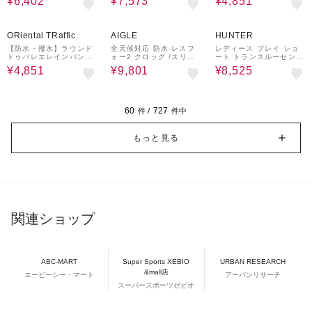
¥6,402
¥7,573
¥4,851
37%OFF
¥1,000
19%OFF
50%OFF
クーポン
ORiental TRaffic
AIGLE
HUNTER
【防水・撥水】ラウンド
全天候対応 防水 レスフ
レディース プレイ ショ
トゥバレエレインパンプ
ォー2 クロッグ /スリッ
ート トランスルーセント
ス/R-1017
ポン
ソール ブーツ
¥4,851
¥9,801
¥8,525
60
727
件 /
件中
もっと見る
関連ショップ
ABC-MART
Super Sports XEBIO
URBAN RESEARCH
&mall店
エービーシー・マート
アーバンリサーチ
スーパースポーツゼビオ