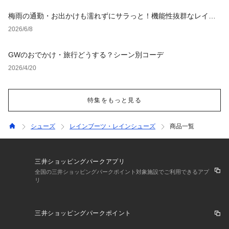
梅雨の通勤・お出かけも濡れずにサラっと！機能性抜群なレイン
グッズ
2026/6/8
GWのおでかけ・旅行どうする？シーン別コーデ
2026/4/20
特集をもっと見る
シューズ
レインブーツ・レインシューズ
商品一覧
三井ショッピングパークアプリ
全国の三井ショッピングパークポイント対象施設でご利用できるアプ
リ
三井ショッピングパークポイント