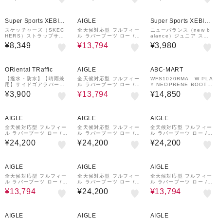
I2373 カジュアル スポ
性 レジャー タウン プー
ンダル カジュアル シュ
ーツ シューズ アウトド
ル ビーチ キャンプ
ーズ
¥1,000
43%OFF
¥2,000
クーポン
クーポン
ア
Super Sports XEBIO
AIGLE
Super Sports XEBIO
&mall店
&mall店
スケッチャーズ（SKEC
全天候対応型 フルフィー
ニューバランス（new b
HERS）ストラップサン
ル ラバーブーツ ロー /
alance）ジュニア スト
ダル SLIP-INS パラレル
ショートブーツ
ラップサンダル 809 v1
¥8,349
¥13,794
¥3,980
ライト - サマー インバイ
ベージュ SY809A1M ス
ト ブラック 120012-BB
ポーツ サンダル カジュ
K
アルシューズ
¥1,000
43%OFF
¥2,000
¥1,000
クーポン
クーポン
クーポン
ORiental TRaffic
AIGLE
ABC-MART
【撥水・防水】【晴雨兼
全天候対応型 フルフィー
WFS1020RMA W PLA
用】サイドゴアラバーレ
ル ラバーブーツ ロー /
Y NEOPRENE BOOT
インブーツ/R-0015
ショートブーツ
SHORT BLK 62934
¥3,900
¥13,794
¥14,850
5-0001
¥2,000
¥2,000
¥2,000
クーポン
クーポン
クーポン
AIGLE
AIGLE
AIGLE
全天候対応型 フルフィー
全天候対応型 フルフィー
全天候対応型 フルフィー
ル ラバーブーツ ロー /
ル ラバーブーツ ロー /
ル ラバーブーツ ロー /
ショートブーツ
ショートブーツ
ショートブーツ
¥24,200
¥24,200
¥24,200
43%OFF
¥2,000
¥2,000
43%OFF
¥2,000
クーポン
クーポン
クーポン
AIGLE
AIGLE
AIGLE
全天候対応型 フルフィー
全天候対応型 フルフィー
全天候対応型 フルフィー
ル ラバーブーツ ロー /
ル ラバーブーツ ロー /
ル ラバーブーツ ロー /
ショートブーツ
ショートブーツ
ショートブーツ
¥13,794
¥24,200
¥13,794
¥2,000
¥2,000
¥2,000
クーポン
クーポン
クーポン
AIGLE
AIGLE
AIGLE