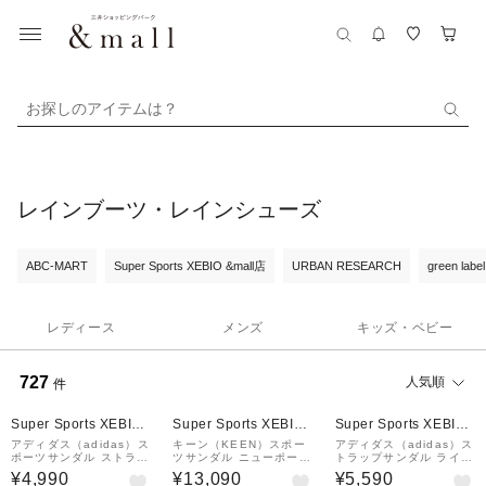
お探しのアイテムは？
レインブーツ・レインシューズ
ABC-MART
Super Sports XEBIO &mall店
URBAN RESEARCH
green label
レディース
メンズ
キッズ・ベビー
727
人気順
件
¥1,000
¥1,000
クーポン
クーポン
Super Sports XEBIO
Super Sports XEBIO
Super Sports XEBIO
&mall店
&mall店
&mall店
アディダス（adidas）ス
キーン（KEEN）スポー
アディダス（adidas）ス
ポーツサンダル ストラッ
ツサンダル ニューポート
トラップサンダル ライフ
プ ライフスタイル サン
H2 ブラック 1022258
スタイル ブラック ORK
¥4,990
¥13,090
¥5,590
ダル ブラック ORK85-K
ストラップサンダル 速乾
85-KI1188 スポーツ サ