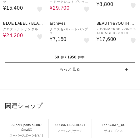
ツ
ャドークレストブリッジ
DGE
¥8,800
チェックコンビビブラム
¥15,400
¥29,700
スニーカー
31%OFF
BLUE LABEL / BLAC
archives
BEAUTY&YOUTH UN
K LABEL CRESTBRI
ITED ARROWS
クロスベルトサンダル
クロスセパレートパンプ
＜CONVERSE＞ONE S
ス
TAR AGED SUEDE A
DGE
¥24,200
G/スニーカー
¥7,150
¥17,600
60
1956
件 /
件中
もっと見る
関連ショップ
Super Sports XEBIO
URBAN RESEARCH
The COMP＿US
&mall店
アーバンリサーチ
ザコンプアス
スーパースポーツゼビオ