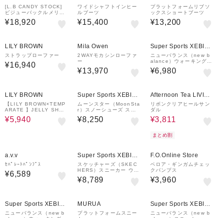
[L.B CANDY STOCK]
ワイドシャフトインヒー
プラットフォームリブソ
ビジューバックルメリー
ルブーツ
ックスショートブーツ
ジェーン
¥18,920
¥15,400
¥13,200
¥1,500
¥1,000
¥1,000
クーポン
クーポン
クーポン
LILY BROWN
Mila Owen
Super Sports XEBIO
&mall店
ストラップローファー
2WAYモカシンローファ
ニューバランス（new b
ー
alance）ウォーキングシ
¥16,940
ューズ 363 v9 MW363
¥13,970
¥6,980
SA9 4E ワイド 幅広
50%OFF
¥1,000
37%OFF
¥500
クーポン
クーポン
LILY BROWN
Super Sports XEBIO
Afternoon Tea LIVIN
&mall店
G
【LILY BROWN×TEMP
ムーンスター（MoonSta
リボンクリアヒールサン
ARATE 】JELLY SHOE
r）スノーシューズ スノ
ダル
S
トレ SPLT FGM102 ブ
¥5,940
¥8,250
¥3,811
ラウン 13662943 シュ
ーズ
まとめ割
¥1,000
クーポン
a.v.v
Super Sports XEBIO
F.O.Online Store
&mall店
ｾﾊﾟﾚｰﾄﾊﾟﾝﾌﾟｽ
スケッチャーズ（SKEC
ベロア・ギンガムチェッ
HERS）スニーカー ウォ
クパンプス
¥6,589
ーキングシューズ スリッ
¥8,789
¥3,960
プインズ オンザゴー フ
レックス ラディアント
エステル ブラック 1384
¥1,000
¥1,000
クーポン
クーポン
97-B…
Super Sports XEBIO
MURUA
Super Sports XEBIO
&mall店
&mall店
ニューバランス（new b
プラットフォームスニー
ニューバランス（new b