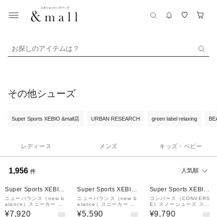
お探しのアイテムは？
その他シューズ
Super Sports XEBIO &mall店
URBAN RESEARCH
green label relaxing
BE
レディース
メンズ
キッズ・ベビー
1,956
人気順
件
¥1,000
¥1,000
¥1,000
クーポン
クーポン
クーポン
Super Sports XEBIO
Super Sports XEBIO
Super Sports XEBIO
&mall店
&mall店
&mall店
ニューバランス（new b
ニューバランス（new b
コンバース（CONVERS
alance）スニーカー ウ
alance）スニーカー ウ
E）スノーシューズ スノ
ォーキングシューズ 550
ォーキングシューズ 550
トレ NX1360 ウォータ
¥7,920
¥5,590
¥9,790
v5 ブラック MW550AB
v5 ネイビー MW550AA
ープルーフ ミッドカット