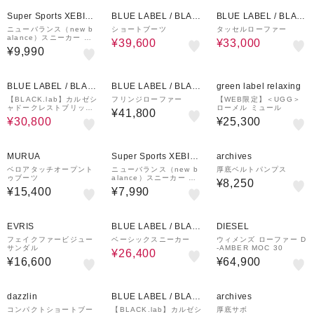
HT スニーカー ハンズフ
74E スニーカー
¥1,000
21%OFF
21%OFF
クーポン
リー
Super Sports XEBIO
BLUE LABEL / BLAC
BLUE LABEL / BLAC
&mall店
K LABEL CRESTBRI
K LABEL CRESTBRI
ニューバランス（new b
ショートブーツ
タッセルローファー
alance）スニーカー ウ
DGE
DGE
¥39,600
¥33,000
ォーキング フレッシュ
¥9,990
フォーム X 880 v7 グレ
ー M8806HE 4E ワイド
ウォーキングシ…
20%OFF
BLUE LABEL / BLAC
BLUE LABEL / BLAC
green label relaxing
K LABEL CRESTBRI
K LABEL CRESTBRI
【BLACK.lab】カルゼシ
フリンジローファー
【WEB限定】＜UGG＞
ャドークレストブリッジ
ローメル ミュール
DGE
DGE
¥41,800
チェックコンビビブラム
¥30,800
¥25,300
スニーカー
¥1,000
クーポン
MURUA
Super Sports XEBIO
archives
&mall店
ベロアタッチオープント
ニューバランス（new b
厚底ベルトパンプス
ゥブーツ
alance）スニーカー ウ
¥8,250
ォーキングシューズ ダイ
¥15,400
¥7,990
ナソフト NB サンファー
v1 ブラック ホワイト M
SMP7DT 4E スポ…
20%OFF
EVRIS
BLUE LABEL / BLAC
DIESEL
K LABEL CRESTBRI
フェイクファービジュー
ベーシックスニーカー
ウィメンズ ローファー D
サンダル
-AMBER MOC 30
DGE
¥26,400
¥16,600
¥64,900
22%OFF
dazzlin
BLUE LABEL / BLAC
archives
K LABEL CRESTBRI
コンパクトショートブー
【BLACK.lab】カルゼシ
厚底サボ