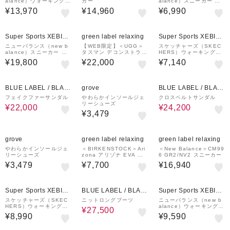
alance）ウォーキングシ
カー
alance）スニーカー ウ
ューズ フレッシュフォー
ォーキングシューズ 363
¥13,970
¥14,960
¥6,990
ム ウォーキング 880 v7
v9 ネイビー MW363SE
WW880BA7 2E スニー
9 4E スポーツシューズ
カー
¥1,000
¥1,000
クーポン
クーポン
Super Sports XEBIO
green label relaxing
Super Sports XEBIO
&mall店
&mall店
ニューバランス（new b
【WEB限定】＜UGG＞
スケッチャーズ（SKEC
alance）スニーカー ウ
タスマン デコンストラク
HERS）ウォーキングシ
ォーキングシューズ ウォ
テッド
ューズ スリップインズ
¥19,800
¥22,000
¥7,140
ーキング フレッシュ フ
ゴーウォーク フレックス
ォーム X 880 v7 ベージ
RUE SKJ ブラック 125
ュ U880G6UD …
508-BBK
35%OFF
31%OFF
BLUE LABEL / BLAC
grove
BLUE LABEL / BLAC
K LABEL CRESTBRI
K LABEL CRESTBRI
フェイクファーサンダル
やわらかインソールジェ
クロスベルトサンダル
リーシューズ
DGE
DGE
¥22,000
¥24,200
¥3,479
grove
green label relaxing
green label relaxing
やわらかインソールジェ
＜BIRKENSTOCK＞Ari
＜New Balance＞CM99
リーシューズ
zona アリゾナ EVA サ
6 GR2/NV2 スニーカー
ンダル
¥3,479
¥7,700
¥16,940
¥1,000
21%OFF
¥1,000
クーポン
クーポン
Super Sports XEBIO
BLUE LABEL / BLAC
Super Sports XEBIO
&mall店
K LABEL CRESTBRI
&mall店
スケッチャーズ（SKEC
ニットロングブーツ
ニューバランス（new b
HERS）ウォーキングシ
alance）ウォーキングシ
DGE
¥27,500
ューズ スリップインズ
ューズ フレッシュフォー
¥8,990
¥9,590
ゴーウォーク アーチフィ
ム ウォーキング 880 v7
ット 2.0 白 125319-W
ダークグレー MW880BA