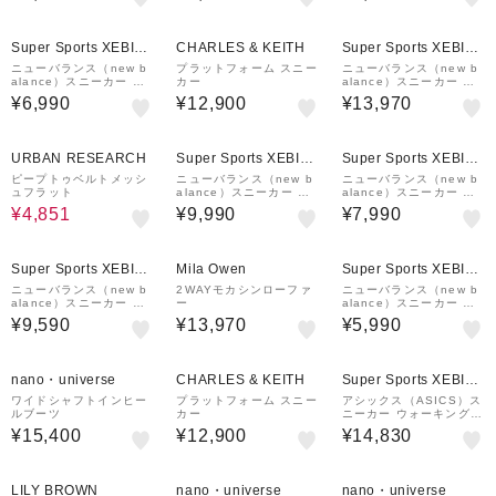
5 4E スポーツシューズ
5 4E スポーツシューズ
W/GY/B グレー ホワイ
ト 38002211 シュ…
¥1,000
¥1,000
クーポン
クーポン
Super Sports XEBIO
CHARLES & KEITH
Super Sports XEBIO
&mall店
&mall店
ニューバランス（new b
プラットフォーム スニー
ニューバランス（new b
alance）スニーカー ウ
カー
alance）スニーカー ウ
ォーキングシューズ 550
ォーキングシューズ Fre
¥6,990
¥12,900
¥13,970
v5 ブラック WW550AB
sh Foam X 880 W880
5 2E スポーツシューズ
9J8 2E
30%OFF
¥1,000
¥1,000
クーポン
クーポン
URBAN RESEARCH
Super Sports XEBIO
Super Sports XEBIO
&mall店
&mall店
ピープトゥベルトメッシ
ニューバランス（new b
ニューバランス（new b
ュフラット
alance）スニーカー ウ
alance）スニーカー ウ
ォーキングシューズ ウォ
ォーキングシューズ ダイ
¥4,851
¥9,990
¥7,990
ーキング フレッシュ フ
ナソフト NB サンファー
ォーム X 880 v7 グレー
v1 グレー MSMP519 4
W880712 2E
E スポーツ シューズ
¥1,000
¥1,000
¥1,000
クーポン
クーポン
クーポン
Super Sports XEBIO
Mila Owen
Super Sports XEBIO
&mall店
&mall店
ニューバランス（new b
2WAYモカシンローファ
ニューバランス（new b
alance）スニーカー ウ
ー
alance）スニーカー ウ
ォーキングシューズ ウォ
ォーキングシューズ 550
¥9,590
¥13,970
¥5,990
ーキング フレッシュ フ
v5 ベージュ WW550AA
ォーム 880 v7 ブラック
5 2E スポーツシューズ
MW880BB74E
¥1,000
¥1,000
クーポン
クーポン
nano・universe
CHARLES & KEITH
Super Sports XEBIO
&mall店
ワイドシャフトインヒー
プラットフォーム スニー
アシックス（ASICS）ス
ルブーツ
カー
ニーカー ウォーキングシ
ューズ ハダシウォーカー
¥15,400
¥12,900
¥14,830
GORE-TEX防水 3E相当
1291A063.001
¥1,500
¥1,000
¥1,000
クーポン
クーポン
クーポン
LILY BROWN
nano・universe
nano・universe