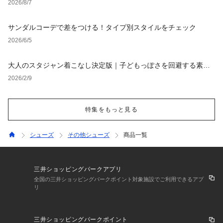
2026/8/7
サンダルコーデで差をつける！タイプ別スタイルをチェック
2026/6/5
大人のスタジャン着こなし決定版｜子どもっぽさを回避する素材
選びと定番コーデ【レディース・メンズ】
2026/2/9
特集をもっと見る
シューズ
その他シューズ
商品一覧
三井ショッピングパークアプリ
全国の三井ショッピングパークポイント対象施設でご利用できるアプ
リ
三井ショッピングパークポイント