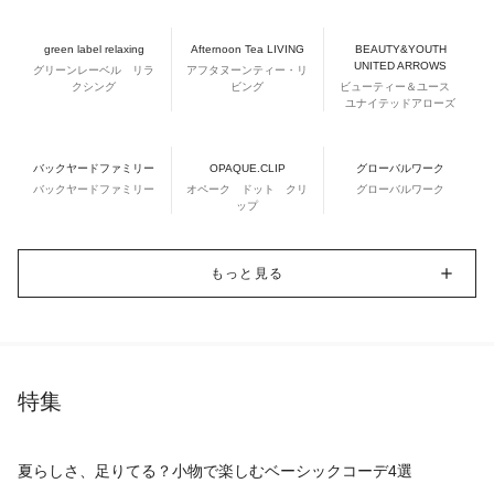
green label relaxing
Afternoon Tea LIVING
BEAUTY&YOUTH
UNITED ARROWS
グリーンレーベル リラ
アフタヌーンティー・リ
クシング
ビング
ビューティー＆ユース
ユナイテッドアローズ
バックヤードファミリー
OPAQUE.CLIP
グローバルワーク
バックヤードファミリー
オペーク ドット クリ
グローバルワーク
ップ
もっと見る
特集
夏らしさ、足りてる？小物で楽しむベーシックコーデ4選