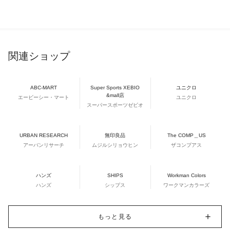
関連ショップ
ABC-MART
Super Sports XEBIO
ユニクロ
&mall店
エービーシー・マート
ユニクロ
スーパースポーツゼビオ
URBAN RESEARCH
無印良品
The COMP＿US
アーバンリサーチ
ムジルシリョウヒン
ザコンプアス
ハンズ
SHIPS
Workman Colors
ハンズ
シップス
ワークマンカラーズ
もっと見る