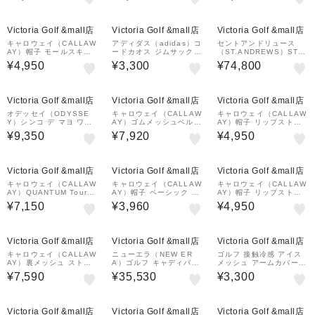
¥1,000
クーポン
Victoria Golf &mall店
Victoria Golf &mall店
Victoria Golf &mall店
キャロウェイ（CALLAW
アディダス（adidas）コ
セントアンドリュース
AY）帽子 モールスキン
ードカオス ジムサック Z
（ST.ANDREWS）STA
キャップ C26291218-1
B803-KW8660 BLK
スタンドキャディーバッ
¥4,950
¥3,300
¥74,800
120
グ 042-7980801-010
¥1,000
¥1,000
クーポン
クーポン
Victoria Golf &mall店
Victoria Golf &mall店
Victoria Golf &mall店
オデッセイ（ODYSSE
キャロウェイ（CALLAW
キャロウェイ（CALLAW
Y）シンコ デ マヨ ワイ
AY）ゴムメッシュベルト
AY）帽子 リップストッ
ド ブレード パターカバ
C26292103-1030
プキャップ C26291104-
¥9,350
¥7,920
¥4,950
ー 26 CE
1010
¥1,000
クーポン
Victoria Golf &mall店
Victoria Golf &mall店
Victoria Golf &mall店
キャロウェイ（CALLAW
キャロウェイ（CALLAW
キャロウェイ（CALLAW
AY）QUANTUM Tour E
AY）帽子 ベーシック ツ
AY）帽子 リップストッ
xclusive フェアウェイ用
イルキャップ 26 JM C2
プキャップ C26291104-
¥7,150
¥3,960
¥4,950
ヘッドカバー 26 JM CE
6990103-1030
1120
WHT
¥1,000
¥1,000
クーポン
クーポン
Victoria Golf &mall店
Victoria Golf &mall店
Victoria Golf &mall店
キャロウェイ（CALLAW
ニューエラ（NEW ER
ゴルフ 接触冷感 アイス
AY）裏メッシュ ストレ
A）ゴルフ キャディバッ
メッシュ アームカバー Z
ッチ セレーションベルト
グ スタンド式 ワードマ
ACAMF-041
¥7,590
¥35,530
¥3,300
C26992100-1010
ークロゴ 9型 13517853
¥1,000
¥1,000
クーポン
クーポン
Victoria Golf &mall店
Victoria Golf &mall店
Victoria Golf &mall店