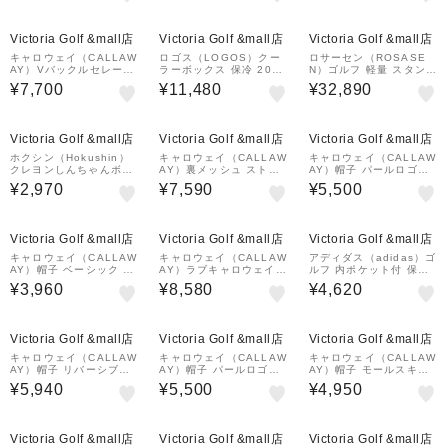
100
¥1,000
¥1,000
¥1,000
クーポン
クーポン
クーポン
Victoria Golf &mall店
Victoria Golf &mall店
Victoria Golf &mall店
キャロウェイ（CALLAW
ロゴス（LOGOS）クー
ロサーセン（ROSASE
AY）Vバックルセレーシ
ラーボックス 保冷 20L
N）ゴルフ 軽量 スタンド
ョンベルト C26992200
ハイパー氷点下クーラー
式 キャディバッグ オッ
¥7,700
¥11,480
¥32,890
-1120
L 81670080 折りたたみ
クス 9型 5分割 046-14
アウトドア キャンプ
801-25AW-098
¥1,000
¥1,000
クーポン
クーポン
Victoria Golf &mall店
Victoria Golf &mall店
Victoria Golf &mall店
ホクシン（Hokushin）
キャロウェイ（CALLAW
キャロウェイ（CALLAW
クレヨンしんちゃんボー
AY）裏メッシュ ストレ
AY）帽子 パールロゴキ
ルポーチ シロ OBP1 シ
ッチ セレーションベルト
ャップ C26291204-10
¥2,970
¥7,590
¥5,500
ロBP
C26992100-1120
10
¥1,000
クーポン
Victoria Golf &mall店
Victoria Golf &mall店
Victoria Golf &mall店
キャロウェイ（CALLAW
キャロウェイ（CALLAW
アディダス（adidas）ゴ
AY）帽子 ベーシック ツ
AY）ラブキャロウェイ
ルフ 内ポケット付 保冷
イルキャップ 26 JM C2
グローブキャッチャー付
バッグ グラフィック ラ
¥3,960
¥8,580
¥4,620
6990103-1020
きベルト C26292202-1
ウンドトート KS857-JY
010
0855W
¥1,000
¥1,000
クーポン
クーポン
Victoria Golf &mall店
Victoria Golf &mall店
Victoria Golf &mall店
キャロウェイ（CALLAW
キャロウェイ（CALLAW
キャロウェイ（CALLAW
AY）帽子 リバーシブル
AY）帽子 パールロゴキ
AY）帽子 モールスキン
ツイルバケットハット C
ャップ C26291204-10
キャップ C26291218-1
¥5,940
¥5,500
¥4,950
26291115-1030
30
030
¥1,000
クーポン
Victoria Golf &mall店
Victoria Golf &mall店
Victoria Golf &mall店