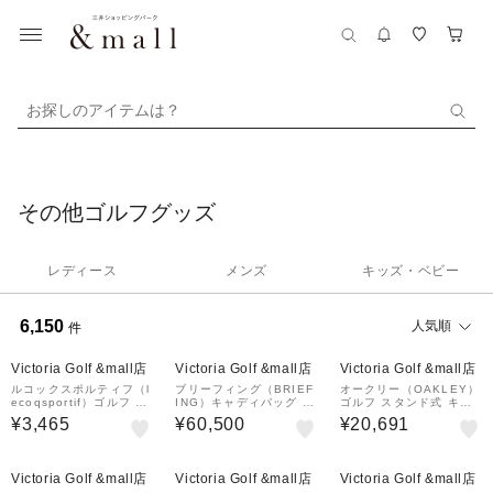
お探しのアイテムは？
その他ゴルフグッズ
レディース
メンズ
キッズ・ベビー
6,150
人気順
件
¥1,000
¥1,000
クーポン
クーポン
Victoria Golf &mall店
Victoria Golf &mall店
Victoria Golf &mall店
ルコックスポルティフ（l
ブリーフィング（BRIEF
オークリー（OAKLEY）
ecoqsportif）ゴルフ 吸
ING）キャディバッグ C
ゴルフ スタンド式 キャ
汗速乾 撥水 キャップ L
R-6 02 XG BGW261D4
ディバッグ 8.5型 6分割
¥3,465
¥60,500
¥20,691
G5FCP02L NV00
9-797
19.0 FOS902367-100
¥1,000
¥1,000
クーポン
クーポン
Victoria Golf &mall店
Victoria Golf &mall店
Victoria Golf &mall店