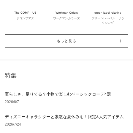
The COMP＿US
Workman Colors
green label relaxing
ザコンプアス
ワークマンカラーズ
グリーンレーベル リラ
クシング
もっと見る
特集
夏らしさ、足りてる？小物で楽しむベーシックコーデ4選
2026/8/7
ディズニーキャラクターと素敵な夏休みを！限定&人気アイテム特
集
2026/7/24