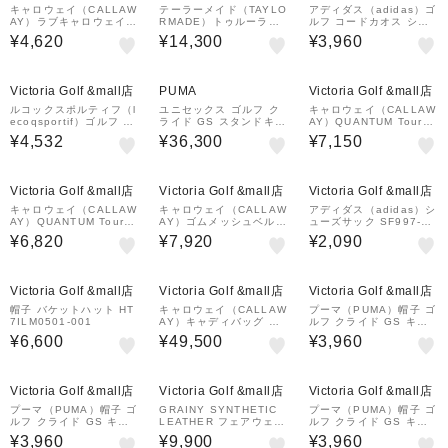
キャロウェイ（CALLAW
テーラーメイド（TAYLO
アディダス（adidas）ゴ
AY）ラブキャロウェイ
RMADE）トゥルーライ
ルフ コードカオス シュ
ボールケース FW 26 JM
ト セルフスタンドバック
ーズケース RG896-KW5
¥4,620
¥14,300
¥3,960
LOVE CAL Ball Case
M24440-TL880
775 BEG
26 FW WHT
¥1,000
クーポン
Victoria Golf &mall店
PUMA
Victoria Golf &mall店
ルコックスポルティフ（l
ユニセックス ゴルフ ク
キャロウェイ（CALLAW
ecoqsportif）ゴルフ 二
ライド GS スタンドキャ
AY）QUANTUM Tour E
層式 保冷 カートポーチ
ディーバッグ CLYDE G
xclusive ドライバー用ヘ
¥4,532
¥36,300
¥7,150
LG6STT40M NV00
STAND CADDIE BAG
ッドカバー 26 JM CE W
HT
¥1,000
¥1,000
クーポン
クーポン
Victoria Golf &mall店
Victoria Golf &mall店
Victoria Golf &mall店
キャロウェイ（CALLAW
キャロウェイ（CALLAW
アディダス（adidas）シ
AY）QUANTUM Tour E
AY）ゴムメッシュベルト
ューズサック SF997-KV
xclusive ユーティリティ
C26292103-1010
7530 NVY
¥6,820
¥7,920
¥2,090
用ヘッドカバー 26 JM C
E WHT
¥1,000
¥1,000
クーポン
クーポン
Victoria Golf &mall店
Victoria Golf &mall店
Victoria Golf &mall店
帽子 バケットハット HT
キャロウェイ（CALLAW
プーマ（PUMA）帽子 ゴ
7ILM0501-001
AY）キャディバッグ QU
ルフ クライド GS キャ
ANTUM CB 26 JM CE
ップ 028062-01
¥6,600
¥49,500
¥3,960
5126106CE
¥1,000
クーポン
Victoria Golf &mall店
Victoria Golf &mall店
Victoria Golf &mall店
プーマ（PUMA）帽子 ゴ
GRAINY SYNTHETIC
プーマ（PUMA）帽子 ゴ
ルフ クライド GS キャ
LEATHER フェアウェイ
ルフ クライド GS キャ
ップ 028062-02
ウッド用ヘッドカバー 0
ップ 028062-03
¥3,960
¥9,900
¥3,960
72262861-0085