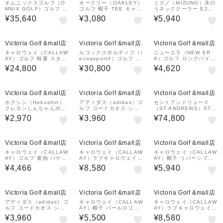
オムニックスゴルフ（O
オークリー（OAKLEY）
ミズノ（MIZUNO）氷の
MNIX GOLF）ゴルフ キ
ゴルフ 帽子 TEE キャッ
うネッククーラー E2MY
ャディバッグ 軽量 スタ
プ 26.0 FOS902394-6
A01715
¥35,640
¥3,080
¥5,940
ンド式 8.5型 4分割 Bla
AC
ck Flash SB20231007
¥1,000
¥1,000
クーポン
クーポン
Victoria Golf &mall店
Victoria Golf &mall店
Victoria Golf &mall店
キャロウェイ（CALLAW
ルコックスポルティフ（l
ニューエラ（NEW ER
AY）ゴルフ 軽量 スタン
ecoqsportif）ゴルフ カ
A）ゴルフ ロングバイザ
ド式 キャディバッグ 9型
ート式 ボーダーデザイン
ー キャップ 9TWNTY ピ
¥24,800
¥30,800
¥4,620
ADVANCE 5126018 K
キャディバッグ 8.5型 6
ーナッツ スヌーピー 14
HA
分割 LG6SCB02L BG0
682551
0
¥1,000
クーポン
Victoria Golf &mall店
Victoria Golf &mall店
Victoria Golf &mall店
ホクシン（Hokushin）
アディダス（adidas）ゴ
セントアンドリュース
クレヨンしんちゃんボー
ルフ コードカオス シュ
（ST.ANDREWS）STA
ルポーチ ぶりぶりざえも
ーズケース RG896-KW5
スタンドキャディーバッ
¥2,970
¥3,960
¥74,800
ん OBP3 ブリブリBP
773 WH
グ 042-7980801-020
¥1,000
¥1,000
クーポン
クーポン
Victoria Golf &mall店
Victoria Golf &mall店
Victoria Golf &mall店
キャロウェイ（CALLAW
キャロウェイ（CALLAW
キャロウェイ（CALLAW
AY）ゴルフ 遮熱 バケッ
AY）ラブキャロウェイ
AY）帽子 リバーシブル
トハット C26191119-1
グローブキャッチャー付
ツイルバケットハット C
¥4,466
¥8,580
¥5,940
010
きベルト C26292202-1
26291115-1120
160
¥1,000
¥1,000
クーポン
クーポン
Victoria Golf &mall店
Victoria Golf &mall店
Victoria Golf &mall店
アディダス（adidas）ゴ
キャロウェイ（CALLAW
キャロウェイ（CALLAW
ルフ コードカオス シュ
AY）帽子 パールロゴキ
AY）ラブキャロウェイ
ーズケース RG896-KW5
ャップ C26291204-10
グローブキャッチャー付
¥3,960
¥5,500
¥8,580
774 BLK
21
きベルト C26292202-1