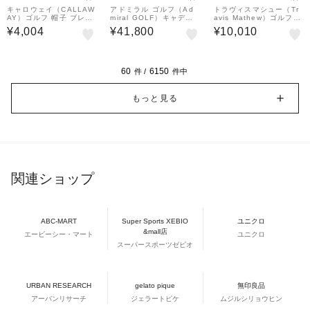
キャロウェイ（CALLAW
アドミラル ゴルフ（Ad
トラヴィスマシュー（Tr
AY）ゴルフ 帽子 ブレー
miral GOLF）キャディ
avis Mathew）ゴルフ M
ド中折れハット C26191
バッグ カートキャディバ
P ボストンバッグ 7AN9
¥4,004
¥41,800
¥10,010
116-1120
ッグ ランパントスポーツ
18-0BLK
ADMG5BC5-GRN
60
6150
件 /
件中
もっと見る
関連ショップ
ABC-MART
Super Sports XEBIO
ユニクロ
&mall店
エービーシー・マート
ユニクロ
スーパースポーツゼビオ
URBAN RESEARCH
gelato pique
無印良品
アーバンリサーチ
ジェラートピケ
ムジルシリョウヒン