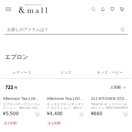
お探しのアイテムは？
エプロン
レディース
メンズ
キッズ・ベビー
722
人気順
件
¥500
¥500
クーポン
クーポン
Afternoon Tea LIVIN
Afternoon Tea LIVIN
212 KITCHEN STOR
G
G
E
エプロン/ディズニーコレ
キッズエプロン/ディズニ
TOUCH st シリコーンb
クション・Winnie the
ーコレクション・Winnie
ellミトン MOCHAGRAY
Pooh
the Pooh
¥5,500
¥4,400
¥660
まとめ割
まとめ割