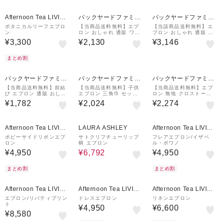
¥500
クーポン
Afternoon Tea LIVIN
バックヤードファミリ
バックヤードファミリ
G
ー
ー
ボタニカルリーフエプロ
【当商品送料無料】エプ
【当該商品送料無料】エ
ン
ロン おしゃれ 通販 ワー
プロン おしゃれ 通販 猫
クエプロン バッククロス
ねこ ネコ 着脱が簡単 レ
¥3,300
¥2,130
¥3,146
エプロン カフェエプロン
ディース女性 シンプル
保育士 レディース バッ
無地 キッチンファブリッ
ク クロス かぶり かぶる
ク かわいい ポケット
まとめ割
バックヤードファミリ
バックヤードファミリ
バックヤードファミリ
ー
ー
ー
【当商品送料無料】前結
【当商品送料無料】子供
【当商品送料無料】エプ
び エプロン 通販 おしゃ
エプロン 三角巾 セット
ロン 無地 クロストーク
れ ナチュラル レディー
通販 キッズ おしゃれ 女
クラブ CROSS TALK C
¥1,782
¥2,024
¥2,274
ス 大人 保育士 かわいい
の子 男の子 子供 かわい
LUB ★かわいい ロング
habituel アビチェル た
い 子ども こども 小学生
レディース 撥水加工 ナ
すき掛け
キッズエプロン
チュラル カフェ
¥500
5%OFF
¥500
クーポン
クーポン
Afternoon Tea LIVIN
LAURA ASHLEY
Afternoon Tea LIVIN
G
G
ポピーサイドリボンエプ
サトクリフチューリップ
フレアエプロン/イザベ
ロン
柄 エプロン
ル・ボワノ
¥4,950
¥6,792
¥4,950
まとめ割
まとめ割
¥500
¥500
¥500
クーポン
クーポン
クーポン
Afternoon Tea LIVIN
Afternoon Tea LIVIN
Afternoon Tea LIVIN
G
G
G
エプロン/リバティプリン
ドレスエプロン
リネンエプロン
ト
¥4,950
¥6,600
¥8,580