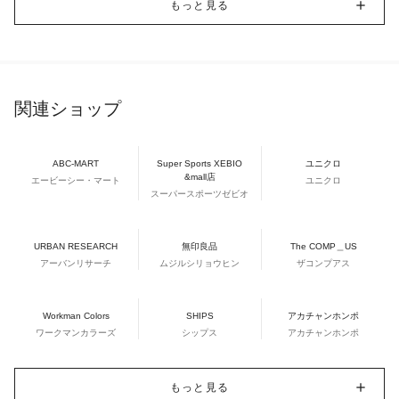
もっと見る
関連ショップ
ABC-MART
Super Sports XEBIO
ユニクロ
&mall店
エービーシー・マート
ユニクロ
スーパースポーツゼビオ
URBAN RESEARCH
無印良品
The COMP＿US
アーバンリサーチ
ムジルシリョウヒン
ザコンプアス
Workman Colors
SHIPS
アカチャンホンポ
ワークマンカラーズ
シップス
アカチャンホンポ
もっと見る