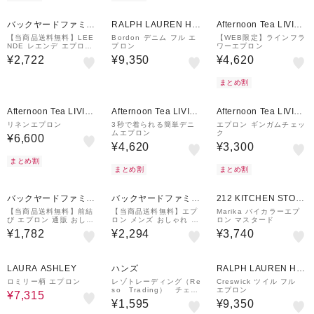
¥500
クーポン
バックヤードファミリ
RALPH LAUREN HO
Afternoon Tea LIVIN
ー
ME
G
【当商品送料無料】LEE
Bordon デニム フル エ
【WEB限定】ラインフラ
NDE レエンデ エプロン
プロン
ワーエプロン
ポケット 通販 前掛け 前
¥2,722
¥9,350
¥4,620
掛 綿100% 保育士 ワー
ク シンプル スマホポケ
ット キッチン
まとめ割
¥500
¥500
¥500
クーポン
クーポン
クーポン
Afternoon Tea LIVIN
Afternoon Tea LIVIN
Afternoon Tea LIVIN
G
G
G
リネンエプロン
3秒で着られる簡単デニ
エプロン ギンガムチェッ
ムエプロン
ク
¥6,600
¥4,620
¥3,300
まとめ割
まとめ割
まとめ割
バックヤードファミリ
バックヤードファミリ
212 KITCHEN STOR
ー
ー
E
【当商品送料無料】前結
【当商品送料無料】エプ
Marika バイカラーエプ
び エプロン 通販 おしゃ
ロン メンズ おしゃれ 通
ロン マスタード
れ ナチュラル レディー
販 キャンプ バーベキュ
¥1,782
¥2,294
¥3,740
ス 大人 保育士 かわいい
ー BBQ キャンバス 保育
habituel アビチェル た
士 介護士 ワークエプロ
すき掛け
ン シンプル アウトドア
5%OFF
LAURA ASHLEY
ハンズ
RALPH LAUREN HO
ME
ロミリー柄 エプロン
レゾトレーディング（Re
Creswick ツイル フル
so Trading） チェス
エプロン
¥7,315
ター エプロン ベージ
¥1,595
¥9,350
ュ