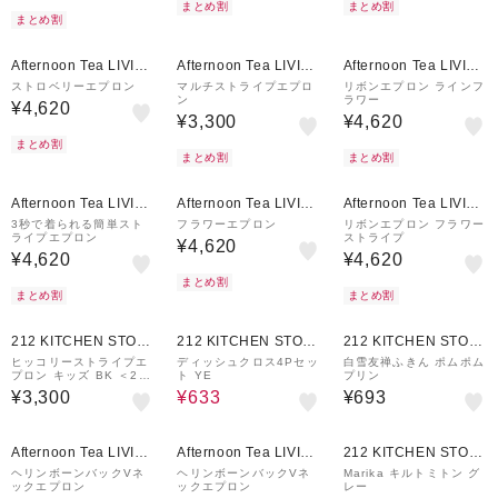
まとめ割
まとめ割
まとめ割
¥500
¥500
¥500
クーポン
クーポン
クーポン
Afternoon Tea LIVIN
Afternoon Tea LIVIN
Afternoon Tea LIVIN
G
G
G
ストロベリーエプロン
マルチストライプエプロ
リボンエプロン ラインフ
ン
ラワー
¥4,620
¥3,300
¥4,620
まとめ割
まとめ割
まとめ割
¥500
¥500
¥500
クーポン
クーポン
クーポン
Afternoon Tea LIVIN
Afternoon Tea LIVIN
Afternoon Tea LIVIN
G
G
G
3秒で着られる簡単スト
フラワーエプロン
リボンエプロン フラワー
ライプエプロン
ストライプ
¥4,620
¥4,620
¥4,620
まとめ割
まとめ割
まとめ割
20%OFF
212 KITCHEN STOR
212 KITCHEN STOR
212 KITCHEN STOR
E
E
E
ヒッコリーストライプエ
ディッシュクロス4Pセッ
白雪友禅ふきん ポムポム
プロン キッズ BK ＜212
ト YE
プリン
Kオリジナル＞
¥3,300
¥633
¥693
¥500
¥500
クーポン
クーポン
Afternoon Tea LIVIN
Afternoon Tea LIVIN
212 KITCHEN STOR
G
G
E
ヘリンボーンバックVネ
ヘリンボーンバックVネ
Marika キルトミトン グ
ックエプロン
ックエプロン
レー