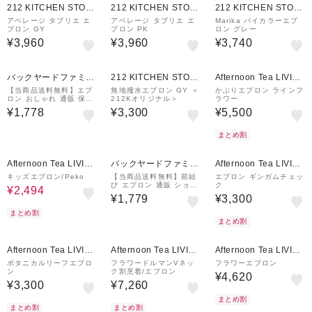
212 KITCHEN STOR
212 KITCHEN STOR
212 KITCHEN STOR
E
E
E
アベレージ タブリエ エ
アベレージ タブリエ エ
Marika バイカラーエプ
プロン GY
プロン PK
ロン グレー
¥3,960
¥3,960
¥3,740
¥500
クーポン
バックヤードファミリ
212 KITCHEN STOR
Afternoon Tea LIVIN
ー
E
G
【当商品送料無料】エプ
無地撥水エプロン GY ＜
かぶりエプロン ラインフ
ロン おしゃれ 通販 保育
212Kオリジナル＞
ラワー
士 レディース ナチュラ
¥1,778
¥3,300
¥5,500
ル 前結び たすき掛け ha
bituel 大人 かわいい シ
ンプル
まとめ割
37%OFF
¥500
クーポン
Afternoon Tea LIVIN
バックヤードファミリ
Afternoon Tea LIVIN
G
ー
G
キッズエプロン/Peko
【当商品送料無料】前結
エプロン ギンガムチェッ
び エプロン 通販 ショー
ク
¥2,494
ト丈 レディース 保育士
¥1,779
¥3,300
たすき掛け habituel ア
ビチュアル かわいい 綿
まとめ割
コットン
まとめ割
¥500
¥500
¥500
クーポン
クーポン
クーポン
Afternoon Tea LIVIN
Afternoon Tea LIVIN
Afternoon Tea LIVIN
G
G
G
ボタニカルリーフエプロ
フラワードルマンVネッ
フラワーエプロン
ン
ク割烹着/エプロン
¥4,620
¥3,300
¥7,260
まとめ割
まとめ割
まとめ割