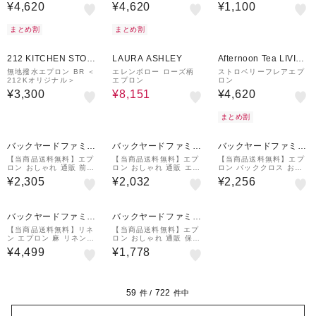
¥4,620
¥4,620
¥1,100
まとめ割
まとめ割
5%OFF
¥500
クーポン
212 KITCHEN STOR
LAURA ASHLEY
Afternoon Tea LIVIN
E
G
無地撥水エプロン BR ＜
エレンボロー ローズ柄
ストロベリーフレアエプ
212Kオリジナル＞
エプロン
ロン
¥3,300
¥8,151
¥4,620
まとめ割
バックヤードファミリ
バックヤードファミリ
バックヤードファミリ
ー
ー
ー
【当商品送料無料】エプ
【当商品送料無料】エプ
【当商品送料無料】エプ
ロン おしゃれ 通販 前掛
ロン おしゃれ 通販 エプ
ロン バッククロス おし
け 胸当てエプロン H型エ
ロン ナチュラル レディ
ゃれ 通販 前掛け シャン
¥2,305
¥2,032
¥2,256
プロン 撥水 はっ水 カフ
ース h型 ワンピース ゆ
ブレー 生地 袖なし レデ
ェエプロン ワークエプロ
ったり ブラック ネイビ
ィース 大人 保育士 綿10
ン 保育士 介護士
ー レッド ベージュ
0％ コットン
バックヤードファミリ
バックヤードファミリ
ー
ー
【当商品送料無料】リネ
【当商品送料無料】エプ
ン エプロン 麻 リネンエ
ロン おしゃれ 通販 保育
プロン ワークエプロン
士 レディース ナチュラ
¥4,499
¥1,778
母の日 ギフト ビブエプ
ル 前結び たすき掛け ha
ロン 全8色 ロングエプロ
bituel 大人 かわいい シ
ン 北欧 ナチュラル
ンプル
59
722
件 /
件中