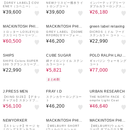
SOPHY
【GREY LABEL】COV
NEWクリスピー撥水ライ
インパーテッドプリーツ
ENEY（コベニー） ラ
トロングコート
ダブルカラーロングスプ
イトギャバジン製
リングコート
¥39,600
¥39,600
¥26,180
23%OFF
MACKINTOSH PHILO
MACKINTOSH PHILO
green label relaxing
SOPHY
SOPHY
トロッター LOXLEY(ロ
GREY LABEL 【SOME
DICROS ミドル フード
クスリー) ウーリーツイ
RFORD(サマーフォー
ステンカラー コート -撥
ル
ド)】
水-
¥60,500
¥46,200
¥22,990
51%OFF
¥300
30%OFF
クーポン
SHIPS
CUBE SUGAR
POLO RALPH LAUR
EN
SHIPS Colors:SUPER
綿ナイロンツイル ステン
ギャバジン ウォーキング
100 ラグランスリーブ
カラーコート
コート
ダブルボタン コート◇
¥22,990
¥5,821
¥77,000
まとめ割
40%OFF
20%OFF
J.PRESS MEN
FRAY I.D
URBAN RESEARCH
【KING SIZE】【デタッ
ステンカラーロングコー
THE NORTH FACE C
チャブル】スタンドフォ
ト
ompile Light Coat
ールシートコート / ダウ
¥56,100
¥46,200
¥46,640
ンライナー
40%OFF
15%OFF
NEWYORKER
MACKINTOSH PHILO
MACKINTOSH PHILO
SOPHY
SOPHY
【ストレッチ】サージ セ
【WELBURY SHORT
【WELBURY(ウェルベ
ミロングステンカラーコ
(ウェルベリーショー
リー)】ダブルクロス製