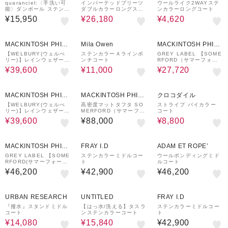
quaranciel:〈手洗い可
インパーテッドプリーツ
ウールライク2WAYステ
能〉ダンボール ステンカ
ダブルカラーロングスプ
ンカラーロングコート
ラー ジャケット コート2
リングコート
¥15,950
¥26,180
¥4,620
6SS
21%OFF
50%OFF
30%OFF
MACKINTOSH PHILO
Mila Owen
MACKINTOSH PHILO
SOPHY
SOPHY
【WELBURY(ウェルべ
ステンカラーＡラインポ
GREY LABEL 【SOME
リー)】レインウェザーク
ンチコート
RFORD（サマーフォー
ロス製
ド）】ライトタフタ製
¥39,600
¥11,000
¥27,720
21%OFF
60%OFF
MACKINTOSH PHILO
MACKINTOSH PHILO
クロコダイル
SOPHY
SOPHY
【WELBURY(ウェルべ
高密度マットタフタ SO
ストライプ バイカラー
リー)】レインウェザーク
MERFORD（サマーフォ
コート
ロス製
ード ） with HOOD
¥39,600
¥88,000
¥8,800
MACKINTOSH PHILO
FRAY I.D
ADAM ET ROPE’
SOPHY
GREY LABEL 【SOME
ステンカラーミドルコー
ウールボンディングミド
RFORD(サマーフォー
ト
ルコート
ド)】
¥46,200
¥42,900
¥46,200
20%OFF
60%OFF
URBAN RESEARCH
UNTITLED
FRAY I.D
『撥水』スタンドミドル
【はっ水/洗える】タスラ
ステンカラーミドルコー
コート
ンステンカラーコート
ト
¥14,080
¥15,840
¥42,900