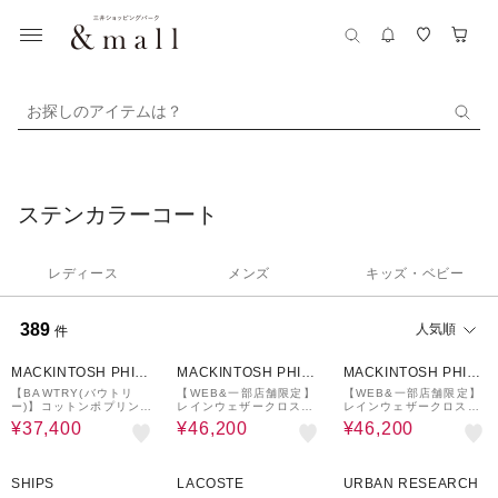
お探しのアイテムは？
ステンカラーコート
レディース
メンズ
キッズ・ベビー
389
人気順
件
26%OFF
16%OFF
16%OFF
MACKINTOSH PHILO
MACKINTOSH PHILO
MACKINTOSH PHILO
SOPHY
SOPHY
SOPHY
【BAWTRY(バウトリ
【WEB&一部店舗限定】
【WEB&一部店舗限定】
ー)】コットンポプリンス
レインウェザークロスバ
レインウェザークロスバ
テンカラーコート
ルマカーンコート
ルマカーンコート
¥37,400
¥46,200
¥46,200
30%OFF
70%OFF
SHIPS
LACOSTE
URBAN RESEARCH