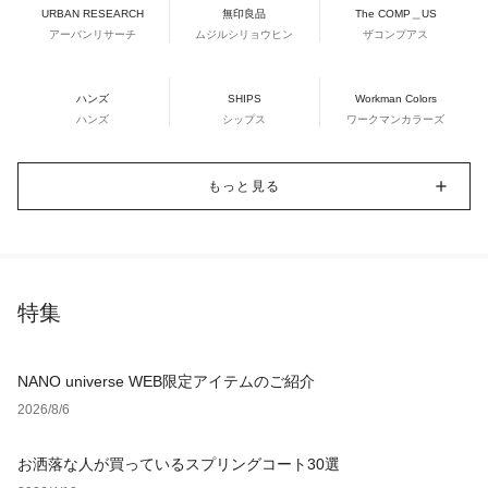
URBAN RESEARCH
無印良品
The COMP＿US
アーバンリサーチ
ムジルシリョウヒン
ザコンプアス
ハンズ
SHIPS
Workman Colors
ハンズ
シップス
ワークマンカラーズ
もっと見る
特集
NANO universe WEB限定アイテムのご紹介
2026/8/6
お洒落な人が買っているスプリングコート30選