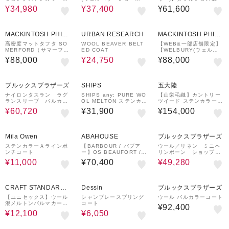
ート
ト)】レインウェザークロ
¥34,980
¥37,400
¥61,600
ス製
50%OFF
MACKINTOSH PHILO
URBAN RESEARCH
MACKINTOSH PHILO
SOPHY
SOPHY
高密度マットタフタ SO
WOOL BEAVER BELT
【WEB&一部店舗限定】
MERFORD（サマーフォ
ED COAT
【WELBURY(ウェルベ
ード ） with HOOD
リー)】シャンブレーギャ
¥88,000
¥24,750
¥88,000
バジン製
20%OFF
ブルックスブラザーズ
SHIPS
五大陸
ナイロンタスラン ラグ
SHIPS any: PURE WO
【山栄毛織】カントリー
ランスリーブ バルカラ
OL MELTON ステンカラ
ツイード ステンカラーコ
ーコート
ー コート 25AW◇
ート
¥60,720
¥31,900
¥154,000
50%OFF
20%OFF
Mila Owen
ABAHOUSE
ブルックスブラザーズ
ステンカラーＡラインポ
【BARBOUR / バブア
ウール／リネン ミニヘ
ンチコート
ー】OS BEAUFORT /
リンボーン ショップコ
ビューフォート
ート
¥11,000
¥70,400
¥49,280
50%OFF
50%OFF
CRAFT STANDARD
Dessin
ブルックスブラザーズ
BOUTIQUE
【ユニセックス】ウール
シャンブレースプリング
ウール バルカラーコート
混メルトンバルマカーン
コート
¥92,400
コート
¥12,100
¥6,050