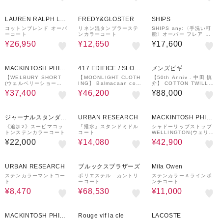
50%OFF
50%OFF
LAUREN RALPH LA
FREDY&GLOSTER
SHIPS
UREN
コットンブレンド オーバ
リネン混タンブラーステ
SHIPS any:〈手洗い可
ーコート
ンカラーコート
能〉オーバー フレア ス
テンカラー コート
¥26,950
¥12,650
¥17,600
15%OFF
30%OFF
MACKINTOSH PHILO
417 EDIFICE / SLOB
メンズビギ
SOPHY
E IENA
【WELBURY SHORT
【MOONLIGHT CLOTH
【50th Anniv . 中田 慎
(ウェルベリーショー
ING】 Balmacaan coat
介】 COTTON TWILL x
ト)】レインウェザークロ
/ バルマカーンコート
WOOL HOUND'S TOO
¥37,400
¥46,200
¥88,000
ス製
TH REVERSIBLE COA
T
20%OFF
25%OFF
ジャーナルスタンダー
URBAN RESEARCH
MACKINTOSH PHILO
ド レリューム
SOPHY
《追加2》スーピマコッ
『撥水』スタンドミドル
シャドーリップストップ
トンステンカラーコート
コート
WELLINGTON(ウェリン
トン) BT HOOD SHOR
¥22,000
¥14,080
¥42,900
T
30%OFF
30%OFF
50%OFF
URBAN RESEARCH
ブルックスブラザーズ
Mila Owen
ステンカラーマントコー
ポリエステル カントリ
ステンカラーＡラインポ
ト
ーコート
ンチコート
¥8,470
¥68,530
¥11,000
30%OFF
MACKINTOSH PHILO
Rouge vif la cle
LACOSTE