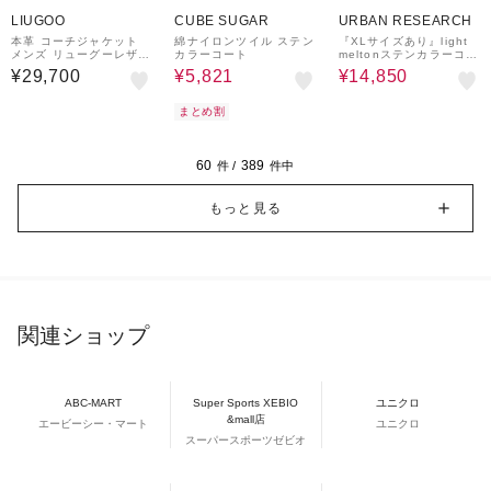
51%OFF
¥300
50%OFF
クーポン
LIUGOO
CUBE SUGAR
URBAN RESEARCH
本革 コーチジャケット
綿ナイロンツイル ステン
『XLサイズあり』light
メンズ リューグーレザー
カラーコート
meltonステンカラーコー
ズ COH01A
ト
¥29,700
¥5,821
¥14,850
まとめ割
60
389
件 /
件中
もっと見る
関連ショップ
ABC-MART
Super Sports XEBIO
ユニクロ
&mall店
エービーシー・マート
ユニクロ
スーパースポーツゼビオ