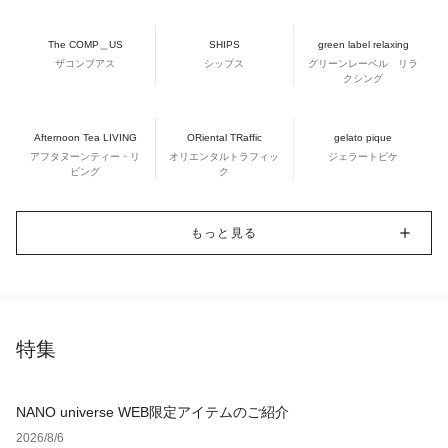
The COMP＿US
SHIPS
green label relaxing
ザコンプアス
シップス
グリーンレーベル リラ
クシング
Afternoon Tea LIVING
ORiental TRaffic
gelato pique
アフタヌーンティー・リ
オリエンタルトラフィッ
ジェラートピケ
ビング
ク
もっと見る
特集
NANO universe WEB限定アイテムのご紹介
2026/8/6