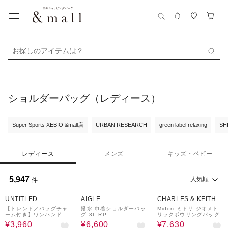
お探しのアイテムは？
ショルダーバッグ（レディース）
Super Sports XEBIO &mall店
URBAN RESEARCH
green label relaxing
SH
レディース
メンズ
キッズ・ベビー
5,947
人気順
件
60%OFF
50%OFF
29%OFF
UNTITLED
AIGLE
CHARLES & KEITH
【トレンド／バッグチャ
撥水 巾着ショルダーバッ
Midori ミドリ ジオメト
ーム付き】ワンハンドル
グ 3L RP
リックボウリングバッグ
バッグ
¥3,960
¥6,600
¥7,630