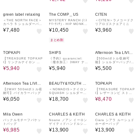
green label relaxing
The COMP＿US
CITEN
＜THE NORTH FACE＞
MYSTERY RANCH (ﾐｽ
＜CITEN＞ラメコードク
カペラ 5 ショルダーバッ
ﾃﾘｰﾗﾝﾁ) - HIP MONKE
リアロゴスクエアミニ
グ
Y 2 (ﾋｯﾌﾟﾓﾝｷｰ2)
¥7,480
¥10,450
¥3,960
まとめ割
40%OFF
TOPKAPI
SHIPS
Afternoon Tea LIVIN
G
【TREASURE TOPKAP
《予約》quaranciel:
【500mlボトル収納可
I】リンクルナイロン ノ
〈撥水加工〉3WAY ナイ
能】ショルダーバッグ/A
ット ワンハンドル ショ
ロン ポケット ショルダ
CE
¥5,940
¥5,940
¥5,500
ルダーバッグ
ーバッグ（A4対応）
30%OFF
Afternoon Tea LIVIN
BEAUTY&YOUTH UN
TOPKAPI
G
ITED ARROWS
【2WAY 500mlボトル収
＜NOMADIS＞ナイロン
【TREASURE TOPKAP
納可】バイカラーバッグ
SQUASH ショルダーバ
I】レザーコンビ ストラ
ッグ
イプハンドル スリム ト
¥6,050
¥18,700
¥8,470
ートバッグ A4 / 軽量
50%OFF
Mila Owen
CHARLES & KEITH
CHARLES & KEITH
バックルモチーフバケッ
Noane ノアン イーロン
Ciara シアラ ルーシュド
トバッグ
ゲイティドハンドルショ
ホーボーバッグ
ルダーバッグ
¥6,985
¥13,900
¥13,900