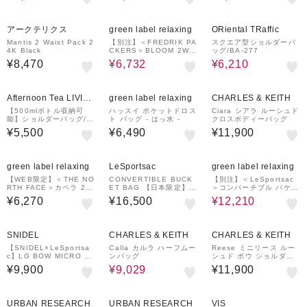
10%OFF
10%OFF
アークテリクス
green label relaxing
ORiental TRaffic
Mantis 2 Waist Pack 2
【別注】＜FREDRIK PA
スクエア型ショルダーバ
4K Black
CKERS＞BLOOM 2WA
ッグ/BA-277
Y バッグ
¥8,470
¥6,732
¥6,210
Afternoon Tea LIVIN
green label relaxing
CHARLES & KEITH
G
【500mlボトル収納可
ハッスイ ポケットドロス
Ciara シアラ ルーシュド
能】ショルダーバッグ/A
ト バッグ - はっ水 -
クロスボディーバッグ
CE
¥5,500
¥6,490
¥11,900
40%OFF
green label relaxing
LeSportsac
green label relaxing
【WEB限定】＜THE NO
CONVERTIBLE BUCK
【別注】＜LeSportsac
RTH FACE＞カペラ 2
ET BAG 【日本限定】リ
＞コンバーチブル バケッ
（2L）
サイクルドブラックJP
ト バッグ / ショルダーバ
¥6,270
¥16,500
¥12,210
ッグ
30%OFF
SNIDEL
CHARLES & KEITH
CHARLES & KEITH
【SNIDEL×LeSportsa
Calla カルラ ハーフムー
Reese ミニリース ルー
c】LG BOW MICRO B
ンバッグ
シュド ボウ ショルダー
AG
バッグ
¥9,900
¥9,029
¥11,900
50%OFF
URBAN RESEARCH
URBAN RESEARCH
VIS