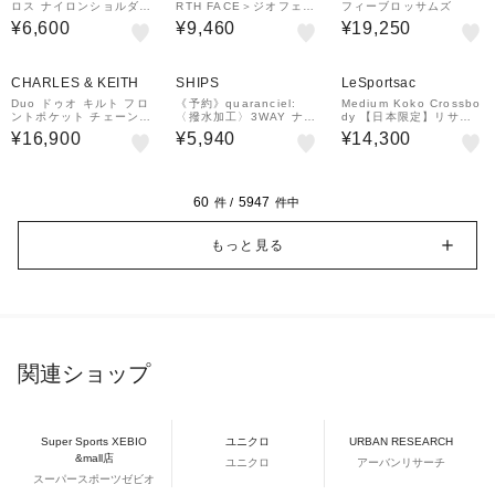
ロス ナイロンショルダー
RTH FACE＞ジオフェイ
フィーブロッサムズ
バッグ T11133
スボックス トートバッグ
¥6,600
¥9,460
¥19,250
CHARLES & KEITH
SHIPS
LeSportsac
Duo ドゥオ キルト フロ
《予約》quaranciel:
Medium Koko Crossbo
ントポケット チェーン
〈撥水加工〉3WAY ナイ
dy 【日本限定】リサイ
ホーボーバッグ
ロン ポケット ショルダ
クルドブラックJP
¥16,900
¥5,940
¥14,300
ーバッグ（A4対応）
60
5947
件 /
件中
もっと見る
関連ショップ
Super Sports XEBIO
ユニクロ
URBAN RESEARCH
&mall店
ユニクロ
アーバンリサーチ
スーパースポーツゼビオ