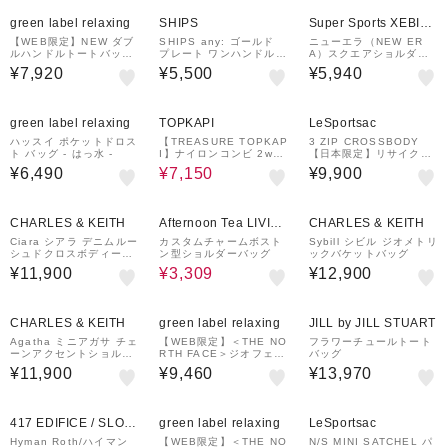
green label relaxing
SHIPS
Super Sports XEBIO
&mall店
【WEB限定】NEW ダブ
SHIPS any: ゴールド
ニューエラ（NEW ER
ルハンドルトートバッグ
プレート ワンハンドル 2
A）スクエアショルダー
/ A4 / 通勤 / PCバッグ
WAY バッグ
ポーチ 1.5L ちいかわ・
¥7,920
¥5,500
¥5,940
付き
ハチワレ・うさぎ 1486
4480
50%OFF
green label relaxing
TOPKAPI
LeSportsac
ハッスイ ポケットドロス
【TREASURE TOPKAP
3 ZIP CROSSBODY
ト バッグ - はっ水 -
I】ナイロンコンビ 2way
【日本限定】リサイクル
チェンジング トートバッ
ドブラックJP
¥6,490
¥7,150
¥9,900
グ ショルダーベルト付き
49%OFF
CHARLES & KEITH
Afternoon Tea LIVIN
CHARLES & KEITH
G
Ciara シアラ デニムルー
カスタムチャームボスト
Sybill シビル ジオメトリ
シュドクロスボディーバ
ン型ショルダーバッグ
ックバケットバッグ
ッグ
¥11,900
¥3,309
¥12,900
CHARLES & KEITH
green label relaxing
JILL by JILL STUART
Agatha ミニアガサ チェ
【WEB限定】＜THE NO
フラワーチュールトート
ーンアクセントショルダ
RTH FACE＞ジオフェイ
バッグ
ーバッグ
スボックス トートバッグ
¥11,900
¥9,460
¥13,970
417 EDIFICE / SLOB
green label relaxing
LeSportsac
E IENA
Hyman Roth/ハイマン
【WEB限定】＜THE NO
N/S MINI SATCHEL パ