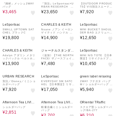
『雑材』メッシュ2WAY
『別注』LeSportsac×U
【OUTDOOR PRODUC
バッグ
RBAN RESEARCH D
TS】VIS別注スエード＆
ELUXE MED WEEKEN
合皮フリルショルダーバ
¥3,465
¥23,650
¥7,920
DER
ッグ/WEB限定カラー
LeSportsac
CHARLES & KEITH
LeSportsac
SMALL UPTOWN SAT
Noane ノアン イーロン
MINI BUCKET SHOUL
CHEL ブラックC
ゲイティド ハンドル シ
DER BAG エクリュハー
ョルダーバッグ
トデボス
¥19,800
¥14,900
¥12,650
CHARLES & KEITH
ジャーナルスタンダー
LeSportsac
ド レリューム
Adalyn アダリン メタリ
《追加》【THE NORTH
MINI N/S TOTE 【日本
ックバックル ベルトホー
FACE/ ザノースフェイ
限定】リサイクルドブラ
ボーバッグ
ス】 Capella5：ショル
ックJP
¥13,900
¥7,480
¥10,450
ダーバッグ
URBAN RESEARCH
LeSportsac
green label relaxing
別注／Disney／ミニショ
EVERYDAY SM SATC
2WAY フナガタ バッグ
ルダーバッグ
HEL 【日本限定】リサイ
M / ショルダーバッグ は
クルドブラックJP
っ水
¥7,920
¥17,050
¥5,940
46%OFF
37%OFF
10%OFF
Afternoon Tea LIVIN
Afternoon Tea LIVIN
ORiental TRaffic
G
G
ショルダーバッグ
軽量合繊ミニショルダー
スクエア型ショルダーバ
バッグ
ッグ/BA-277
¥2,851
¥2,702
¥6,210