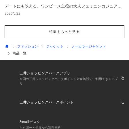
デートにも映える。ワンピース主役の大人フェミニンカジュアル4
選
2026/5/22
特集をもっと見る
ファッション
ジャケット
ノーカラージャケット
商品一覧
三井ショッピングパークアプリ
全国の三井ショッピングパークポイント対象施設でご利用できるアプ
リ
三井ショッピングパークポイント
&mallデスク
ららぽーと受取なら送料無料