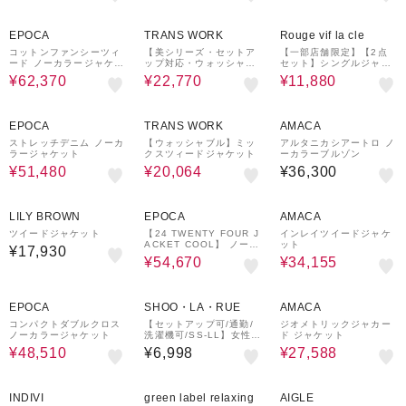
37%OFF
31%OFF
40%OFF
EPOCA
TRANS WORK
Rouge vif la cle
コットンファンシーツィ
【美シリーズ・セットア
【一部店舗限定】【2点
ード ノーカラージャケッ
ップ対応・ウォッシャブ
セット】シングルジャケ
ト
ル】バックサテンジョー
ット×キャミワンピSET
¥62,370
¥22,770
¥11,880
ゼットジャケット
28%OFF
52%OFF
EPOCA
TRANS WORK
AMACA
ストレッチデニム ノーカ
【ウォッシャブル】ミッ
アルタニカシアートロ ノ
ラージャケット
クスツィードジャケット
ーカラーブルゾン
¥51,480
¥20,064
¥36,300
¥1,500
29%OFF
31%OFF
クーポン
LILY BROWN
EPOCA
AMACA
ツイードジャケット
【24 TWENTY FOUR J
インレイツイードジャケ
ACKET COOL】 ノーカ
ット
¥17,930
ラージャケット
¥54,670
¥34,155
37%OFF
24%OFF
EPOCA
SHOO・LA・RUE
AMACA
コンパクトダブルクロス
【セットアップ可/通勤/
ジオメトリックジャカー
ノーカラージャケット
洗濯機可/SS-LL】女性ら
ド ジャケット
しく決まる カラーレスジ
¥48,510
¥6,998
¥27,588
ャケット
52%OFF
50%OFF
55%OFF
INDIVI
green label relaxing
AIGLE