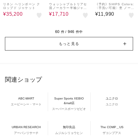
UREN
リネン ヘリンボーン ク
ウォッシャブルトリアセ
《予約》SHIPS Colors:
ロップド ジャケット
混ノーカラー半袖ジャケ
〈手洗い可能〉杢 ノーカ
ット
ラー オーバー ジャケッ
¥35,200
¥17,710
¥11,990
ト（セットアップ対応可
能）◆
60
946
件 /
件中
もっと見る
関連ショップ
ABC-MART
Super Sports XEBIO
ユニクロ
&mall店
エービーシー・マート
ユニクロ
スーパースポーツゼビオ
URBAN RESEARCH
無印良品
The COMP＿US
アーバンリサーチ
ムジルシリョウヒン
ザコンプアス