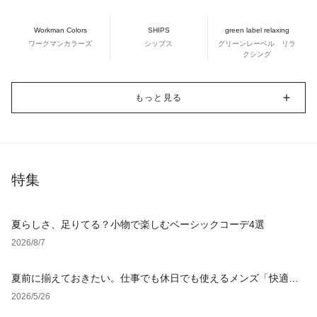
Workman Colors
SHIPS
green label relaxing
ワークマンカラーズ
シップス
グリーンレーベル リラ
クシング
もっと見る
特集
夏らしさ、足りてる？小物で楽しむベーシックコーデ4選
2026/8/7
夏前に揃えておきたい。仕事でも休日でも使えるメンズ「快適ウ
ェア」
2026/5/26