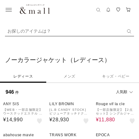
お探しのアイテムは？
ノーカラージャケット（レディース）
レディース
メンズ
キッズ・ベビー
946
人気順
件
¥1,500
40%OFF
クーポン
ANY SIS
LILY BROWN
Rouge vif la cle
【WEB・一部店舗限定】
[L.B CANDY STOCK]
【一部店舗限定】【2点
ウーステッドエステル カ
ビジューアタッチドクラ
セット】シングルジャケ
ラーレスジャケット
シックジャケット
ット×キャミワンピSET
¥14,990
¥28,930
¥11,880
25%OFF
58%OFF
51%OFF
abahouse mavie
TRANS WORK
EPOCA