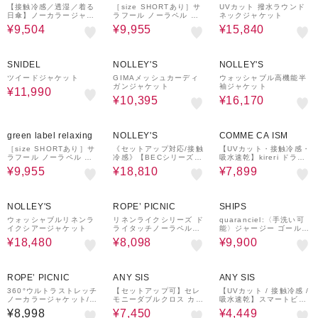
【接触冷感／透湿／着る
［size SHORTあり］サ
UVカット 撥水ラウンド
日傘】ノーカラージャケ
ラフール ノーラペル ジ
ネックジャケット
ット
ャケット ストレッチ 接
¥9,504
¥9,955
¥15,840
触冷感 UVカット
50%OFF
¥1,500
55%OFF
¥1,000
30%OFF
¥1,000
クーポン
クーポン
クーポン
SNIDEL
NOLLEY'S
NOLLEY'S
ツイードジャケット
GIMAメッシュカーディ
ウォッシャブル高機能半
ガンジャケット
袖ジャケット
¥11,990
¥10,395
¥16,170
50%OFF
10%OFF
¥1,000
50%OFF
¥1,000
クーポン
クーポン
green label relaxing
NOLLEY'S
COMME CA ISM
［size SHORTあり］サ
《セットアップ対応/接触
【UVカット・接触冷感・
ラフール ノーラペル ジ
冷感》【BECシリーズ】
吸水速乾】kireri ドライ
ャケット ストレッチ 接
ハイスペックトロVネッ
ヴィンテージ 着流しジャ
¥9,955
¥18,810
¥7,899
触冷感 UVカット
クジャケット
ケット （セットアップ対
応）
20%OFF
¥1,000
10%OFF
40%OFF
クーポン
NOLLEY'S
ROPE’ PICNIC
SHIPS
ウォッシャブルリネンラ
リネンライクシリーズ ド
quaranciel:〈手洗い可
イクシアージャケット
ライタッチノーラペルジ
能〉ジャージー ゴールド
ャケット/UVカット・接
ボタン クルーネック ジ
¥18,480
¥8,098
¥9,900
触冷感・防シワ
ャケット
50%OFF
50%OFF
ROPE’ PICNIC
ANY SIS
ANY SIS
360°ウルトラストレッチ
【セットアップ可】セレ
【UVカット / 接触冷感 /
ノーカラージャケット/U
モニーダブルクロス カラ
吸水速乾】スマートビュ
Vカット・花粉ガード・
ーレスジャケット
ーティストレッチ ノーカ
¥8,998
¥7,450
¥4,449
入卒式・セットアップ対
ラージャケット