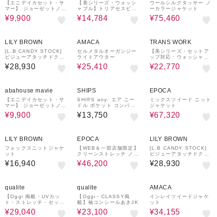
【エニデイカセット・サ
【美シリーズ・ウォッシ
ウールシルクタッサー ノ
マー】 ジョーゼットノー
ャブル】トリアセスビン
ーカラージャケット
カラージャケット
ダイアゴナルジャケット
¥9,900
¥14,784
¥75,460
¥1,500
23%OFF
31%OFF
クーポン
LILY BROWN
AMACA
TRANS WORK
[L.B CANDY STOCK]
セルメタルオーガンジー
【美シリーズ・セットア
ビジューアタッチドクラ
ライトアウター
ップ対応・ウォッシャブ
シックジャケット
ル】バックサテンジョー
¥28,930
¥25,410
¥22,770
ゼットジャケット
25%OFF
28%OFF
abahouse mavie
SHIPS
EPOCA
【エニデイカセット・サ
SHIPS any: エア ニー
ミックスツイード ニット
マー】 ジョーゼットノー
ドル ポケット コンパク
ジャケット
カラージャケット
ト ノーカラー ジャケッ
¥9,900
¥13,750
¥67,320
ト
¥1,500
40%OFF
¥1,500
クーポン
クーポン
LILY BROWN
EPOCA
LILY BROWN
フォックスニットジャケ
【WEB＆一部店舗限定】
[L.B CANDY STOCK]
ット
クリーンストレッチ ノー
ビジューアタッチドクラ
カラージャケット
シックジャケット
¥16,940
¥46,200
¥28,930
20%OFF
40%OFF
31%OFF
qualite
qualite
AMACA
【Oggi 掲載・UVカッ
【Oggi・CLASSY掲
インレイツイードジャケ
ト・ストレッチ・セット
載】袖コンシールあきJK
ット
アップ対応】ドライカル
¥29,040
¥23,100
¥34,155
ゼノーカラ