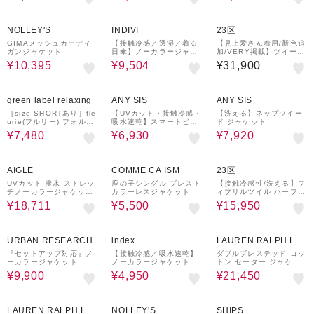
応
55%OFF
¥1,000
52%OFF
クーポン
NOLLEY'S
INDIVI
23区
GIMAメッシュカーディ
【接触冷感／透湿／着る
【見上愛さん着用/新色追
ガンジャケット
日傘】ノーカラージャケ
加/VERY掲載】ツイード
ット
ニット ジャケット
¥10,395
¥9,504
¥31,900
50%OFF
30%OFF
20%OFF
green label relaxing
ANY SIS
ANY SIS
［size SHORTあり］fle
【UVカット・接触冷感・
【洗える】ネップツイー
urie(フルリー) フォルム
吸水速乾】スマートビュ
ド ジャケット
ジャケット 2
ーティストレッチ ペプラ
¥7,480
¥6,930
¥7,920
ムショート ジャケット
37%OFF
50%OFF
¥1,000
50%OFF
クーポン
AIGLE
COMME CA ISM
23区
UVカット 撥水 ストレッ
鹿の子シングル ブレスト
【接触冷感性/洗える】フ
チノーカラージャケット
カラーレスジャケット
ィブリルツイル ハーフス
RP
リーブ ジャケット
¥18,711
¥5,500
¥15,950
50%OFF
40%OFF
50%OFF
URBAN RESEARCH
index
LAUREN RALPH LA
UREN
『セットアップ対応』ノ
【接触冷感／吸水速乾】
ダブルブレステッド コッ
ーカラージャケット
ノーカラージャケット／
トン セーター ジャケッ
セットアップ対応可《洗
ト
¥9,900
¥4,950
¥21,450
える／防シワ／ストレッ
チ》
50%OFF
30%OFF
¥1,000
クーポン
LAUREN RALPH LA
NOLLEY'S
SHIPS