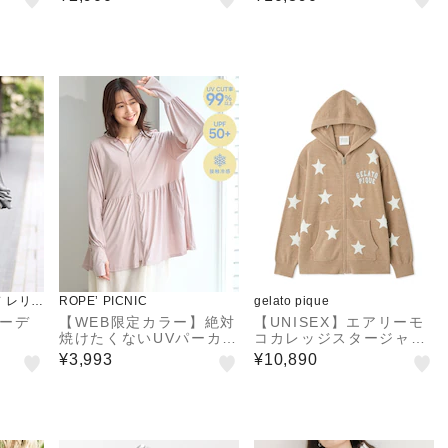
 レリュ
ROPE’ PICNIC
gelato pique
フーデ
【WEB限定カラー】絶対
【UNISEX】エアリーモ
焼けたくないUVパーカ
コカレッジスタージャガ
ー/UVカット・接触冷感
ードパーカ
¥3,993
¥10,890