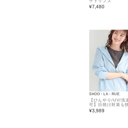
ケトップス
¥7,480
SHOO・LA・RUE
【ひんやり/UV/洗
可】日焼け対策も
指穴つき ジップパ
¥3,989