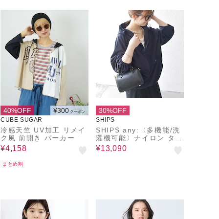
40%OFF
¥300
30%OFF
クーポン
CUBE SUGAR
SHIPS
冷感天竺 UV加工 リメイ
SHIPS any:〈多機能/洗
ク風 前開き パーカー
濯機可能〉ナイロン タス
ラン アノラック パーカ
¥4,158
¥13,090
ー
まとめ割