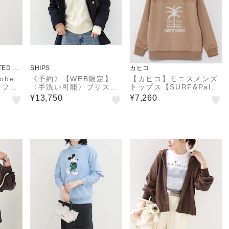
TED AR
SHIPS
カヒコ
obe
《予約》【WEB限定】
【カヒコ】モニスメンズ
L】フー
〈手洗い可能〉ブリスタ
トップス【SURF&Palm
UVカ
ー ジャカード 裾 ドロス
s】
¥13,750
¥7,260
ォッシ
ト パーカ