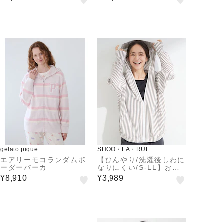
gelato pique
SHOO・LA・RUE
エアリーモコランダムボ
【ひんやり/洗濯後しわに
ーダーパーカ
なりにくい/S-LL】お顔
も手の甲もしっかりカバ
¥8,910
¥3,989
ー 日よけ・指穴付きUV
パーカ