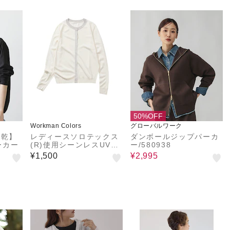
50%OFF
Workman Colors
グローバルワーク
速乾】
レディースソロテックス
ダンボールジップパーカ
ーカー
(R)使用シーンレスUVカ
ー/580938
ットカーデガン
¥1,500
¥2,995