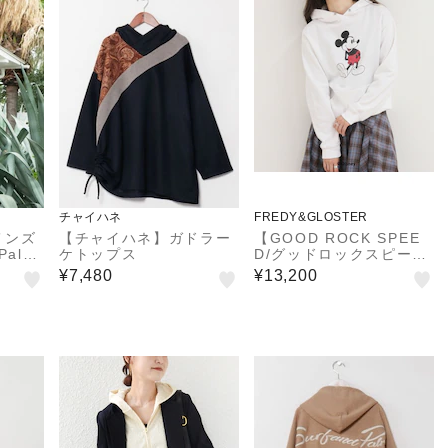
チャイハネ
FREDY&GLOSTER
メンズ
【チャイハネ】ガドラー
【GOOD ROCK SPEE
alm
ケトップス
D/グッドロックスピー
ド】MICKEYフードパー
¥7,480
¥13,200
カー