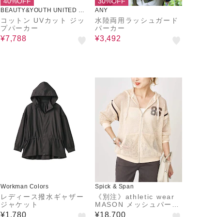
40%OFF
30%OFF
BEAUTY&YOUTH UNITED AR
ANY
ROWS
コットン UVカット ジッ
水陸両用ラッシュガード
プパーカー
パーカー
¥7,788
¥3,492
Workman Colors
Spick & Span
レディース撥水ギャザー
《別注》athletic wear
ジャケット
MASON メッシュパーカ
ー*
¥1,780
¥18,700