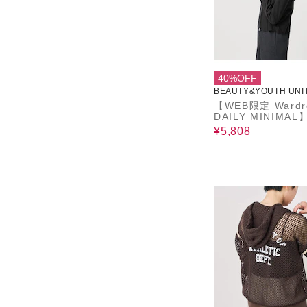
40%OFF
BEAUTY&YOUTH UNI
ROWS
【WEB限定 Wardr
DAILY MINIMA
ドジップパーカー 
¥5,808
ット 接触冷感 ウ
ャブル