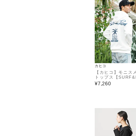
カヒコ
【カヒコ】モニス
トップス【SURF&P
s】
¥7,260