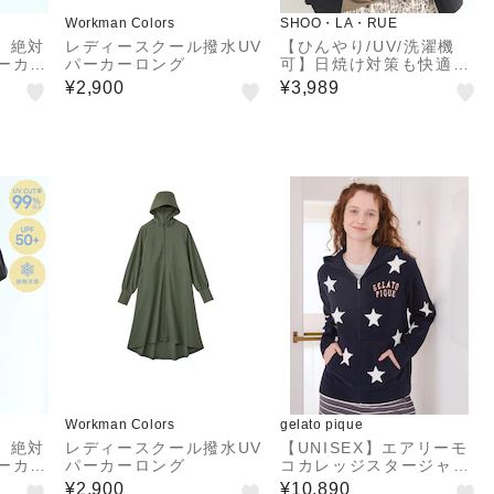
Workman Colors
SHOO・LA・RUE
】絶対
レディースクール撥水UV
【ひんやり/UV/洗濯機
ーカ
パーカーロング
可】日焼け対策も快適に
触冷感
指穴つき ジップパーカー
¥2,900
¥3,989
Workman Colors
gelato pique
】絶対
レディースクール撥水UV
【UNISEX】エアリーモ
ーカ
パーカーロング
コカレッジスタージャガ
触冷感
ードパーカ
¥2,900
¥10,890