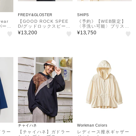
FREDY&GLOSTER
SHIPS
ear
【GOOD ROCK SPEE
《予約》【WEB限定】
パーカ
D/グッドロックスピー
〈手洗い可能〉ブリスタ
ド】MICKEYフードパー
ー ジャカード 裾 ドロス
¥13,200
¥13,750
カー
ト パーカ
チャイハネ
Workman Colors
ドラー
【チャイハネ】ガドラー
レディース撥水ギャザー