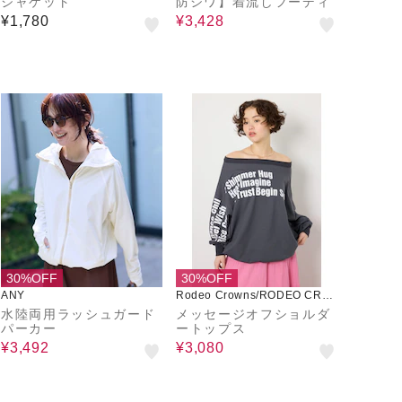
ジャケット
防シワ】着流しフーディ
¥1,780
¥3,428
30%OFF
30%OFF
ANY
Rodeo Crowns/RODEO CRO
WNS WIDE BOWL
水陸両用ラッシュガード
メッセージオフショルダ
パーカー
ートップス
¥3,492
¥3,080