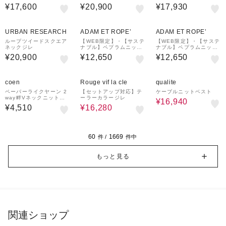
¥17,600
¥20,900
¥17,930
URBAN RESEARCH
ADAM ET ROPE’
ADAM ET ROPE’
ループツイードスクエア
【WEB限定】・【サステ
【WEB限定】・【サステ
ネックジレ
ナブル】ペプラムニット
ナブル】ペプラムニット
ジレ
ジレ
¥20,900
¥12,650
¥12,650
20%OFF
30%OFF
coen
Rouge vif la cle
qualite
ペーパーライクヤーン 2
【セットアップ対応】テ
ケーブルニットベスト
way畔Vネックニットベ
ーラーカラージレ
¥16,940
スト
¥4,510
¥16,280
60
1669
件 /
件中
もっと見る
関連ショップ