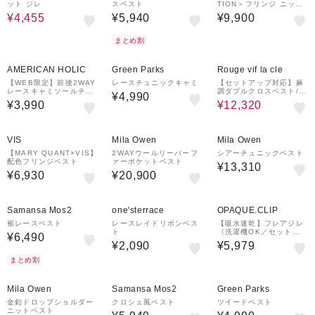
ット ジレ
スベスト
TION＞フリンジ ニット
キャミソール
¥4,455
¥5,940
¥9,900
まとめ割
30%OFF
AMERICAN HOLIC
Green Parks
Rouge vif la cle
【WEB限定】前後2WAY
レースチュニックキャミ
【セットアップ対応】麻
レースキャミソールチュ
調ダブルクロスベスト/ジ
¥4,990
ニック
レ
¥3,990
¥12,320
¥1,000
¥1,000
クーポン
クーポン
VIS
Mila Owen
Mila Owen
【MARY QUANT×VIS】
2WAYウールリーバーフ
シアーチュニックベスト
配色フリンジベスト
ァーポケットベスト
¥13,310
¥6,930
¥20,900
¥1,000
クーポン
Samansa Mos2
one'sterrace
OPAQUE.CLIP
裾レースベスト
レースレイドリボンベス
【吸水速乾】フレアジレ
ト
《洗濯機OK／セットア
¥6,490
ップ対応可》
¥2,090
¥5,979
まとめ割
¥1,000
¥1,000
クーポン
クーポン
Mila Owen
Samansa Mos2
Green Parks
金釦ドロップショルダー
クロシェ風ベスト
ツイードベスト
ニットベスト