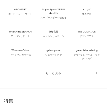
ABC-MART
Super Sports XEBIO
ユニクロ
&mall店
エービーシー・マート
ユニクロ
スーパースポーツゼビオ
URBAN RESEARCH
無印良品
The COMP＿US
アーバンリサーチ
ムジルシリョウヒン
ザコンプアス
Workman Colors
gelato pique
green label relaxing
ワークマンカラーズ
ジェラートピケ
グリーンレーベル リラ
クシング
もっと見る
特集