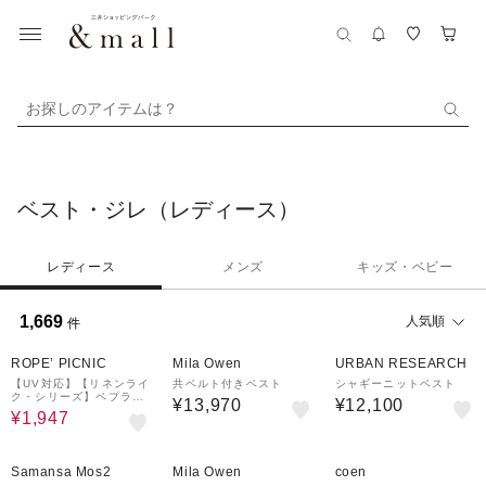
お探しのアイテムは？
ベスト・ジレ（レディース）
レディース
メンズ
キッズ・ベビー
1,669
人気順
件
70%OFF
¥1,000
クーポン
ROPE’ PICNIC
Mila Owen
URBAN RESEARCH
【UV対応】【リネンライ
共ベルト付きベスト
シャギーニットベスト
ク・シリーズ】ペプラム
¥13,970
¥12,100
ジレベスト/通勤・セット
¥1,947
アップ対応
¥1,000
¥1,000
クーポン
クーポン
Samansa Mos2
Mila Owen
coen