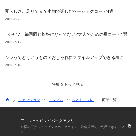
夏らしさ、足りてる？小物で楽しむベーシックコーデ4選
2026/8/7
Tシャツ、毎回同じ格好になってない?大人のための夏コーデ4選
2026/7/17
ジレってどういうもの？おしゃれにスタイルアップできる着こな
し術
2026/7/10
特集をもっと見る
ファッション
トップス
ベスト・ジレ
商品一覧
三井ショッピングパークアプリ
全国の三井ショッピングパークポイント対象施設でご利用できるアプ
リ