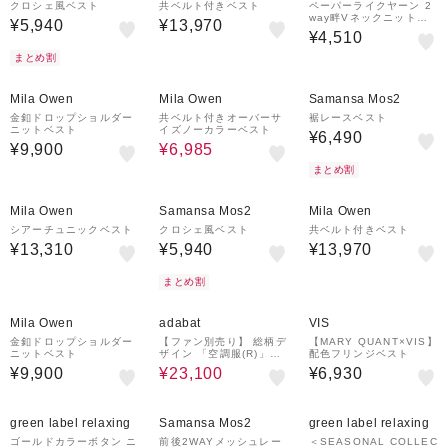
クロシェ風ベスト
共ベルト付きベスト
ペーパーライクヤーン 2
way畔Vネックニットベ
¥5,940
¥13,970
スト
¥4,510
まとめ割
¥1,000
50%OFF
¥1,000
¥1,000
クーポン
クーポン
クーポン
Mila Owen
Mila Owen
Samansa Mos2
金釦ドロップショルダー
共ベルト付きオーバーサ
裾レースベスト
ニットベスト
イズノーカラーベスト
¥6,490
¥9,900
¥6,985
まとめ割
¥1,000
¥1,000
¥1,000
クーポン
クーポン
クーポン
Mila Owen
Samansa Mos2
Mila Owen
シアーチュニックベスト
クロシェ風ベスト
共ベルト付きベスト
¥13,310
¥5,940
¥13,970
まとめ割
¥1,000
30%OFF
クーポン
Mila Owen
adabat
VIS
金釦ドロップショルダー
【ファン別売り】 総柄デ
【MARY QUANT×VIS】
ニットベスト
ザイン 「空調服(R)」ベ
配色フリンジベスト
スト
¥9,900
¥23,100
¥6,930
50%OFF
¥1,000
クーポン
green label relaxing
Samansa Mos2
green label relaxing
ゴールドカラーボタン ニ
前後2WAYメッシュレー
＜SEASONAL COLLEC