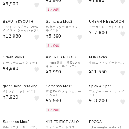
¥5,940
¥4,990
¥9,900
まとめ割
¥1,000
クーポン
BEAUTY&YOUTH UN
Samansa Mos2
URBAN RESEARCH
ITED ARROWS
コットン ペプラム 2WA
綿麻パウダーガーゼフリ
アーガイルニットベスト
Y ベスト ウォッシャブル
ルベスト
¥17,600
¥12,980
¥5,390
まとめ割
¥1,000
クーポン
Green Parks
AMERICAN HOLIC
Mila Owen
レースチュニックキャミ
【WEB限定】前後2WAY
金釦ニットツイードベス
キャミソールチュニック
ト
¥4,990
【UVカット・イージーケ
¥3,990
¥11,550
ア】
¥1,000
クーポン
green label relaxing
Samansa Mos2
Spick & Span
Vネック ニット ベスト
前後2WAYメッシュレー
フェザーヤーンニットベ
スベスト
スト
¥7,920
¥5,940
¥13,200
まとめ割
¥1,000
29%OFF
クーポン
Samansa Mos2
417 EDIFICE / SLOB
EPOCA
E IENA
綿麻パウダーガーゼフリ
フォルムニットベスト
【La maglia estate】