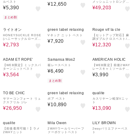
ルベスト
メッシュニットロングジ
¥12,650
レ
¥5,390
¥49,203
まとめ割
44%OFF
30%OFF
ライトオン
green label relaxing
Rouge vif la cle
HONEYSUCKLE ROSE
Vネック ニット ベスト
【セットアップ対応】麻
(ハニーサックルローズ)
調ダブルクロスベスト/ジ
¥7,920
２ＷＡＹリボンキャミソ
レ
¥2,793
¥12,320
ール
70%OFF
¥1,000
クーポン
ADAM ET ROPE’
Samansa Mos2
AMERICAN HOLIC
【WEB限定】ミックスパ
裾レースベスト
【WEB限定】前後2WAY
ターンニットベスト
レースキャミソールチュ
¥6,490
ニック
¥3,564
¥3,990
まとめ割
30%OFF
30%OFF
TO BE CHIC
green label relaxing
qualite
サマーコンフォート リュ
ボア ベスト
カスリヤーン畦深Vニッ
クスフリル ジレ
ト
¥10,890
¥26,950
¥13,090
¥1,000
¥1,500
クーポン
クーポン
qualite
Mila Owen
LILY BROWN
【前後着用可能！】ラメ
2WAYウールリーバーフ
2wayバリエファーベス
2WAYニット
ァーポケットベスト
ト