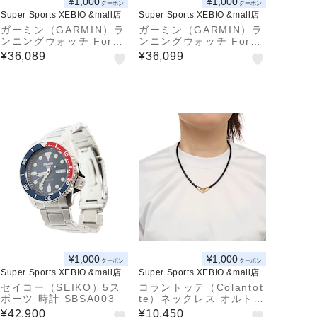
¥1,000
¥1,000
クーポン
クーポン
Super Sports XEBIO &mall店
Super Sports XEBIO &mall店
ガーミン（GARMIN）ラ
ガーミン（GARMIN）ラ
ンニングウォッチ Forer
ンニングウォッチ Forer
unner 70 010-04307-3
unner 70 010-04307-3
¥36,089
¥36,099
1 White
0 Black
¥1,000
¥1,000
クーポン
クーポン
Super Sports XEBIO &mall店
Super Sports XEBIO &mall店
セイコー（SEIKO）5ス
コラントッテ（Colantot
ポーツ 時計 SBSA003
te）ネックレス オルト A
BARA52 (ブラック×ゴー
¥42,900
¥10,450