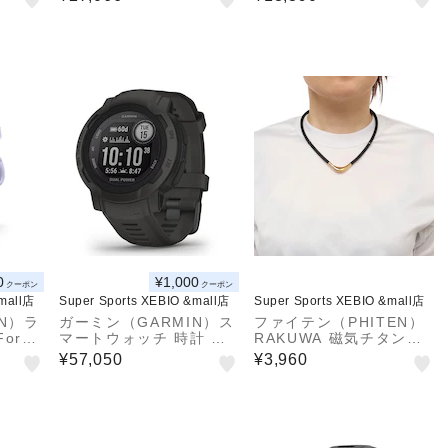
登山 防
ィブ 5 vivoactive5 フィ
センモデル 043-81001-
ラック
ットネスGPSウォッチ 0
098
10-02862-41
0
¥1,000
クーポン
クーポン
&mall店
Super Sports XEBIO &mall店
Super Sports XEBIO &mall店
N）ラ
ガーミン（GARMIN）ス
ファイテン（PHITEN）
orer
マートウォッチ 時計 イ
RAKUWA 磁気チタンネ
307-3
ンスティンクト2 Instinc
ックレス S-2 45cm BK/
¥57,050
¥3,960
t 2 DUAL POWER グラ
GD45 0221TG861052
ファイト 010-02627-40