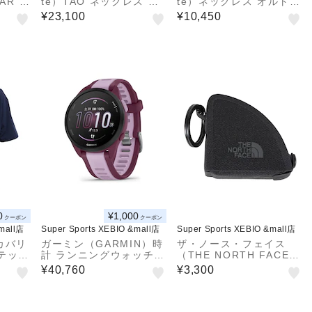
AR W
te）TAO ネックレス ス
te）ネックレス オルト A
トーム
リム ARAN mini ABAR
BARA37 (ブラック×シル
¥23,100
¥10,450
20
O07
バー) ALT 磁気ネックレ
ス
0
¥1,000
クーポン
クーポン
&mall店
Super Sports XEBIO &mall店
Super Sports XEBIO &mall店
カバリ
ガーミン（GARMIN）時
ザ・ノース・フェイス
テック
計 ランニングウォッチ
（THE NORTH FACE）
バー半
フォーランナー165 For
小銭入れ ランブルコイン
¥40,760
¥3,300
-AQ-
erunner 165 Music 音
ウォレット 黒 NN32510
器 遠
楽再生対応 010-02863-
K コインケース 財布
93