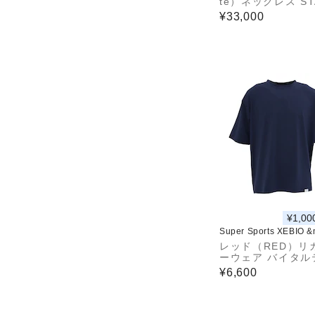
te）ネックレス ST
ARS MODEL ス
¥33,000
トルーパー DAABA
¥1,00
Super Sports XEBIO 
レッド（RED）リ
ーウェア バイタル
スリープ プルオー
¥6,600
袖 紺 Mサイズ VW
21B-M 一般医療機
赤外線