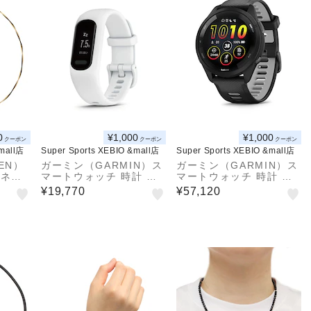
0
¥1,000
¥1,000
クーポン
クーポン
クーポン
&mall店
Super Sports XEBIO &mall店
Super Sports XEBIO &mall店
EN）
ガーミン（GARMIN）ス
ガーミン（GARMIN）ス
ルネー
マートウォッチ 時計 ヴ
マートウォッチ 時計 フ
0226
ィヴォスマート5 vivosm
ォーランナー265 Forer
¥19,770
¥57,120
art 5 White S/M 010-0
unner 265 Black 010-0
2645-61
2810-40