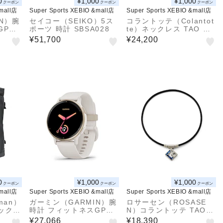
0
¥1,000
¥1,000
クーポン
クーポン
クーポン
&mall店
Super Sports XEBIO &mall店
Super Sports XEBIO &mall店
N）腕
セイコー（SEIKO）5ス
コラントッテ（Colantot
GPS
ポーツ 時計 SBSA028
te）ネックレス TAO AU
アクテ
RA プレミアムゴールド
¥51,700
¥24,200
5 010
ABAPH 52. 磁気ネック
レス
0
¥1,000
¥1,000
クーポン
クーポン
クーポン
&mall店
Super Sports XEBIO &mall店
Super Sports XEBIO &mall店
man）
ガーミン（GARMIN）腕
ロサーセン（ROSASE
ック 3
時計 フィットネスGPS
N）コラントッテ TAOネ
ッグ
ウォッチ ヴィヴォアクテ
ックレス AURA ロサー
¥27,066
¥18,390