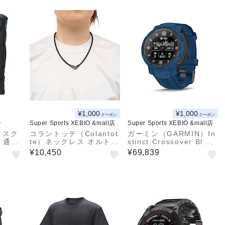
¥1,000
¥1,000
クーポン
クーポン
ー
Super Sports XEBIO &mall店
Super Sports XEBIO &mall店
】スク
コラントッテ（Colantot
ガーミン（GARMIN）In
 通販
te）ネックレス オルト A
stinct Crossover Bl 01
ックパ
BARA53 (ブラック) 磁
0-02730-42
¥10,450
¥69,839
スポー
気ネックレス
33l