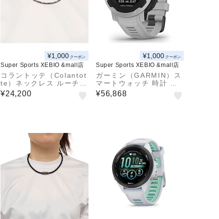
¥1,000
¥1,000
クーポン
クーポン
Super Sports XEBIO &mall店
Super Sports XEBIO &mall店
コラントッテ（Colantot
ガーミン（GARMIN）ス
te）ネックレス ルーチェ
マートウォッチ 時計 イ
アルファ ABARH01M ブ
ンスティンクト2 Instinc
¥24,200
¥56,868
ラック 磁気ネックレス
t 2 DUAL POWER グレ
ー 010-02627-41