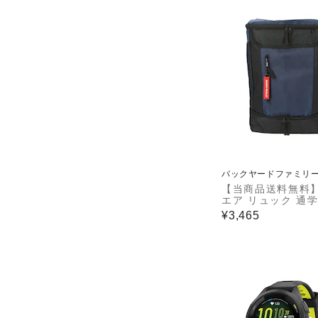
バックヤードファミリ
【当商品送料無料
エア リュック 通学
リュックサック バ
¥3,465
ック デイパック 
ツリュック 約 35l 
大容量 高校生