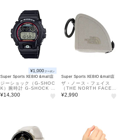
¥1,000
クーポン
Super Sports XEBIO &mall店
Super Sports XEBIO &mall店
ジーショック（G-SHOC
ザ・ノース・フェイス
K）腕時計 G‐SHOCK D
（THE NORTH FACE）
W-6900RL-1JF
小銭入れ ランブルコイン
¥14,300
¥2,990
ウォレット カーキ NN32
510 FR コインケース 財
布