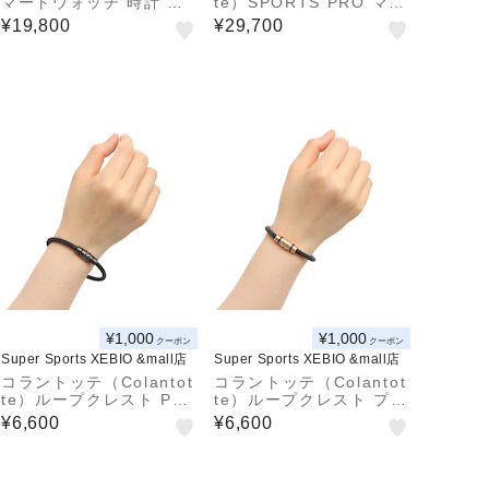
マートウォッチ 時計 ヴ
te）SPORTS PRO マグ
ィヴォスマート5 vivosm
チタンネックレス SG16
¥19,800
¥29,700
art 5 Black L 010-026
0 DBAAC26
45-64
¥1,000
¥1,000
クーポン
クーポン
Super Sports XEBIO &mall店
Super Sports XEBIO &mall店
コラントッテ（Colantot
コラントッテ（Colantot
te）ループクレスト PBK
te）ループクレスト プレ
ABAEF53 磁気ブレスレ
ミアムゴールド ABAEF5
¥6,600
¥6,600
ット
2 ゴールド 磁気ブレスレ
ット