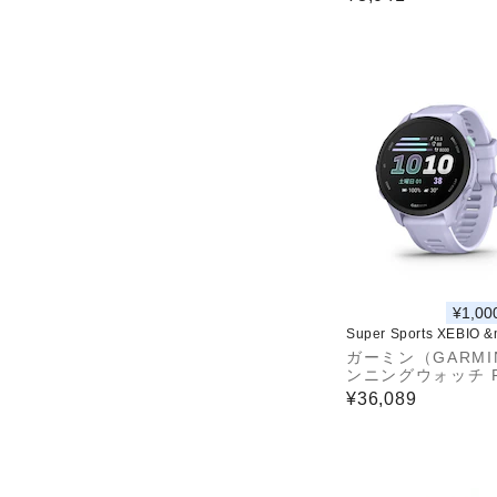
通勤 通学 大容量 
水 撥水 ヘザーブ
2000037785
¥1,00
Super Sports XEBIO 
ガーミン（GARMI
ンニングウォッチ F
unner 70 010-04
¥36,089
3 Lavender