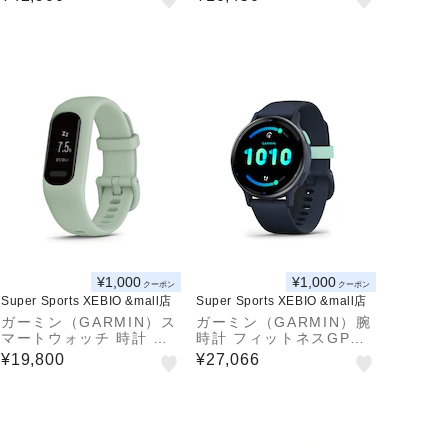
ルド) 磁気ネックレス
¥1,000
¥1,000
クーポン
クーポン
Super Sports XEBIO &mall店
Super Sports XEBIO &mall店
ガーミン（GARMIN）ス
ガーミン（GARMIN）腕
マートウォッチ 時計 ヴ
時計 フィットネスGPS
ィヴォスマート5 vivosm
ウォッチ ヴィヴォアクテ
¥19,800
¥27,066
art 5 Mint S/M 010-02
ィブ 5 vivoactive5 010
645-62
-02862-42