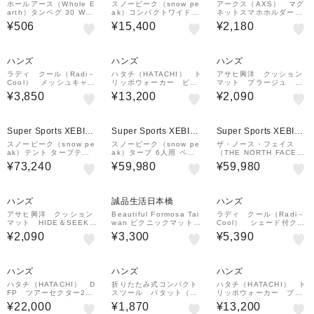
&mall店
&mall店
ホールアース（Whole E
スノーピーク（snow pe
アークス（AXS） マグ
arth）タンペグ 30 WE2
ak）コンパクトワイドマ
ネットスマホホルダー
1DZ92
ット TM-089
曲面貼付けタイプ ブラ
¥506
¥15,400
¥2,180
ック
ハンズ
ハンズ
ハンズ
ラディ クール（Radi－
ハタチ（HATACHI） ト
アサヒ興洋 クッション
Cool） メッシュキャッ
リッポウォーカー ピン
マット プラージュ 2
プ 2131486 オフホワ
ク
畳用
¥3,850
¥13,200
¥2,090
イト
Super Sports XEBIO
Super Sports XEBIO
Super Sports XEBIO
&mall店
&mall店
&mall店
スノーピーク（snow pe
スノーピーク（snow pe
ザ・ノース・フェイス
ak）テント タープテン
ak）タープ 6人用 ペグ
（THE NORTH FACE）
ト TAKIBIタープオクタ
ハンマー キャンプ用品 H
タープテント ヘキサター
¥73,240
¥59,980
¥59,980
TP-430
Dタープ シールド ・レク
プ テント スタープ NV2
タ M Pro セット TP-84
2000 TI
1S
ハンズ
誠品生活日本橋
ハンズ
アサヒ興洋 クッション
Beautiful Formosa Tai
ラディ クール（Radi－
マット HIDE＆SEEK
wan ピクニックマット/
Cool） シェード付クロ
2畳用
Green
ッシェ 2131488 オフ
¥2,090
¥3,300
¥5,390
ホワイト
ハンズ
ハンズ
ハンズ
ハタチ（HATACHI） D
折りたたみ式コンパクト
ハタチ（HATACHI） ト
FP ツアーセクター2
スツール パタット（PA
リッポウォーカー ブル
S WH1181-27WR ブ
TATTO） 180 グレー
ー
¥22,000
¥1,870
¥13,200
ルー
ジュ