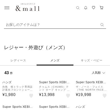
お探しのアイテムは？
レジャー・外遊び（メンズ）
レディース
メンズ
キッズ・ベビー
43
人気順
件
ハンズ
Super Sports XEBIO
Super Sports XEBIO
&mall店
&mall店
向島 軽トラック専用設
チャムス（CHUMS）テ
ザ・ノース・フェイス
計遮光フロントシェー
ント タープ キャンプ ク
（THE NORTH FACE）
ド MB－002
イックアップテント ブー
タープ テント キャンプ
¥1,980
¥13,998
¥19,998
ビーサンシェード CH62-
ネブラタープ2 NV2232
1792-B044 アウトドア
6 NT
レジャー
Super Sports XEBIO
Super Sports XEBIO
ハンズ