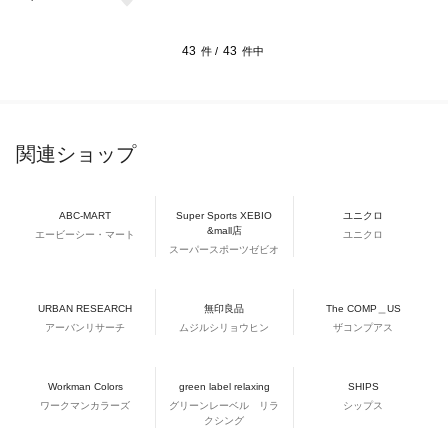
43
43
件 /
件中
関連ショップ
ABC-MART
Super Sports XEBIO
ユニクロ
&mall店
エービーシー・マート
ユニクロ
スーパースポーツゼビオ
URBAN RESEARCH
無印良品
The COMP＿US
アーバンリサーチ
ムジルシリョウヒン
ザコンプアス
Workman Colors
green label relaxing
SHIPS
ワークマンカラーズ
グリーンレーベル リラ
シップス
クシング