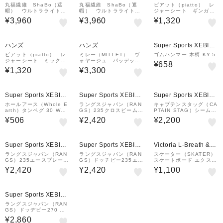
丸福繊維 ShaBo（遮
丸福繊維 ShaBo（遮
ピアット（piatto） レ
帽） ウルトラライトキ
帽） ウルトラライトキ
ジャーシート ギンガム
ャップ 756 ブラック
ャップ 755 ベージュ
チェック A560RD レ
¥3,960
¥3,960
¥1,320
ッド
ハンズ
ハンズ
Super Sports XEBIO
&mall店
ピアット（piatto） レ
ミレー（MILLET） ヴ
ゴムハンマー 木柄 KY-5
ジャーシート ミックス
ォヤージュ パッデッ
¥658
チェック A561GR グ
ド ポーチ MIS0660
¥1,320
¥3,300
リーン
N0194 ネイビー
Super Sports XEBIO
Super Sports XEBIO
Super Sports XEBIO
&mall店
&mall店
&mall店
ホールアース（Whole E
ラングスジャパン（RAN
キャプテンスタッグ（CA
arth）タンペグ 30 WE2
GS）235クロスビーム 1
PTAIN STAG）シームレ
1DZ92
5ドッチピー フライング
ステープ M-8380 防水加
¥506
¥2,420
¥2,200
ディスク
工用テープ 補修 メンテ
ナンス
Super Sports XEBIO
Super Sports XEBIO
Victoria L-Breath &m
&mall店
&mall店
all店
ラングスジャパン（RAN
ラングスジャパン（RAN
スケーター（SKATER）
GS）235エースプレー 1
GS）ドッチピー235エン
スケートボード エクスト
5ドッチピー フライング
ジェルマジック
リームスポーツ スケート
¥2,420
¥2,420
¥1,100
ディスク
ボードツール SKSBT01
Super Sports XEBIO
&mall店
ラングスジャパン（RAN
GS）ドッヂビー270 ポ
ップテック dodgebee2
¥2,860
70