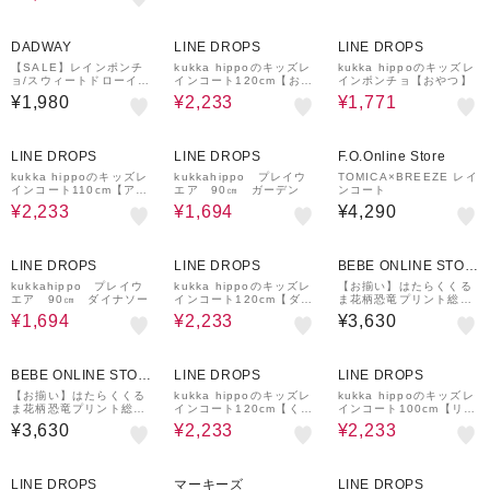
30%OFF
30%OFF
DADWAY
LINE DROPS
LINE DROPS
【SALE】レインポンチ
kukka hippoのキッズレ
kukka hippoのキッズレ
ョ/スウィートドローイン
インコート120cm【おさ
インポンチョ【おやつ】
グ
かな】
¥1,980
¥2,233
¥1,771
30%OFF
30%OFF
LINE DROPS
LINE DROPS
F.O.Online Store
kukka hippoのキッズレ
kukkahippo プレイウ
TOMICA×BREEZE レイ
インコート110cm【アニ
エア 90㎝ ガーデン
ンコート
マル】
¥2,233
¥1,694
¥4,290
30%OFF
30%OFF
LINE DROPS
LINE DROPS
BEBE ONLINE STOR
E
kukkahippo プレイウ
kukka hippoのキッズレ
【お揃い】はたらくくる
エア 90㎝ ダイナソー
インコート120cm【ダイ
ま花柄恐竜プリント総柄
ナソー】
手提げ袋付きレインコー
¥1,694
¥2,233
¥3,630
ト(95~135cm)
30%OFF
30%OFF
BEBE ONLINE STOR
LINE DROPS
LINE DROPS
E
【お揃い】はたらくくる
kukka hippoのキッズレ
kukka hippoのキッズレ
ま花柄恐竜プリント総柄
インコート120cm【くだ
インコート100cm【リン
手提げ袋付きレインコー
もの】
ゴ】
¥3,630
¥2,233
¥2,233
ト(95~135cm)
30%OFF
30%OFF
LINE DROPS
マーキーズ
LINE DROPS