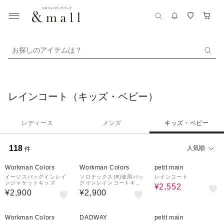
お探しのアイテムは？
レインコート（キッズ・ベビー）
レディース
メンズ
キッズ・ベビー
118
人気順
件
20%OFF
Workman Colors
Workman Colors
petit main
イージスバッグインレイ
ソロテックス(R)使用バッ
レインコート
ンジャケットキッズ
グインレインコートキッ
¥2,552
ズ
¥2,900
¥2,900
50%OFF
Workman Colors
DADWAY
petit main