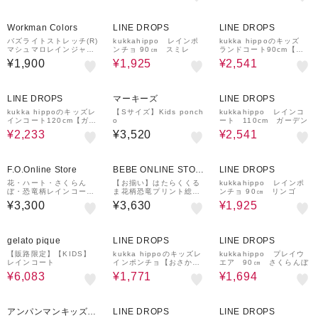
30%OFF
30%OFF
Workman Colors
LINE DROPS
LINE DROPS
バズライトストレッチ(R)
kukkahippo レインポ
kukka hippoのキッズ
マシュマロレインジャケ
ンチョ 90㎝ スミレ
ランドコート90cm【も
ットキッズ
りのおさんぽ】
¥1,900
¥1,925
¥2,541
30%OFF
30%OFF
LINE DROPS
マーキーズ
LINE DROPS
kukka hippoのキッズレ
【Sサイズ】Kids ponch
kukkahippo レインコ
インコート120cm【ガー
o
ート 110cm ガーデン
デン】
¥2,233
¥3,520
¥2,541
30%OFF
F.O.Online Store
BEBE ONLINE STOR
LINE DROPS
E
花・ハート・さくらん
【お揃い】はたらくくる
kukkahippo レインポ
ぼ・恐竜柄レインコート
ま花柄恐竜プリント総柄
ンチョ 90㎝ リンゴ
撥水
手提げ袋付きレインコー
¥3,300
¥3,630
¥1,925
ト(95~135cm)
30%OFF
¥1,000
30%OFF
30%OFF
クーポン
gelato pique
LINE DROPS
LINE DROPS
【販路限定】【KIDS】
kukka hippoのキッズレ
kukkahippo プレイウ
レインコート
インポンチョ【おさか
エア 90㎝ さくらんぼ
な】
¥6,083
¥1,771
¥1,694
30%OFF
30%OFF
アンパンマンキッズコ
LINE DROPS
LINE DROPS