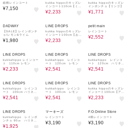
レクション
総柄レインコート
kukka hippoのキッズレ
kukka hippoのキッズレ
インコート110cm【くだ
インポンチョ【リンゴ】
¥7,150
もの】
¥2,233
¥1,771
30%OFF
20%OFF
DADWAY
LINE DROPS
petit main
【SALE】レインポンチ
kukka hippoのキッズレ
レインコート
ョ/レモン&ライム
インコート100cm【おや
¥2,552
つ】
¥1,980
¥2,233
30%OFF
30%OFF
30%OFF
LINE DROPS
LINE DROPS
LINE DROPS
kukkahippo レインコー
kukkahippo レインコ
kukkahippo レインコ
ト 110cm レモン
ート 120cm レモン
ート 120cm ハリネズ
ミ
¥2,233
¥2,541
¥2,541
30%OFF
30%OFF
30%OFF
LINE DROPS
LINE DROPS
LINE DROPS
kukkahippo レインコ
kukkahippo レインコ
kukka hippoのキッズレ
ート 100cm ハリネズ
ート 100cm レモン
インコート100cm【アニ
ミ
マル】
¥2,541
¥2,541
¥2,233
30%OFF
LINE DROPS
マーキーズ
F.O.Online Store
kukkahippo レインポ
レインコート
4柄レインコート
ンチョ 90㎝ ハリネズ
¥3,190
¥3,190
ミ
¥1,925