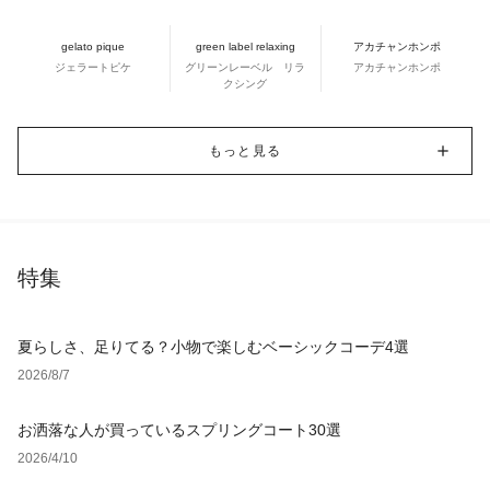
gelato pique
green label relaxing
アカチャンホンポ
ジェラートピケ
グリーンレーベル リラ
アカチャンホンポ
クシング
もっと見る
特集
夏らしさ、足りてる？小物で楽しむベーシックコーデ4選
2026/8/7
お洒落な人が買っているスプリングコート30選
2026/4/10