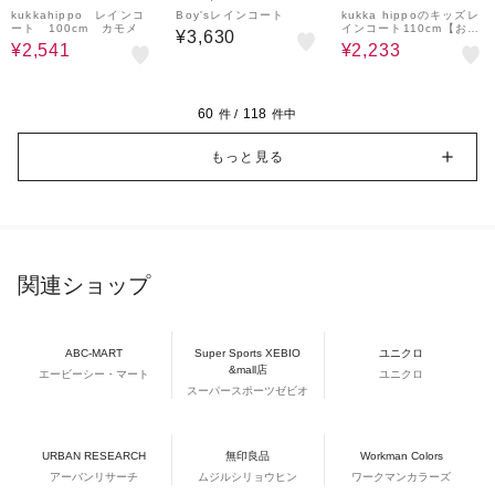
kukkahippo レインコ
Boy'sレインコート
kukka hippoのキッズレ
ート 100cm カモメ
インコート110cm【おや
¥3,630
つ】
¥2,541
¥2,233
60
118
件 /
件中
もっと見る
関連ショップ
ABC-MART
Super Sports XEBIO
ユニクロ
&mall店
エービーシー・マート
ユニクロ
スーパースポーツゼビオ
URBAN RESEARCH
無印良品
Workman Colors
アーバンリサーチ
ムジルシリョウヒン
ワークマンカラーズ