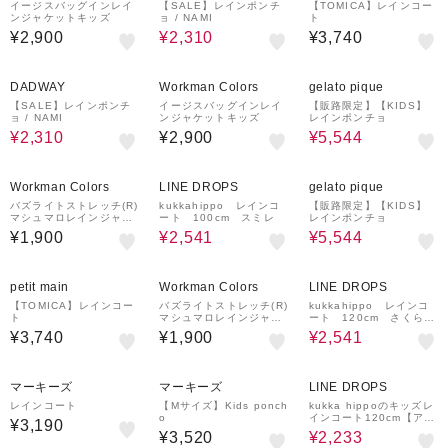
イージスバッグインレイ
【SALE】レインポンチ
【TOMICA】レインコー
ンジャケットキッズ
ョ / NAMI
ト
¥2,900
¥2,310
¥3,740
50%OFF
30%OFF
¥1,000
クーポン
DADWAY
Workman Colors
gelato pique
【SALE】レインポンチ
イージスバッグインレイ
【販路限定】【KIDS】
ョ / NAMI
ンジャケットキッズ
レインポンチョ
¥2,310
¥2,900
¥5,544
30%OFF
30%OFF
¥1,000
クーポン
Workman Colors
LINE DROPS
gelato pique
バズライトストレッチ(R)
kukkahippo レインコ
【販路限定】【KIDS】
マシュマロレインジャケ
ート 100cm スミレ
レインポンチョ
ットキッズ
¥1,900
¥2,541
¥5,544
30%OFF
petit main
Workman Colors
LINE DROPS
【TOMICA】レインコー
バズライトストレッチ(R)
kukkahippo レインコ
ト
マシュマロレインジャケ
ート 120cm さくらん
ットキッズ
ぼ
¥3,740
¥1,900
¥2,541
30%OFF
マーキーズ
マーキーズ
LINE DROPS
レインコート
【Mサイズ】Kids ponch
kukka hippoのキッズレ
o
インコート120cm【アニ
¥3,190
マル】
¥3,520
¥2,233