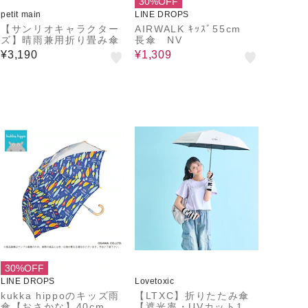
30%OFF
petit main
LINE DROPS
【サンリオキャラクター
AIRWALK ｷｯｽﾞ55cm
ズ】晴雨兼用折り畳み傘
長傘 NV
¥3,190
¥1,309
30%OFF
LINE DROPS
Lovetoxic
kukka hippoのキッズ雨
【LTXC】折りたたみ傘
傘【おさかな】40cm
【遮光率・UVカット10