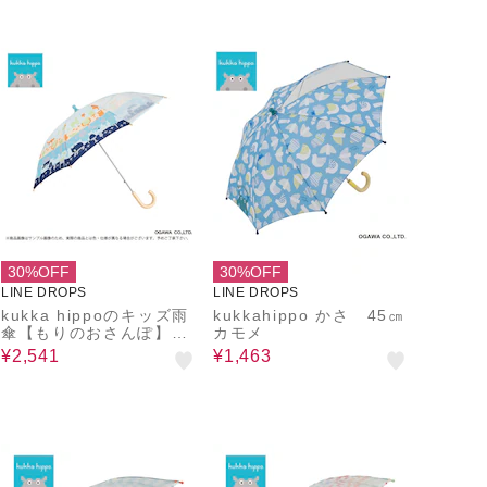
30%OFF
30%OFF
LINE DROPS
LINE DROPS
kukka hippoのキッズ雨
kukkahippo かさ 45㎝
傘【もりのおさんぽ】40
カモメ
cm
¥2,541
¥1,463