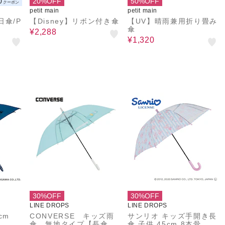
0
20%OFF
50%OFF
クーポン
petit main
petit main
日傘/P
【Disney】リボン付き傘
【UV】晴雨兼用折り畳み
傘
¥2,288
¥1,320
30%OFF
30%OFF
LINE DROPS
LINE DROPS
58cm
CONVERSE キッズ雨
サンリオ キッズ手開き長
傘 無地タイプ【長傘
傘 子供 45cm 8本骨 ぼ