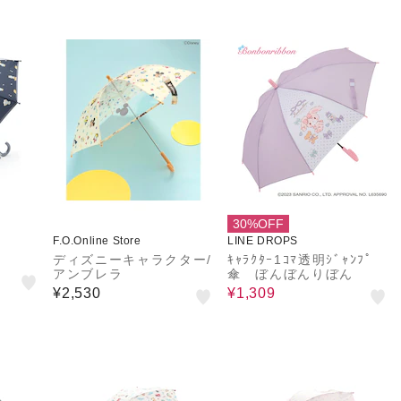
30%OFF
F.O.Online Store
LINE DROPS
ディズニーキャラクター/
ｷｬﾗｸﾀｰ1ｺﾏ透明ｼﾞｬﾝﾌﾟ
アンブレラ
傘 ぼんぼんりぼん
¥2,530
¥1,309