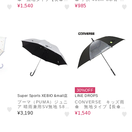
55cm】ミント
んぼんりぼん 安全手開き
¥1,540
¥985
透明窓付き お名前ネーム
付き 15614
30%OFF
Super Sports XEBIO &mall店
LINE DROPS
プーマ（PUMA）ジュニ
CONVERSE キッズ雨
ア 晴雨兼用SV無地 58c
傘 無地タイプ【長傘
m ジャンプ傘 PBP75JP
55cm】ブラック
¥3,190
¥1,540
58 SV