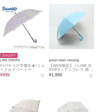
30%OFF
LINE DROPS
green label relaxing
ｷｬﾗｸﾀｰ1ｺﾏ手開き傘/ミュ
【WEB限定】＜LINE D
ークルドリーミー
ROPS＞アンブレラ 晴雨
兼用 / キッズ
¥985
¥1,980