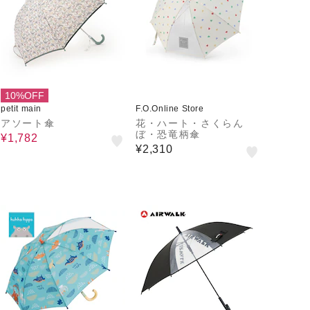
10%OFF
petit main
F.O.Online Store
アソート傘
花・ハート・さくらん
ぼ・恐竜柄傘
¥1,782
¥2,310