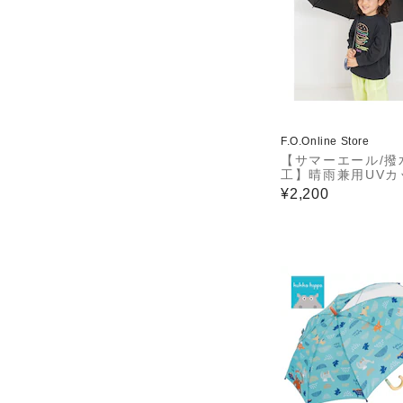
F.O.Online Store
【サマーエール/撥
工】晴雨兼用UVカ
ンブレラ 遮光 UVカット
¥2,200
撥水