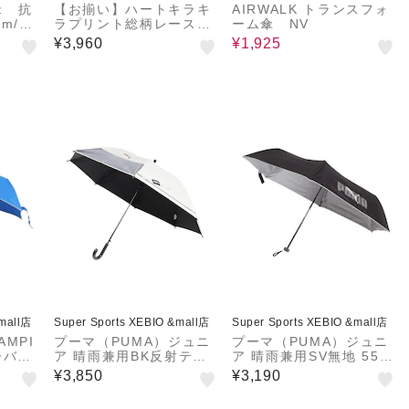
ズ傘 抗
【お揃い】ハートキラキ
AIRWALK トランスフォ
m/ミ
ラプリント総柄レース手
ーム傘 NV
提げ袋付きレインコート
¥3,960
¥1,925
(95~135cm)
&mall店
Super Sports XEBIO &mall店
Super Sports XEBIO &mall店
MPI
プーマ（PUMA）ジュニ
プーマ（PUMA）ジュニ
ーバー
ア 晴雨兼用BK反射テー
ア 晴雨兼用SV無地 55c
畳みミニ
プ 55cm ジャンプ傘 窓
m 折畳みミニ傘 PBS75
¥3,850
¥3,190
L
付き PBP80JP55 IV
MN55 BK