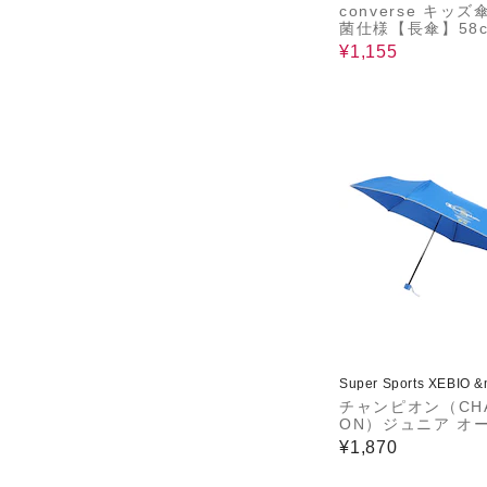
converse キッ
菌仕様【長傘】58c
ント
¥1,155
Super Sports XEBIO 
チャンピオン（CHA
ON）ジュニア オ
ロック 55cm 折
¥1,870
傘 CHS67MN55 B