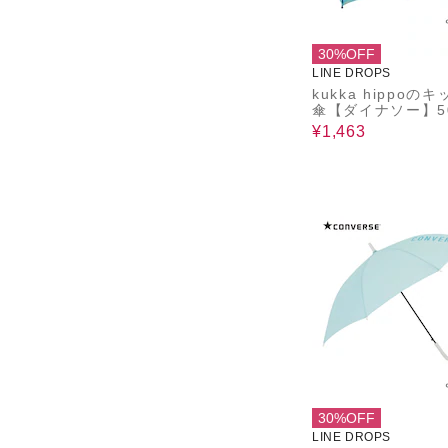
30%OFF
LINE DROPS
kukka hippoの
傘【ダイナソー】5
¥1,463
30%OFF
LINE DROPS