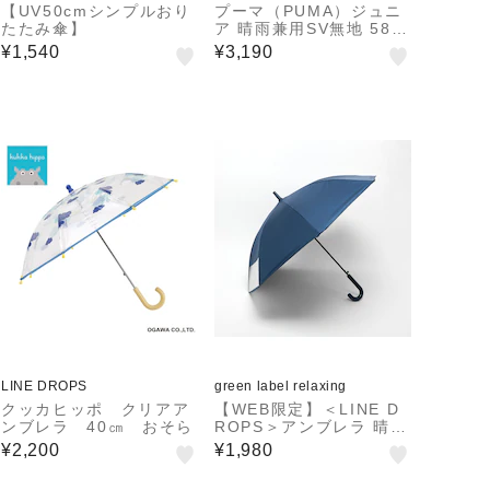
【UV50cmシンプルおり
プーマ（PUMA）ジュニ
たたみ傘】
ア 晴雨兼用SV無地 58c
m ジャンプ傘 PBP75JP
¥1,540
¥3,190
58 BK
LINE DROPS
green label relaxing
クッカヒッポ クリアア
【WEB限定】＜LINE D
ンブレラ 40㎝ おそら
ROPS＞アンブレラ 晴雨
兼用 / キッズ
¥2,200
¥1,980