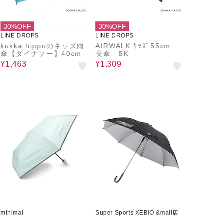
30%OFF
30%OFF
LINE DROPS
LINE DROPS
kukka hippoのキッズ雨
AIRWALK ｷｯｽﾞ55cm
傘【ダイナソー】40cm
長傘 BK
¥1,463
¥1,309
minimal
Super Sports XEBIO &mall店