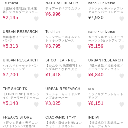
Te chichi
NATURAL BEAUTY B
nano・universe
ASIC
【接触冷感/遮熱/吸水速
ティアードペプラムジレ
リネンタッチバックフレ
乾】ショルダータックド
アスキッパーワンピース
¥6,996
ルマンTシャツ
¥2,145
¥7,920
30%OFF
50%OFF
30%OFF
¥1,000
クーポン
URBAN RESEARCH
Te chichi
nano・universe
機能素材イージーワイド
シャンブレーボイルテン
カーブシルエットイージ
パンツ
トマキシワンピース
ーパンツ(セットアップ
可)
¥5,313
¥3,795
¥5,159
30%OFF
43%OFF
20%OFF
URBAN RESEARCH
SHOO・LA・RUE
URBAN RESEARCH
ハイスペジャケットパン
【ひんやり/洗濯機可】シ
『吸水速乾／接触冷感／
ツセットアップ
ンプルにこなれて見せる
イージーケア』クイック
お袖ギャザードルマンT
ドライ ドロストショート
¥7,700
¥1,418
¥4,840
シャツ
スリーブTシャツ
48%OFF
50%OFF
20%OFF
THE SHOP TK
URBAN RESEARCH
ur's
【LINO FINE】リネンラ
ワッシャーカットドルマ
ミラノリブニットセット
イク テーラードジャケッ
ンプルオーバー
アップ
ト 吸水速乾/イージーケ
¥5,148
¥3,025
¥6,151
ア/UVカット/洗濯機OK
50%OFF
72%OFF
37%OFF
FREAK'S STORE
CIAOPANIC TYPY
INDIVI
＜汗ジミ防止＞天竺コン
【冷房・日焼け対策/ロン
【清涼感◎】和紙混ニッ
パクトTシャツ/遮熱/UV
グセラー】リネンレーヨ
トカーディガン