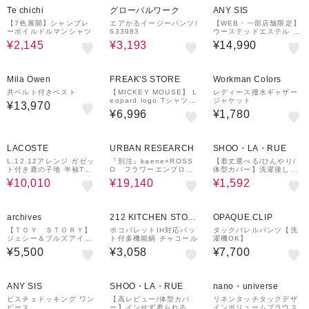
Te chichi
グローバルワーク
ANY SIS
【7色展開】シャンブレ
エアかるイージーパンツ/
【WEB・一部店舗限定】
ーボイルドルマンシャツ
633983
ウーステッドエステル カ
ラーレスジャケット
¥2,145
¥3,193
¥14,990
¥1,000
クーポン
Mila Owen
FREAK'S STORE
Workman Colors
共ベルト付きベスト
【MICKEY MOUSE】 L
レディース撥水ギャザー
eopard logo Tシャツ/
ジャケット
¥13,970
ミッキーマウス
¥6,996
¥1,780
30%OFF
40%OFF
36%OFF
LACOSTE
URBAN RESEARCH
SHOO・LA・RUE
L.12.12アレンジ ガゼッ
『別注』kaene×ROSS
【着丈選べる/ひんやり/
ト付き鹿の子地 半袖Tシ
O フラワーエンブロイ
体型カバー】洗濯後しわ
ャツ
ダリードレス
になりにくい さらっとド
¥10,010
¥19,140
¥1,592
ルマントップス
archives
212 KITCHEN STOR
OPAQUE.CLIP
E
【ＴＯＹ ＳＴＯＲＹ】
ポコパレットIH対応バッ
タックバレルパンツ【洗
ジェシー＆ブルズアイ／
ト付多機能鍋 チャコール
濯機OK】
プリントＴチャコール
¥5,500
¥3,058
¥7,700
32%OFF
¥1,000
クーポン
ANY SIS
SHOO・LA・RUE
nano・universe
ビスチェドッキング ワン
【高レビュー/体型カバ
リネンタッチタックデザ
ピース
ー】インせず着られる ス
インボリュームブラウス