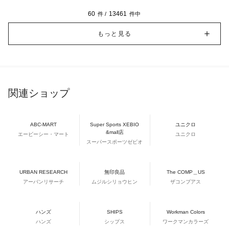
60
13461
件 /
件中
もっと見る
関連ショップ
ABC-MART
Super Sports XEBIO
ユニクロ
&mall店
エービーシー・マート
ユニクロ
スーパースポーツゼビオ
URBAN RESEARCH
無印良品
The COMP＿US
アーバンリサーチ
ムジルシリョウヒン
ザコンプアス
ハンズ
SHIPS
Workman Colors
ハンズ
シップス
ワークマンカラーズ