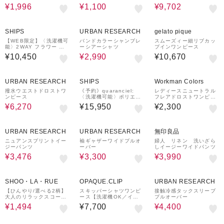
カット
ンバンドカラーシャツ
¥1,996
¥1,100
¥9,702
39%OFF
¥1,000
クーポン
SHIPS
URBAN RESEARCH
gelato pique
【WEB限定】〈洗濯機可
バンドカラーシャンブレ
スムーズィー細リブカッ
能〉2WAY フラワー ジ
ーシアーシャツ
プインワンピース
ャカード ハーフ ジップ
¥10,450
¥2,990
¥10,670
プルオーバー
40%OFF
URBAN RESEARCH
SHIPS
Workman Colors
撥水ウエストドロストワ
《予約》quaranciel:
レディースニュートラル
ンピース
〈洗濯機可能〉ポリエス
フレアドロストワンピー
テル ベロア ドロストコ
ス
¥6,270
¥15,950
¥2,300
ンビ ワンピース
60%OFF
50%OFF
20%OFF
URBAN RESEARCH
URBAN RESEARCH
無印良品
ニュアンスプリントイー
袖ギャザーワイドプルオ
婦人 リネン 洗いざら
ジーパンツ
ーバー
しイージーワイドパンツ
¥3,476
¥3,300
¥3,990
50%OFF
20%OFF
SHOO・LA・RUE
OPAQUE.CLIP
URBAN RESEARCH
【ひんやり/選べる2柄】
スキッパーシャツワンピ
接触冷感タックスリーブ
大人のリラックスコーデ
ース【洗濯機OK／イー
プルオーバー
に プリント柄パンツ
ジーアイロン】
¥1,494
¥7,700
¥4,400
50%OFF
36%OFF
¥500
クーポン