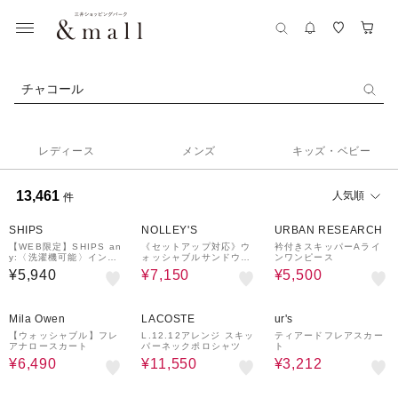
チャコール
レディース
メンズ
キッズ・ベビー
13,461
人気順
件
50%OFF
50%OFF
SHIPS
NOLLEY'S
URBAN RESEARCH
【WEB限定】SHIPS an
《セットアップ対応》ウ
衿付きスキッパーAライ
y:〈洗濯機可能〉インレ
ォッシャブルサンドウォ
ンワンピース
イ ハーフスリーブ ショ
ッシュアシメブラウス
¥5,940
¥7,150
¥5,500
ートTEE
50%OFF
¥1,000
30%OFF
55%OFF
クーポン
Mila Owen
LACOSTE
ur's
【ウォッシャブル】フレ
L.12.12アレンジ スキッ
ティアードフレアスカー
アナロースカート
パーネックポロシャツ
ト
¥6,490
¥11,550
¥3,212
50%OFF
50%OFF
¥1,000
クーポン