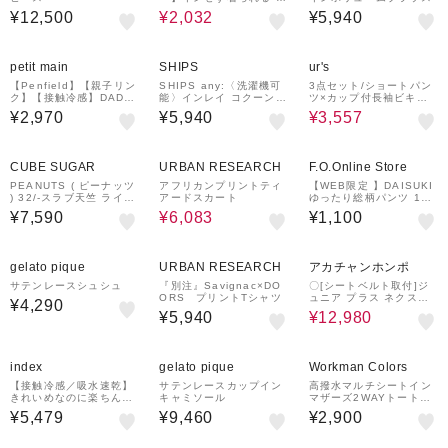
キッパー裾リボンブラウ
¥12,500
¥2,032
¥5,940
ス
40%OFF
petit main
SHIPS
ur's
【Penfield】【親子リン
SHIPS any:〈洗濯機可
3点セット/ショートパン
ク】【接触冷感】DADア
能〉インレイ コクーン
ツ×カップ付長袖ビキニ/
ソートベア半袖Tシャツ
ショートスリーブ プルオ
水着
¥2,970
¥5,940
¥3,557
ーバー
¥300
30%OFF
クーポン
CUBE SUGAR
URBAN RESEARCH
F.O.Online Store
PEANUTS ( ピーナッツ
アフリカンプリントティ
【WEB限定 】DAISUKI
) 32/-スラブ天竺 ライン
アードスカート
ゆったり総柄パンツ 10
入り 7分袖 プルオーバー
分丈
¥7,590
¥6,083
¥1,100
Tシャツ
5%OFF
gelato pique
URBAN RESEARCH
アカチャンホンポ
サテンレースシュシュ
『別注』Savignac×DO
〇[シートベルト取付]ジ
ORS プリントTシャツ
ュニア プラス ネクスト
¥4,290
メッシュ チャコールグレ
¥5,940
¥12,980
ー 2023年モデル ジュニ
アシート
¥1,000
クーポン
index
gelato pique
Workman Colors
【接触冷感／吸水速乾】
サテンレースカップイン
高撥水マルチシートイン
きれいめなのに楽ちんガ
キャミソール
マザーズ2WAYトートバ
ウチョパンツ《イージー
ッグ
¥5,479
¥9,460
¥2,900
アイロン／防シワ／洗濯
機OK》