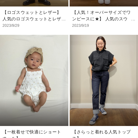
6M/60cm
ヘアアクセ：私物
【ロゴスウェットとレザー】
【人気！オーバーサイズでワ
人気のロゴスウェットとレザ
ンピースに★】 人気のスウ
ーパンツを合わせて、 シン
ェットトップスをオーバーサ
2023/9/29
2023/9/19
プルなのに差がつくコーデに
イズでワンピースとして着ま
★
した♡ オーバーサイズで着
ても襟元は開きすぎません。
【スタッフ着用サイズ】
リンクコーデにオススメで
トップス：XL
す！
インナー：XXS
ボトムス：XXS
【スタッフ着用サイズ】
トップス：XL
【一枚着せで快適にショート
【さらっと着れる人気トップ