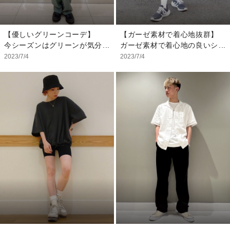
シャツ：S
ボトムス：0
【優しいグリーンコーデ】
【ガーゼ素材で着心地抜群】
今シーズンはグリーンが気分
ガーゼ素材で着心地の良いシ
♪ オチ感とカラーがキレイな
ャツと、ショートパンツのセ
2023/7/4
2023/7/4
ストレートパンツ。 映える
ットアップで爽やかリラック
グリーンを含む3カラーで新
スコーデにしました。 ガー
登場です。 柔らかくしっと
ゼ生地は柔らかく、汗も吸っ
りした生地感とワンタック入
てくれるので夏の時期におす
ったストレートライン。 ト
すめです。 セットアップに
ップス次第でオンオフ問わず
しても、それぞれ違うアイテ
スタイリングを楽しめます。
ムと合わせてもおしゃれな着
リネン混のノースリーブを合
こなしになりますよ。
わせ、爽やかな初夏の装い
を。
【モデル着用サイズ】
シャツ：L/140cm
【スタッフ着用サイズ】
Tシャツ：L/140cm
ノースリーブニット:XS
ショートパンツ：M/130cm
インナー：XXS
ボトムス：00