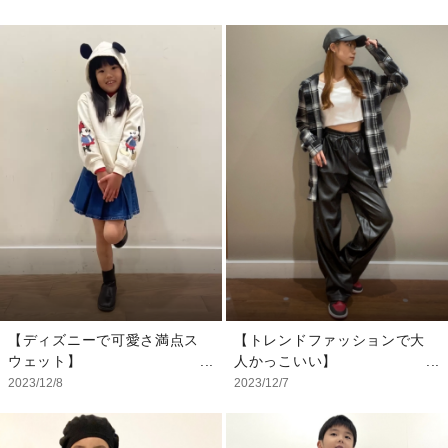
ーオール！ 男の子用として
新作のキッズボア付きパファ
出ていますがもちろん
ジャケットアウターです。
UNISEXで着用OK◎ 合わせ
内側にボアがついているの
たいのは今はこんなかわいい
で、中は薄着でもいいくらい
新作スウェット！ 優しいカ
で動きやすいです。 フード
ラーとお袖のフリルが女の子
も取り外し可能です。 キル
らしい！ 大きめよりジャス
ティングタイプで耐水性で
トサイズがおすすめです♡
す。 風よけガードも内側に
付いていて、前はファースト
【モデル着用サイズ】
とホックタイプです。 男女
トップス：3YRS/100cm
問わず着れます。 インナー
オーバーオール：
は新作のナンバーＴシャツで
3YRS/100cm
す。 シルエットもゆっくり
その他：私物
してます。 パンツはスゥェ
ット素材で履きやすいパンツ
です。 ジョガータイプで
【ディズニーで可愛さ満点ス
【トレンドファッションで大
す。
ウェット】
人かっこいい】
左右にミッキーとミニーがつ
トレンドアイテムがGAPに
2023/12/8
2023/12/7
【モデル着用サイズ】
いたお着替えもお出かけも楽
も登場！！ クールでかっこ
アウター：XXL/160cm
しいアイテムです。 お子様
いいファッションにぴったり
トップス：XL/150cm
の好きな要素が満載◎ やわ
のボトムスです。 メンズの