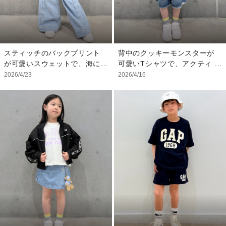
スティッチのバックプリント
背中のクッキーモンスターが
が可愛いスウェットで、海に
可愛いTシャツで、アクティ
ドライブコーディネート！
ブに遊べるコーディネートは
2026/4/23
2026/4/16
ヴィンテージブラックのこな
いかがでしょうか？ 暖かく
れ感が堪らないスウェット
なってきたので、キャンプ
は、バックプリントにスティ
や、公園にお出掛けも増えて
ッチが！海へのドライブにピ
きたこの季節にピッタリ！
ッタリですよね！ 柔らかな
何枚あってもいいTシャツ
薄手の裏起毛で、肌寒い春に
は、背中にクッキーモンスタ
もオススメなアイテムです。
ーが！よーくみると全て表情
着丈は長めでゆったりサイズ
がちがうんです！ 今回は大
でした！ ボトムスには、波
きめサイズで着てみました。
に見えちゃう？波々ステッチ
中に着たボーダーのタンクト
が可愛いワイドデニムを合わ
ップがチラッと見えてコーデ
せて。デザイン性が高いボト
ィネートのポイントに！ そ
ムスは、シンプルなコーディ
んなトップスに合わせるの
ネートのポイントになりま
は、使い勝手抜群なデニムシ