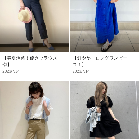
のプリーツスカートと合わせ
て、落ち着いたコーディネー
トにしてみました。 サイド
にスリットが入っているの
で、レギンスを合わせていま
す。 黒のメッシュベルトで
全体の印象にアクセントをつ
けるのがオススメです。
【春夏活躍！優秀ブラウス
【鮮やか！ロングワンピー
【スタッフ着用サイズ】
◎】
ス！】
シャツ：XS
程よい透け感の白ブラウス、
ブルーが目を惹くワンピース
2023/7/14
2023/7/14
タンクトップ：XS
邪魔にならないボリュームの
★ あえてオーバーサイズに
スカート：XS
袖とインでもアウトでも着ら
してロングで着てみました！
レギンス：XS
れる着丈で 春はインナーと
黒Tを合わせてカジュアルに
ベルト：S
して、夏は前を開けて羽織り
しましたが白Tやタンクトッ
として沢山活躍してくれま
プを合わせれば一気に夏コー
す！ カジュアルアイテムの
デになります！
チノパンも少し上品な装いに
◎ デイリーにもストレスな
【モデル着用サイズ】
く着ていただけます！
Tシャツ：XS/110cm
ワンピース：XXL/160cm