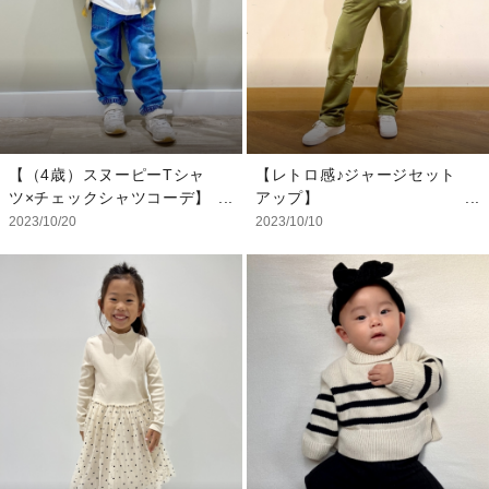
【モデル着用サイズ】
【スタッフ着用サイズ】
★7ヶ月(小さめちゃんで
シャツ：XL
す)★
スカート：XS
ボディシャツ：3-6/60cm
タイツ：0-12M
ヘアアクセ：私物
【（4歳）スヌーピーTシャ
【レトロ感♪ジャージセット
ツ×チェックシャツコーデ】
アップ】
スヌーピーのTシャツのおす
カラーリングやワッペン、横
2023/10/20
2023/10/10
すめコーデです！ スヌーピ
のラインの感じも少しレトロ
ーのTシャツは古着感のある
さを 感じられてこちらの商
Tシャツなので、それだけで
品も女子ウケとてもいいで
オシャレになります。 ネル
す！ パンツのシルエットも
シャツは薄くて軽いので、ア
細いので小柄の女性も着用で
ウター購入前の羽織におすす
き、 メンズの方もルーズに
めです！
着こなしても今時だと思いま
す！ クルーネック多い方是
【モデル着用サイズ】
非ジップ付き試してみてくだ
シャツ：4YRS/105cm
さい♪
Tシャツ：4YRS/105cm