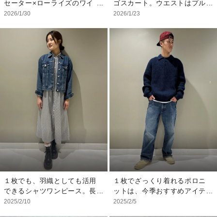
セーター×ローライズのワイ
ゴスカート。ウエストはプル
物
に、ドライブで大きな公園
ドパンツのcoordinate★ セ
オン仕様なので楽々Style
2026/1/30
2026/1/23
や、果物狩りも楽しく過ごせ
ーターあえてのサイズダウン
up‼︎ もっちり滑らかカーディ
るコーディネートはいかがで
してよりコンパクトにしてボ
ガンを合わせて大人お出かけ
しょうか？ プレゼントにも
トムスのシルエットを強調さ
スタイルにしました。オフィ
オススメです。 店頭にもご
せました おヘソ出しが出来
スカジュアルにもおすさめで
用意していますので是非ご覧
るサイズ感がトレンド◎
す。 【スタッフ着用サイ
ください。 《モデル着用サ
【モデル着用サイズ】 トッ
ズ】 ・カーディガン：Ｓ ・
イズ》 ウィンドブレーカ
プス:120cm ボトムス：
モックネックTシャツ：Ｓ ・
ー 120cm Sサイズ ロゴT
140cm ※小物すべて私物
スカート：Ｓ ・ベルト：XS
シャツ 120cm Sサイズ
・バッグ：ONE SIZE
デニムスコート 120cm S
サイズ その他 私物
１枚でも、羽織としても活用
１枚でざっくり着れるポロニ
できるシャツワンピース。長
ットは、今季おすすめアイテ
さがあるワンピースには、着
ム。ゆったりなルーズデニム
2025/2/10
2025/2/5
丈の短めなジャケットを合わ
と合わすことで、シンプルで