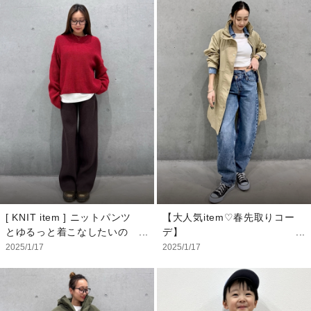
すことで、メリハリあるコー
もトレンドを意識したコーデ
ディネートに。
ィネートに。
【スタッフ着用サイズ】
【スタッフ着用アイテム 】
・ジャケット：M
・トップス：L
・ドレス：S
・ボトムス：32×30
・靴下：S/M
※帽子/靴：私物
※靴：私物
[ KNIT item ] ニットパンツ
【大人気item♡春先取りコー
とゆるっと着こなしたいの
デ】
で、インナーに白Tをあわせ
大人気アイテムを使った春先
2025/1/17
2025/1/17
てポイントに！ 万能なカシ
取りのカジュアルコーデ♪ ト
ミヤニットパンツは、落ち着
レンドのバレルデニムはウエ
きのあるブラウンですこし大
スト部分がクロスになってい
人っぽく。 着心地も肌触り
てとってもお洒落‼︎ 一味違っ