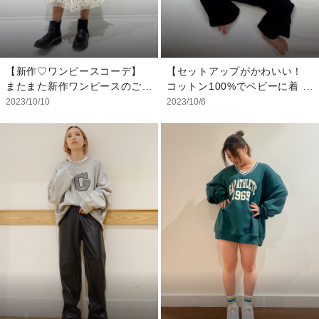
ボトムス：4YRS/105cm
【スタッフ着用サイズ】
トップス：XS
ボトムス：XS
【新作♡ワンピースコーデ】
【セットアップがかわいい！
またまた新作ワンピースのご
コットン100%でベビーに着
紹介です♡ Babyですがしっ
せやすい】
2023/10/10
2023/10/6
かり長さがあるタイプのワン
24/7 スプリットヘムセータ
ピースなので上品にきてもら
ー セットアップ(ベビー)
えます♪ 黒とオフホワイトの
大人と変わらぬデザインでお
2色展開です！
洒落なセットアップ。 コッ
トン100%なのでベビーの肌
【モデル着用サイズ】
には優しいです。 セーター
★身長108cm/体重16kg★
は、裾サイドスリット入り。
ワンピース：5YRS/110cm
背中にボタンがあり、着脱も
しやすいです。 セットアッ
プはもちろん単品でも使いや
すいアイテムです。
【モデル着用サイズ】
セットアップ：3-