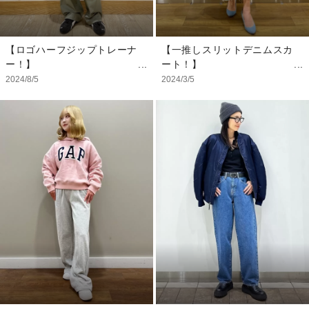
を楽しんでみてはいかがです
か？
【ロゴハーフジップトレーナ
【一推しスリットデニムスカ
【モデル着用サイズ】
ー！】
ート！】
(125cm)
こちらは新作のロゴハーフジ
春におすすめの淡い色のデニ
2024/8/5
2024/3/5
トップス：140cm
ップトレーナーです！ ワン
ムスカートはスリットが入っ
インナー：130cm
サイズ上げてオーバーサイズ
ているので足さばきも良いで
ボトムス：130cm
に着用してもかっこいいで
す。
キャップ：onesize(アダルト
す！
アイテム着用)
【スタッフ着用サイズ】
【スタッフ着用サイズ】
トレーナー：L
シャツ：XS
Ｔシャツ：L
デニムジャケット：S
ボトムス：S
スカート：24