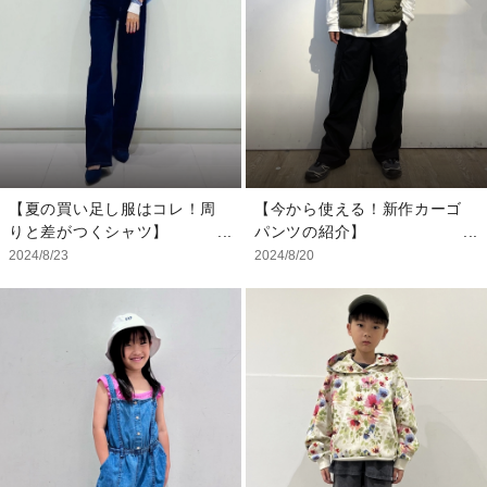
♡ どのアイテムもお出かけ
【スタッフ着用サイズ】
着にはもちろんデイリーにも
・アウターXS
色んなシチュエーションで活
・Tシャツ：XS
躍してくれること間違いなし
・ボトムス：XXS
です♪
※その他 私物
【モデル着用サイズ】
・セーターカーディガン：
95cm
【夏の買い足し服はコレ！周
【今から使える！新作カーゴ
・シャツ：95cm
りと差がつくシャツ】
パンツの紹介】
・オーバーオール：95cm
そろそろ買い物選びも秋を見
ゆったりシルエットで履きた
2024/8/23
2024/8/20
・キャップ：S/M
越したアイテムが気になる
いカーゴパンツはもはや定番
・靴 私物
頃。 そんな時にピッタリな
アイテムですね♪ こちらは生
のが、周りと差がつくストラ
地も柔らかくて軽いので今か
イプシャツ！ 冷房対策とし
ら使っていただけます。
ての羽織りから秋の着映えコ
ーデまで楽しめます！
【スタッフ着用サイズ】
・アウター：L
【スタッフ着用サイズ】
・インナー：M
・シャツ：XXS
・ボトムス：L
・インナー：XS