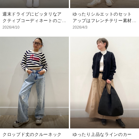
す！たけどが短めなアンクル
ョーツ！ どんなトップス
スタイルですが、ITOちゃん
でも合わせやすく、動きやす
週末ドライブにピッタリなア
ゆったりシルエットのセット
は120cmで少し長めでし
いのでアクティブに遊ぶシー
クティブコーディネートのご
アップはフレンチテリー素材
た。 ちょっとお小遣いを入
ンに大活躍間違いなしです！
紹介です。 カッコ可愛いウ
なので夏も着ることができ
2026/4/10
2026/4/3
れておきたくなる、トートバ
ちょっとお小遣いを入れ
ィンドブレーカーは、肌寒い
お着替え用に持って行くのも
ッグ型のキーホルダーをつけ
ておけるトートバッグ型のキ
春先のマストアイテム！短め
おすすめ！ 移動中の車内で
て、海までドライブにお出掛
ーホルダーは、フェスやお祭
の丈でトレンドも押さえちゃ
も楽に過ごせます♪ □モデル
けしましょう！！ 通学用と
りにも使えそう！ くまさん
いましょう！ インナーはシ
着用サイズ トップス L
しても使い勝手抜群なアイテ
のキーホルダーをお供に、春
ンプルなロゴがコーディネー
/140cm ボトムス L/140cm
ムがたくさん！ 《着用サイ
夏のお出掛けコーディネート
トしやすくてオススメです。
バケットハット L/XL （55-
ズ》 スティッチスウェッ
の完成です！ プレゼントに
ITOちゃんはSサイズを着て
57cm） その他、小物は私物
ト 120cm Sサイズ ワイ
もオススメです。 店頭にも
貰いましたが、袖が少し長め
です
ドデニム 120cm Sサイズ
ご用意していますので是非ご
でした。 デニムのスカー
トートバッグ型キーホルダ
覧くださいね！ 《着用サイ
ト、実はスカートに見えます
ー ONESIZE その他 私物
ズ》 Tシャツ 130cm Mサ
が、パンツなんです！お出掛
イズ タンクトップ
け先や、公園でもアクティブ
120cm Sサイズ デニムシ
に遊べて着回しも抜群！コス
ョーツ 120cm Sサイズ
パ最強アイテムです。 ドラ
トートバッグキーホルダー
イブ中のお供に、ブラナンく
ONESIZE くまさんキーホル
んのキーチャームも忘れず
クロップド丈のクルーネック
ゆったり上品なラインのカー
ダー ONESIZE その他 私
に！ 暖かくなってきた週末