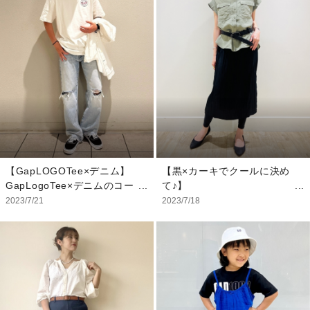
カジュアル感をプラスするこ
とができます★
【スタッフ着用サイズ】
インナー：XS
ワンピース：XXS
【GapLOGOTee×デニム】
【黒×カーキでクールに決め
GapLogoTee×デニムのコー
て♪】
ディネートです！ これから
新作のレーヨン素材のシャツ
2023/7/21
2023/7/18
夏に向けておすすめアイテム
がオススメ！ 肌触りが気持
です。
ち良く、快適に着て頂けま
す。 カラーは、カーキ、カ
【スタッフ着用サイズ】
ッパーブラウン、白、黒の4
Tシャツ：L
色展開で合わせやすく、 秋
シャツ：M
口まで使って頂けるカラー展
デニム：30
開です。 今回は、ミディ丈