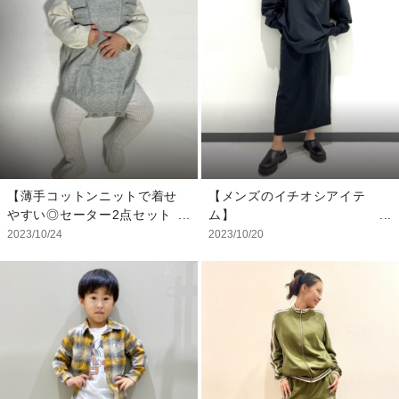
して着てみたり、 たくさん
ライベートにも使える優れも
おしゃれが楽しめますね★
のです。 袖と身ごろが異素
ゆるっとサイズで選ぶと寒く
材なのでブラック１色でも存
なったときに中にTシャツも
在感があります。 【G】ロ
重ね着しやすいです！
ゴはアダルトをはじめ、いろ
いろなアイテムで使用されて
【モデル着用サイズ】
いるので ロゴでリンクコー
★身長97cm/体重14kg★
デも楽しめちゃいます☆ ジ
トップス：4YRS/105cm
ャケットに合わせるのはホッ
ボトムス：3YRS/100cm
トウィールのロングスリーブ
【薄手コットンニットで着せ
【メンズのイチオシアイテ
靴、帽子：私物
Tと GAP fitのジョガーパン
やすい◎セーター2点セット
ム】
ツ キメすぎず、アクティブ
アップ】
『Gapロゴ オックスフォー
2023/10/24
2023/10/20
にまとめました！
薄手のコットンニットで着せ
ド プルオーバーシャツ』 メ
やすく単品のセーターだけで
ンズアイテムですが、女性に
【モデル着用サイズ】
も使いやすいアイテムです◎
もオススメのシンプルなデザ
ジャケット：M/130cm
オーバーオール風のボトムス
インなので是非お試しくださ
Tシャツ：XS/110cm
はフリルで可愛らしいデザイ
い！
ボトムス：S/120cm
ンです。 股下のボタンを開
オススメ骨格：ナチュラル
閉せず、首元の開きを足から
基本サイズ：XS〜S(日本サ
通して着脱可能です。
イズ9〜11号)25インチ