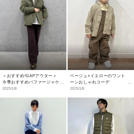
も良いGAPのニット。
たデザインを楽しみたい方必
見です♪ ショート丈トップス
<スタッフ着用サイズ>
を合わせるとバランス◎ ア
・ニット S
ウターには今からでも、これ
・Tシャツ XS
から先もシーズン通して長く
・パンツ XXS
着用できるナイロンパーカー
※その他 私物
を。 軽くてシワになりにく
く手入れしやすい優秀アイテ
ムです‼︎
【スタッフ着用サイズ】
・アウター XXS
＜おすすめ!GAPアウター＞
ベージュ×イエローのワント
・トップス XXS
今季おすすめパファージャケ
ーンおしゃれコーデ
・インナー XXS
ットの紹介です。 胸にはミ
新作で入ってきた柔らかいイ
2025/1/8
2025/1/8
・ボトムス 24
ニGAPアーチロゴと、大き
エローのブラナンシャツをコ
※その他 私物
いスラントポケット。 中綿
ーデュロイオーバーオールと
にはサスティナブルな高機能
合わせておしゃれなワントー
素材を使用しているため、と
ンコーデにしました！ブラナ
にかく暖かい！ ユニセック
ンベアの刺繍のワンポイント
スでお使い頂けるアイテムで
が可愛らしく、卒園式や入園
す。
入学にも使って頂けそうです