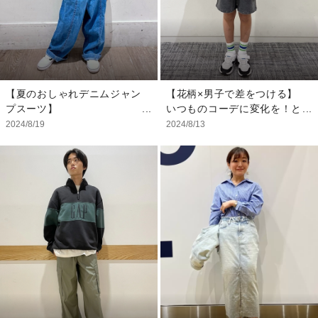
・デニム：24
【夏のおしゃれデニムジャン
【花柄×男子で差をつける】
プスーツ】
いつものコーデに変化を！と
大人顔負けのデニムジャンプ
言うことで、今回は大胆に花
2024/8/19
2024/8/13
スーツ。 柔らかい素材で着
柄をチョイスしました☆
心地抜群。 シーズンに合わ
girl'sラインの花柄のパーカ
せてインナーを変えればシー
ーはサイズアップして丈感を
ズン長く着用できます。 サ
カバー！ 合わせるボトムス
イズ感大きめに着るのがオス
はウォッシュプルオンパン
スメです！
ツ。 ウォッシュ加工の施さ
れたヴィンテージ感のあるパ
【モデル着用サイズ】
ンツとフェミニンなトップス
・トップス：120cm
で男の子でも着やすいカッコ
・デニム：130cm
可愛いコーデを実現させまし
・ハット：S/M
た！もちろん女の子も◎ こ
の秋は大胆なアイテムを取り
入れて、いつもと違うコーデ