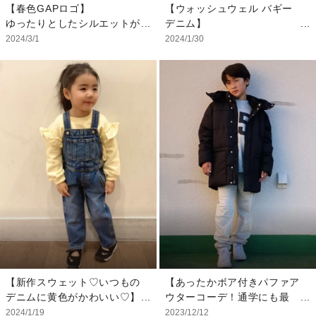
【春色GAPロゴ】
【ウォッシュウェル バギー
ゆったりとしたシルエットが
デニム】
今っぽい定番のGAPロゴパ
トップス問わず万能に合わせ
2024/3/1
2024/1/30
ーカーです！ 春色ピンクが
られます。 コンパクトなト
可愛い♪ スウェットパンツは
ップスと合わせて大人カジュ
フレアの形で脚がきれいに見
アルにコーディネートするの
え、こちらもオススメです。
もオススメです。
【スタッフ着用サイズ】
【スタッフ着用サイズ】
トップス：XS
アウター：L
ボトムス：XXS
トップス：XS
ボトムス：28
ベルト：S
【新作スウェット♡いつもの
【あったかボア付きパファア
デニムに黄色がかわいい♡】
ウターコーデ！通学にも最
店舗でも常に大人気のオーバ
適！】
2024/1/19
2023/12/12