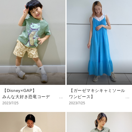
ンにスリットが入っているの
かなグリーンで、夏コーデに
で動きやすいです。 トップ
映え感をプラス！ 甘いアイ
スはインしてすっきりと合わ
テムは寒色で甘辛ミックスに
せるのがおすすめです。
着こなして。 色で辛さを加
えるなら、 こんな鮮やかなグ
【スタッフ着用サイズ】
リーンがおすすめ！
トップス：XS
スカート：0/25
【スタッフ着用サイズ】
トップス：XS
インナー：XS
スカート：00
【Disney×GAP】
【ガーゼマキシキャミソール
みんな大好き恐竜コーデ
ワンピース】
キャミソールワンピースにな
2023/7/25
2023/7/25
【モデル着用サイズ】
っているため首元や肌見せに
Tシャツ：4YRS/105cm
少し抵抗がある方には リネ
ショートパンツ：
ンがブレンドされているトッ
3YRS/100cm
プスを一枚挟むと甘すぎない