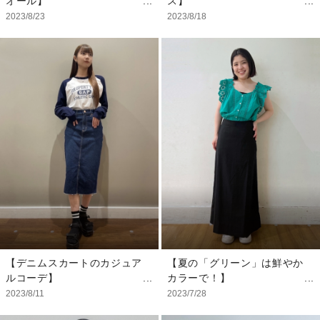
オール】
ス】
室内は涼しいですが、お外で
滑らかな質感でさらっと着れ
2023/8/23
2023/8/18
過ごす日は キャミソール型
るシャツはこの夏大活躍する
のボディーシャツがおすすめ
こと間違いなし！ デニム合
涼しげに過ごせます♪ “スモ
わせで、カジュアルな着こな
ッキングギャザーショートオ
しが気分◎
ール(ベビー)” お外で過ごす
日は、一枚着せ。 室内に入
【スタッフ着用サイズ】
ったらカーディガンを着せま
シャツ：M
す。 室内で過ごす日はボデ
デニム：26
ィシャツに重ね着すれば肩も
冷えすぎず快適に過ごせます
よ◎
【モデル着用サイズ】
ショートオール：3-
6M/60cm
ヘッドバンド：私物
【デニムスカートのカジュア
【夏の「グリーン」は鮮やか
ルコーデ】
カラーで！】
ペンシルデニムスカートは少
気持ちが上向きになる夏こそ
2023/8/11
2023/7/28
しタイトですがセンターライ
「きれい色」の出番。 鮮や