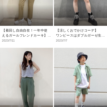
【スタッフ着用サイズ】
ハット：48-50
シャツ：S
タンクトップ：S
ボトムス：4
【着回し自由自在！一年中使
【涼しくおでかけコーデ】
えるガールフレンドカーキ】
ワンピースはダブルガーゼ生
大人気の【ガールフレンドカ
地なので、通気性がよく気温
2023/7/11
2023/7/7
ーキ】を使った夏のカジュア
が高くなる夏でも涼しく着れ
ルコーデの紹介です！ しっ
ます♪ 袖はパフスリーブにな
かりストレッチが効いていて
っているため、気になる部位
動きやすく腰回りがゆったり
もカバーできます！ また、
なので座ったり立ったりも楽
ウエスト位置も高いので脚長
チン◎ 脚の形がスッキリ見
効果も♪
える絶妙なテーパードシルエ
ットでオンオフ自由自在！
【スタッフ着用サイズ】
年代問わず履きやすいGAP
ワンピース：S
定番パンツです。
デニムジャケット：M
【スタッフ着用サイズ】
Tシャツ：S（メンズ）