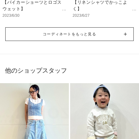
【バイカーショーツとロゴス
【リネンシャツでかっこよ
ウェット】
く】
人気のミニロゴシリーズ！シ
半袖のリネンシャツが、使い
2023/6/30
2023/6/27
ョートスリーブのスウェット
やすくて、さらっとしてこれ
が入荷です！ 裾はドロース
からの季節にぴったりです！
コーディネートをもっと見る
トリングでキュッと絞れるの
でアクセントをつけても◎
【スタッフ着用サイズ】
バイカーショーツに大きめの
トップス：L
トップスを合わせて王道スポ
ボトムス：32
ーティコーデです★
他のショップスタッフ
【スタッフ着用サイズ】
トップス:L
ボトムス:XXS