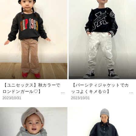
ボトムス：XL/150cm
らかな白の色味がベースなの
シャツをオーバーサイズで着
でお手持ちのアイテムにとて
用しました。 ボトムスもゆ
もあわせやすいです。 ロゴ
ったりしているのでストレス
がメタリックなのでホリディ
フリーなコーデです。
ギフトにもおすすめです◎
【スタッフ着用サイズ】
【モデル着用サイズ】
トップス：S
トップス：5YRS/110
ボトムス：XS
インナー：XS/110
スカート：4YRS/105
【ユニセックス】秋カラーで
【バーシティジャケットでカ
ロンドンガール♡】
ッコよくキメる☆】
カラフルロゴがかわいい
キッズだってブラックをカッ
2023/10/31
2023/10/31
boysスウェットにチェック
コよく着こなしたい！ とい
がかわいいワイドパンツ！
うことで、胸元のロゴがカッ
パンツはGIRLSですが、お
コいいバーシティジャケット
しゃれな男の子にもおすすめ
のご紹介です！ フードのな
です！ トップスはゆるっと
いジャケットは小学生キッズ
大きめで曲げてきたり全部出
の強い味方！ 通学にも、プ