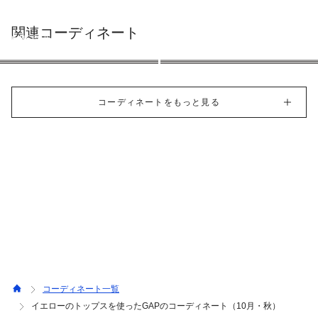
Tシャツ：4YRS/105cm
ボトムス：4YRS/105cm
関連コーディネート
COMME CA ISM
COMME CA ISM
COMME CA ISM
COMME CA ISM
77cm
114cm
110cm
100cm
コーディネートをもっと見る
コーディネート一覧
イエローのトップスを使ったGAPのコーディネート（10月・秋）