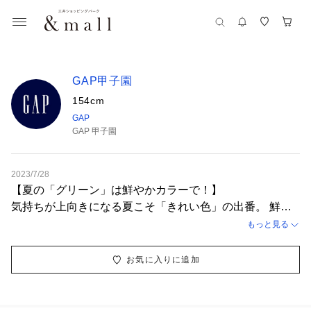
GAP甲子園
154cm
GAP
GAP 甲子園
2023/7/28
【夏の「グリーン」は鮮やかカラーで！】
気持ちが上向きになる夏こそ「きれい色」の出番。 鮮や
かなグリーンで、夏コーデに映え感をプラス！ 甘いアイ
もっと見る
テムは寒色で甘辛ミックスに着こなして。 色で辛さを加
えるなら、 こんな鮮やかなグリーンがおすすめ！
お気に入りに追加
【スタッフ着用サイズ】
トップス：XS