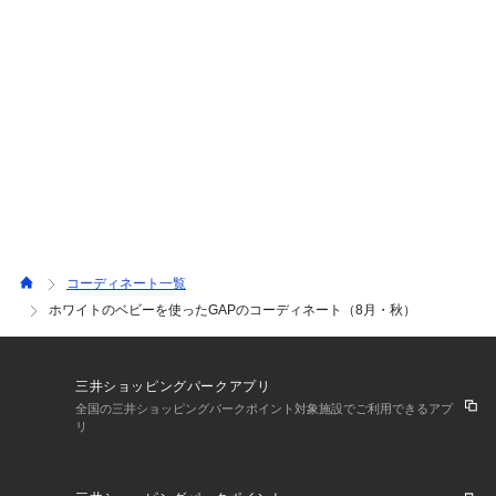
【モデル着用サイズ】
ショートオール：3-6M/60cm
ヘッドバンド：私物
コーディネート一覧
ホワイトのベビーを使ったGAPのコーディネート（8月・秋）
三井ショッピングパークアプリ
全国の三井ショッピングパークポイント対象施設でご利用できるアプ
リ