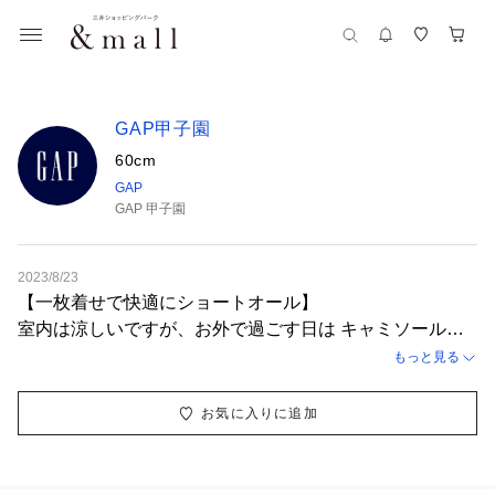
GAP甲子園
60cm
GAP
GAP 甲子園
2023/8/23
【一枚着せで快適にショートオール】
室内は涼しいですが、お外で過ごす日は キャミソール型
のボディーシャツがおすすめ涼しげに過ごせます♪ “スモ
もっと見る
ッキングギャザーショートオール(ベビー)” お外で過ごす
日は、一枚着せ。 室内に入ったらカーディガンを着せま
お気に入りに追加
す。 室内で過ごす日はボディシャツに重ね着すれば肩も
冷えすぎず快適に過ごせますよ◎