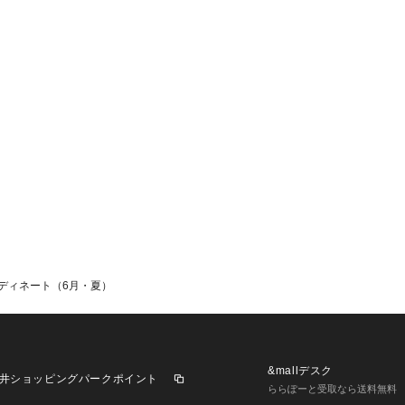
トップス:L
ボトムス:XXS
ディネート（6月・夏）
&mallデスク
井ショッピングパークポイント
ららぽーと受取なら送料無料