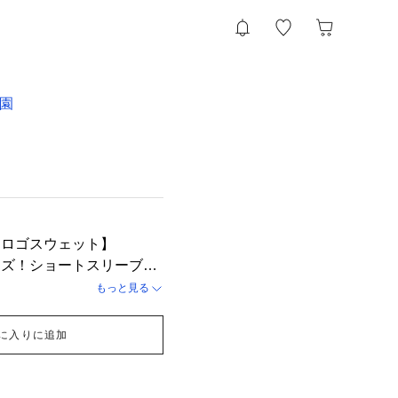
子園
とロゴスウェット】
ーズ！ショートスリーブの
！ 裾はドローストリング
もっと見る
でアクセントをつけても◎
大きめのトップスを合わせ
に入りに追加
ーデです★
ズ】