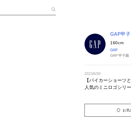
GAP甲
160cm
GAP
GAP 甲子園
2023/6/30
【バイカーショーツ
人気のミニロゴシリ
スウェットが入荷です
でキュッと絞れるの
バイカーショーツに
お気
て王道スポーティコ
【スタッフ着用サイ