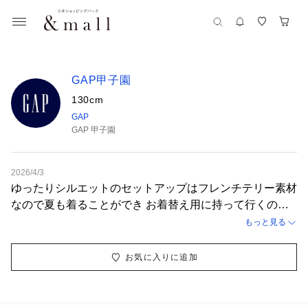
GAP甲子園
130cm
GAP
GAP 甲子園
2026/4/3
ゆったりシルエットのセットアップはフレンチテリー素材
なので夏も着ることができ お着替え用に持って行くのも
おすすめ！ 移動中の車内でも楽に過ごせます♪ □モデル着
もっと見る
用サイズ トップス L /140cm ボトムス L/140cm バケッ
トハット L/XL （55-57cm） その他、小物は私物です
お気に入りに追加