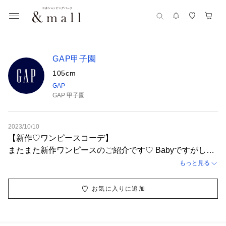
GAP甲子園
105cm
GAP
GAP 甲子園
2023/10/10
【新作♡ワンピースコーデ】
またまた新作ワンピースのご紹介です♡ Babyですがしっ
かり長さがあるタイプのワンピースなので上品にきてもら
もっと見る
えます♪ 黒とオフホワイトの2色展開です！
お気に入りに追加
【モデル着用サイズ】
★身長108cm/体重16kg★
ワンピース：5YRS/110cm