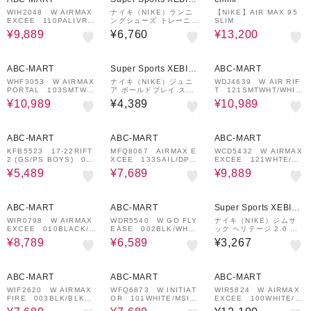
&mall店
WIH2048 W AIRMAX
ナイキ（NIKE）ランニ
【NIKE】AIR MAX 95
EXCEE 110PALIVR/
ングシューズ トレーニン
SLIM
GRAI 695787-0001
グシューズ 部活 エア ズ
¥9,889
¥6,760
¥13,200
ーム ライバルフライ 4
GLAM ブラック レッド I
O9565-400
26%OFF
¥1,000
9%OFF
¥1,000
クーポン
クーポン
ABC-MART
Super Sports XEBIO
ABC-MART
&mall店
WHF3053 W AIRMAX
ナイキ（NIKE）ジュニ
WDJ4639 W AIR RIF
PORTAL 103SMTWH
ア ボールドプレイ スク
T 121SMTWHT/WHIT
T/BLK 683601-0004
ーター上下セット インナ
E 617831-0001
¥10,989
¥4,389
¥10,989
ーパンツ付き 36N912-0
23
41%OFF
36%OFF
¥1,000
18%OFF
¥1,000
クーポン
クーポン
ABC-MART
ABC-MART
ABC-MART
KFB5523 17-22RIFT
MFQ8067 AIRMAX E
WCD5432 W AIRMAX
2 (GS/PS BOYS) 001
XCEE 133SAIL/DPJN
EXCEE 121WHTE/ME
COLGY/LCRMS 6637
GL 672252-0001
TPLT 602485-0020
¥5,489
¥7,689
¥9,889
11-0001
27%OFF
¥1,000
63%OFF
クーポン
ABC-MART
ABC-MART
Super Sports XEBIO
&mall店
WIR0798 W AIRMAX
WDR5540 W GO FLY
ナイキ（NIKE）ジムサ
EXCEE 010BLACK/M
EASE 002BLK/WHT
ック ヘリテージ 2.0 ド
GOL 707352-0001
664492-0001
ローストリングバッグ カ
¥8,789
¥6,589
¥3,267
ーキ 12L IB4356-320
ナップザック ナップサッ
ク
36%OFF
¥1,000
32%OFF
¥1,000
¥1,000
クーポン
クーポン
クーポン
ABC-MART
ABC-MART
ABC-MART
WIF2620 W AIRMAX
WFQ6873 W INITIAT
WIR5824 W AIRMAX
FIRE 003BLK/BLK
OR 101WHITE/MSILV
EXCEE 100WHITE/M
695784-0001
680232-0001
LTCL 712696-0001