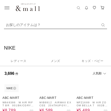
お探しのアイテムは？
NIKE
レディース
メンズ
キッズ・ベビー
3,696
人気順
件
NIKE
27%OFF
¥1,000
45%OFF
49%OFF
クーポン
ABC-MART
ABC-MART
ABC-MART
W848386 W AIR RIF
MIB8912 AIRMAX EX
WFZ1689 W AIR ZO
T BR 001BK/CGRY
CEE 204TAUPGY/OF
OM BELLA 7 002BL
553833-0004
FN 695782-0001
K/ANTHRA 690344-0
¥8,789
¥6,589
¥5,489