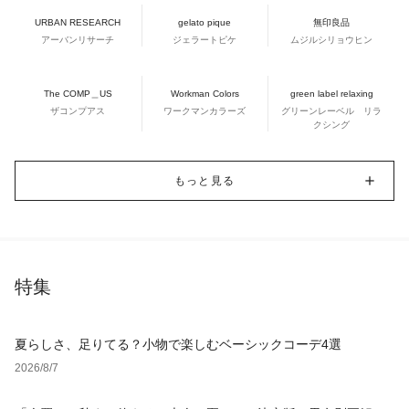
URBAN RESEARCH
gelato pique
無印良品
アーバンリサーチ
ジェラートピケ
ムジルシリョウヒン
The COMP＿US
Workman Colors
green label relaxing
ザコンプアス
ワークマンカラーズ
グリーンレーベル リラ
クシング
もっと見る
特集
夏らしさ、足りてる？小物で楽しむベーシックコーデ4選
2026/8/7