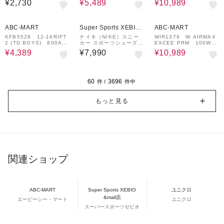
¥2,730
¥5,489
¥10,989
681-100
33%OFF
¥1,000
16%OFF
¥1,000
クーポン
クーポン
ABC-MART
Super Sports XEBIO
ABC-MART
&mall店
KFB5528 12-16RIFT
ナイキ（NIKE）スニー
WIR1379 W AIRMAX
2 (TD BOYS) 800AR
カー スポーツシューズ V
EXCEE PRM 100WHI
COR/SMTWHT 66371
5 RNR ホワイト シルバ
TE/WLFGRY 712689-
¥4,389
¥7,990
¥10,989
2-0004
ー HQ7901-112
0001
60
3696
件 /
件中
もっと見る
関連ショップ
ABC-MART
Super Sports XEBIO
ユニクロ
&mall店
エービーシー・マート
ユニクロ
スーパースポーツゼビオ