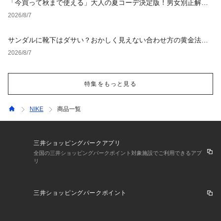
「今買って秋まで使える」大人の夏コーデ決定版！男女別正解ス
タイルとNGな着こなし
2026/8/7
サンダルに靴下はダサい？おかしく見えない合わせ方の黄金法則
と男女別おすすめコーデ
2026/8/7
特集をもっと見る
NIKE
商品一覧
三井ショッピングパークアプリ
全国の三井ショッピングパークポイント対象施設でご利用できるアプ
リ
三井ショッピングパークポイント