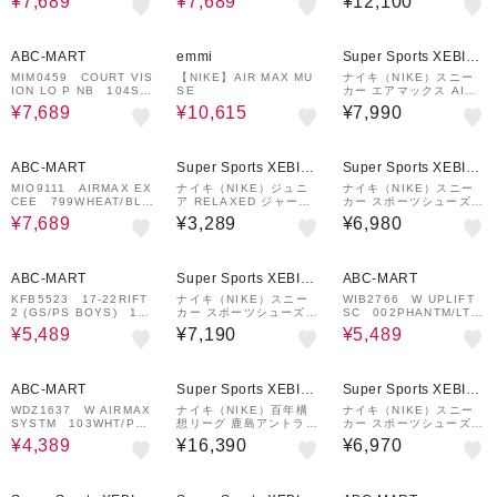
¥7,689
¥7,689
¥12,100
12%OFF
¥1,000
50%OFF
¥1,500
¥1,000
クーポン
クーポン
クーポン
ABC-MART
emmi
Super Sports XEBIO
&mall店
MIM0459 COURT VIS
【NIKE】AIR MAX MU
ナイキ（NIKE）スニー
ION LO P NB 104SM
SE
カー エアマックス AIR
TWHT/BLACK 70733
MAX SC CW4554-100
¥7,689
¥10,615
¥7,990
8-0001
スポーツシューズ ホワイ
ト 白 通学 学生
36%OFF
¥1,000
¥1,000
クーポン
クーポン
ABC-MART
Super Sports XEBIO
Super Sports XEBIO
&mall店
&mall店
MIO9111 AIRMAX EX
ナイキ（NIKE）ジュニ
ナイキ（NIKE）スニー
CEE 799WHEAT/BLK
ア RELAXED ジャージ
カー スポーツシューズ
703664-0001
ー上下セット 86N737-X
エア マックス エクシー
¥7,689
¥3,289
¥6,980
0L
ミント CD5432-152 カ
ジュアル シューズ スポ
ーツ
41%OFF
¥1,000
33%OFF
クーポン
ABC-MART
Super Sports XEBIO
ABC-MART
&mall店
KFB5523 17-22RIFT
ナイキ（NIKE）スニー
WIB2766 W UPLIFT
2 (GS/PS BOYS) 100
カー スポーツシューズ
SC 002PHANTM/LTO
SAIL/S CORL 66371
エア マックス エクシー
WB 690647-0002
¥5,489
¥7,190
¥5,489
1-0002
ブルー グレー CD5432-
014 スポーツ カジュア
ル シューズ
63%OFF
¥1,000
¥1,000
クーポン
クーポン
ABC-MART
Super Sports XEBIO
Super Sports XEBIO
&mall店
&mall店
WDZ1637 W AIRMAX
ナイキ（NIKE）百年構
ナイキ（NIKE）スニー
SYSTM 103WHT/PNK
想リーグ 鹿島アントラー
カー スポーツシューズ
FOM 667301-0003
ズ 大人用ユニフォーム
ウィメンズ エア マック
¥4,389
¥16,390
¥6,970
ホームレプリカシャツ II
ス BIA SE ブラック IM
0397-475
6978-001 スポーツ カ
ジュアル シューズ
¥1,000
¥1,000
46%OFF
クーポン
クーポン