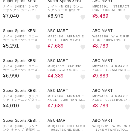
Super Sports XEBIO
Super Sports XEBIO
ABC-MART
&mall店
&mall店
ナイキ（NIKE）シャワ
ナイキ（NIKE）ランニ
MFD2291 INTERACT
ーサンダル カーム 2.0 I
ングシューズ 部活 エア
RUN 106SAIL/BLK
B0183-001 スポーツサ
ズーム ライバルフライ 4
673272-0005
¥7,040
¥6,970
¥5,489
ンダル
CM ホワイト IO8267-1
00 トレーニングシュー
ズ
¥1,000
36%OFF
¥1,000
27%OFF
¥1,000
クーポン
クーポン
クーポン
Super Sports XEBIO
ABC-MART
ABC-MART
&mall店
ナイキ（NIKE）スニー
MFZ5486 AIRMAX E
W848386 W AIR RIF
カー スポーツシューズ
XCEE 102SMTWHT/S
T BR 100WT/PPLTN
ウィメンズ MD ランナー
MTW 688172-0006
M 553833-0001
¥5,291
¥7,689
¥8,789
2 ブラック 749869-01
8 カジュアル シューズ
¥1,000
51%OFF
18%OFF
¥1,000
クーポン
クーポン
Super Sports XEBIO
ABC-MART
ABC-MART
&mall店
ナイキ（NIKE）スニー
MHQ2052 PACIFIC
MFZ5486 AIRMAX E
カー スポーツシューズ
003CLGGRY/SAIL 6
XCEE 100SMTWHT/S
エア マックス エクシー
95779-0005
MTWH 688172-0002
¥6,990
¥4,389
¥9,889
オフホワイト CD5432-1
53 カジュアル シューズ
スポーツ
41%OFF
¥1,000
27%OFF
¥1,000
クーポン
クーポン
Super Sports XEBIO
ABC-MART
ABC-MART
&mall店
ナイキ（NIKE）ブラジ
MHJ9696 AIRMAX E
MFZ5486 AIRMAX E
リア トレーニングダッフ
XCEE 030PHANTM/B
XCEE 003LTBONE/L
ルバッグ ミディアム 黒
GY 683595-0001
TARM 688172-0003
¥4,010
¥7,689
¥8,789
60L IB4392-010 ダッ
フルバッグ ボストンバッ
グ 大容量 旅行バッグ 中
51%OFF
13%OFF
¥1,000
クーポン
型
Super Sports XEBIO
ABC-MART
ABC-MART
&mall店
ナイキ（NIKE）ランニ
MHQ1179 INITIATOR
WHQ7901 W V5 RNR
ング キャップ 通気性 速
001LTBONE/SMKGR
104SMTWHT/LTOWB
乾 ホワイト 白 M/L FB5
688173-0001
695780-0005