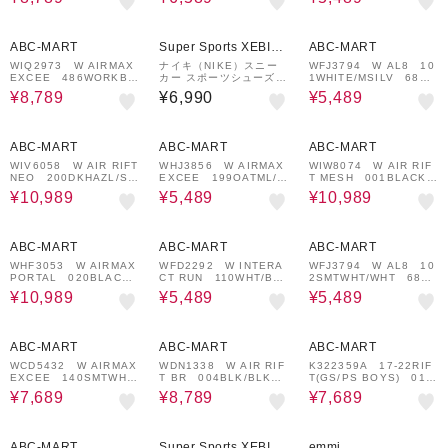
007
27%OFF
¥1,000
¥1,000
51%OFF
クーポン
クーポン
ABC-MART
Super Sports XEBIO
ABC-MART
&mall店
WIQ2973 W AIRMAX
ナイキ（NIKE）スニー
WFJ3794 W AL8 10
EXCEE 486WORKBL/
カー スポーツシューズ
1WHITE/MSILV 6802
M GO 707344-0001
エア マックス エクシー
43-0002
¥8,789
¥6,990
¥5,489
SE ベージュ IR1380-0
01
9%OFF
¥1,000
51%OFF
9%OFF
¥1,000
クーポン
クーポン
ABC-MART
ABC-MART
ABC-MART
WIV6058 W AIR RIFT
WHJ3856 W AIRMAX
WIW8074 W AIR RIF
NEO 200DKHAZL/SH
EXCEE 199OATML/W
T MESH 001BLACK/
MME 712700-0001
HITE 680221-0001
BLACK 712701-0001
¥10,989
¥5,489
¥10,989
26%OFF
¥1,000
46%OFF
51%OFF
クーポン
ABC-MART
ABC-MART
ABC-MART
WHF3053 W AIRMAX
WFD2292 W INTERA
WFJ3794 W AL8 10
PORTAL 020BLACK/
CT RUN 110WHT/BR
2SMTWHT/WHT 6802
WHITE 683601-0015
TCRM 673273-0008
43-0004
¥10,989
¥5,489
¥5,489
36%OFF
¥1,000
27%OFF
¥1,000
22%OFF
¥1,000
クーポン
クーポン
クーポン
ABC-MART
ABC-MART
ABC-MART
WCD5432 W AIRMAX
WDN1338 W AIR RIF
K322359A 17-22RIF
EXCEE 140SMTWHT/
T BR 004BLK/BLK
T(GS/PS BOYS) 014
CANN 602485-0039
629263-0005
BK/WHITE 579856-0
¥7,689
¥8,789
¥7,689
001
25%OFF
¥1,000
¥1,000
50%OFF
¥1,500
クーポン
クーポン
クーポン
ABC-MART
Super Sports XEBIO
emmi