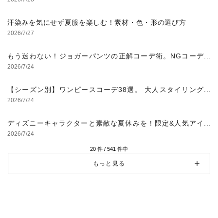
汗染みを気にせず夏服を楽しむ！素材・色・形の選び方
2026/7/27
もう迷わない！ジョガーパンツの正解コーデ術。NGコーデ
にならない選び方からおすすめスタイルまで徹底解説！
2026/7/24
【シーズン別】ワンピースコーデ38選。 大人スタイリング
のコツを紹介
2026/7/24
ディズニーキャラクターと素敵な夏休みを！限定&人気アイ
テム特集
2026/7/24
20
件 /
541
件中
もっと見る