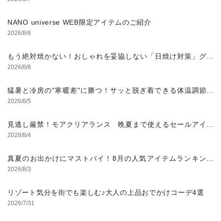
NANO universe WEB限定アイテムのご紹介
2026/8/6
もう絶対焼かない！おしゃれを妥協しない「日焼け対策」グ
ッズ
2026/8/6
猛暑と冷房の"寒暖差"に勝つ！サッと脱ぎ着できる体温調節
コーデ
2026/8/5
見逃し厳禁！モアクリアランス 晩夏まで使えるセールアイ
テム
2026/8/4
真夏のお出かけにマストバイ！8月の人気アイテムランキン
グ
2026/8/3
リゾート気分を街でも楽しむ♪大人の上品おでかけコーデ4選
2026/7/31