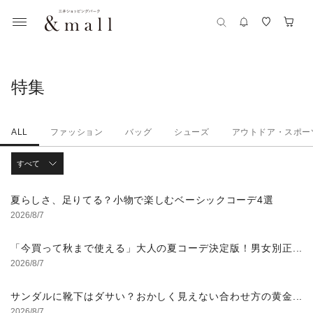
特集
ALL
ファッション
バッグ
シューズ
アウトドア・スポー
すべて
夏らしさ、足りてる？小物で楽しむベーシックコーデ4選
2026/8/7
「今買って秋まで使える」大人の夏コーデ決定版！男女別正
解スタイルとNGな着こなし
2026/8/7
サンダルに靴下はダサい？おかしく見えない合わせ方の黄金
法則と男女別おすすめコーデ
2026/8/7