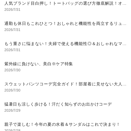
人気ブランド目白押し！トートバッグの選び方徹底解説！オ
ンオフ使える万能アイテム
2026/7/31
通勤も休日もこれひとつ！おしゃれと機能性を両立するリュ
ックの選び方
2026/7/31
もう重さに悩まない！夫婦で使える機能性◎＆おしゃれなマ
ザーズバッグの選び方
2026/7/31
紫外線に負けない、美白※ケア特集
2026/7/30
スウェットパンツコーデ完全ガイド！部屋着に見せない大人
の着こなし術と選び方
2026/7/30
猛暑日も涼しく歩ける！汗だく知らずのお出かけコーデ
2026/7/29
親子で楽しむ！今年の夏の水着＆サンダルはこれで決まり！
2026/7/28