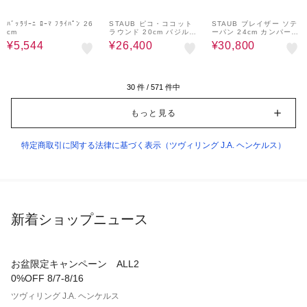
20%OFF
20%OFF
20%OFF
ﾊﾞｯﾗﾘｰﾆ ﾛｰﾏ ﾌﾗｲﾊﾟﾝ 26
STAUB ピコ・ココット
STAUB ブレイザー ソテ
cm
ラウンド 20cm バジルグ
ーパン 24cm カンパーニ
リーン
ュ
¥5,544
¥26,400
¥30,800
30
件 /
571
件中
もっと見る
特定商取引に関する法律に基づく表示（ツヴィリング J.A. ヘンケルス）
新着ショップニュース
お盆限定キャンペーン ALL2
0%OFF 8/7-8/16
ツヴィリング J.A. ヘンケルス