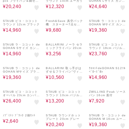
pcs フライパン＆鍋セッ
ラウンド 10cm ユーカリ
GOHAN Lサイズ カンパ
ト
ーニュ
¥20,240
¥12,320
¥24,640
20%OFF
20%OFF
20%OFF
STAUB ピコ・ココット
Fresh&Save 真空パック
STAUB ラ・ココット de
ラウンド 12cm ブラック
機 スターター7点セッ
GOHAN Mサイズ カンパ
ト ガラスコンテナM/L
ーニュ
¥14,960
¥9,680
¥19,360
付属 真空保存
20%OFF
20%OFF
20%OFF
STAUB ラ・ココット de
BALLARINI ノーラ セラ
STAUB ピコ・ココット
GOHAN Sサイズ カンパ
ミックフライパン 20cm
ラウンド 18cm バジルグ
ーニュ
リーン
¥14,960
¥3,256
¥23,760
20%OFF
20%OFF
20%OFF
STAUB ラ・ココット de
BALLARINI 取っ手がは
ﾗｺｺｯﾄdeGOHAN S12ｿﾙ
GOHAN Mサイズ ブラッ
ずせるフライパン”ヴィン
ﾍﾞﾛｰｽﾞBr
ク
チ”20cm&26cmセット
¥19,360
¥10,560
¥14,960
20%OFF
20%OFF
20%OFF
STAUB ピコ・ココット
STAUB ピコ・ココット
ZWILLING Peak ソース
オーバル 23cm カンパー
ラウンド 10cm バジルグ
パン 16cm 蓋付
ニュ 新色
リーン
¥26,400
¥13,200
¥7,920
20%OFF
20%OFF
20%OFF
ﾉﾌﾞﾐﾄﾝ ﾌﾞﾗｯｸ 2個ｾｯﾄ
STAUB ラウンドホット
STAUB ラ・ココット de
プレート 20cm グレー
GOHAN M 16cm ユーカ
¥2,640
リ
¥20,240
¥19,360