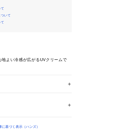
いて
について
いて
心地よい冷感が広がるUVクリームで
タミンC誘導体に加え、3種（※2）の
合。
すい夏場のくすみ（※3）と乾燥に幅
メンズ
、うるおいのある肌へ導きます。
・ビューティー
 ＞ 
ボディケア
 ＞ 
日焼け止め
みずみずしいテクスチャーのため広い
しやすく、顔から足先まで全身にお使
79579 
（モール）
 （ショップ）
++
ルビルMg、3-O-エチルアスコルビン
律に基づく表示（ハンズ）