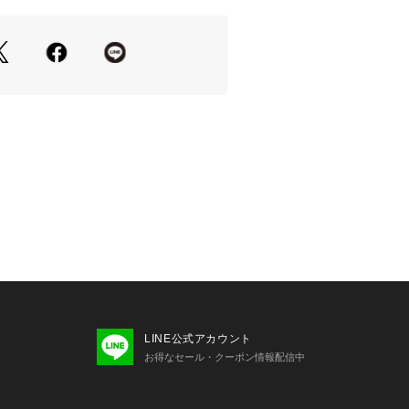
ルデカン酸アスコルビル（すべて保湿
酸Na、加水分解ヒアルロン酸、アセチ
a（すべて保湿成分）
ムラなく伸ばしてください。
を保つために、こまめにぬり直してく
せます。
ズ0120-992-344
株式会社
ク）
g
LINE公式アカウント
お得なセール・クーポン情報配信中