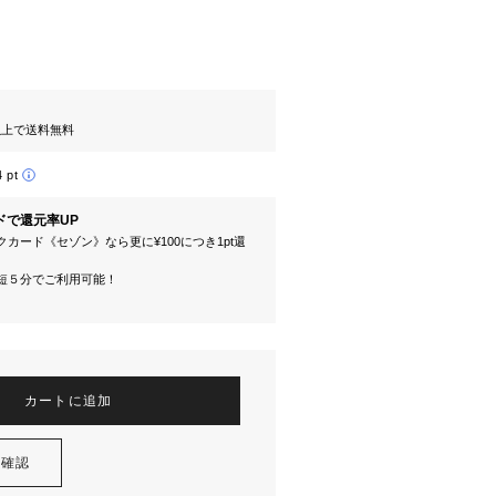
円以上で送料無料
4 pt
ドで還元率UP
カード《セゾン》なら更に¥100につき1pt還
短５分でご利用可能！
カートに追加
を確認