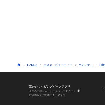
HANDS
コスメ・ビューティー
ボディケア
日焼
三井ショッピングパークアプリ
三
全国の三井ショッピングパークポイント
対象施設でご利用できるアプリ