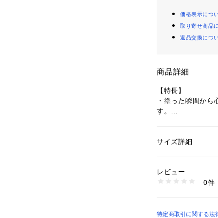
価格表示につ
取り寄せ商品
返品交換につ
商品詳細
【特長】
・塗った瞬間から
す。
・3種（※1）のビ
ヒアルロン酸を配
・紫外線を浴びや
サイズ詳細
性別：
レディース
広くアプローチし
カテゴリー：
コスメ
（ボディ用）
・スーッと伸びる
レビュー
範囲にも塗り伸ば
0件
いいただけます。
商品番号：
57300000
4540790557439
・SPF50+／PA++
※1　リン酸アスコ
特定商取引に関する法