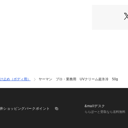
酸、テトラヘキシ
成分）
※2　ヒアルロン
ルヒアルロン酸N
※3　乾燥による
【使用方法】
・適量を手に取り
・日焼け止め効果
ださい。
・せっけんで落と
広告文責：株式会社ハン
区分：化粧品
け止め（ボディ用）
ヤーマン プロ・業務用 UVクリーム超氷冷 50g
販売元：ヤーマン
商品仕様（スペッ
内容量（約）：50
原産国：日本
&mallデスク
井ショッピングパークポイント
ららぽーと受取なら送料無料
注意事項