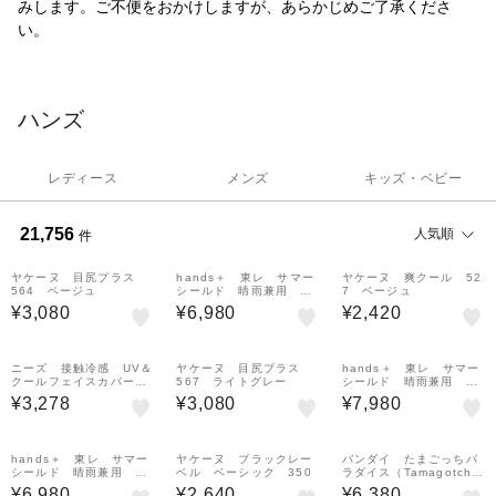
みします。ご不便をおかけしますが、あらかじめご了承くださ
い。
ハンズ
レディース
メンズ
キッズ・ベビー
21,756
人気順
件
ヤケーヌ 目尻プラス
hands＋ 東レ サマー
ヤケーヌ 爽クール 52
564 ベージュ
シールド 晴雨兼用 超
7 ベージュ
軽量 折りたたみ傘 50
¥3,080
¥6,980
¥2,420
cm グリーン
ニーズ 接触冷感 UV＆
ヤケーヌ 目尻プラス
hands＋ 東レ サマー
クールフェイスカバー付
567 ライトグレー
シールド 晴雨兼用 軽
き 3WAY帽子
量自動開閉 折りたたみ
¥3,278
¥3,080
¥7,980
傘 55cm ベージュ
hands＋ 東レ サマー
ヤケーヌ ブラックレー
バンダイ たまごっちパ
シールド 晴雨兼用 超
ベル ベーシック 350
ラダイス（Tamagotchi
軽量 折りたたみ傘 50
Paradise） ホワイト
¥6,980
¥2,640
¥6,380