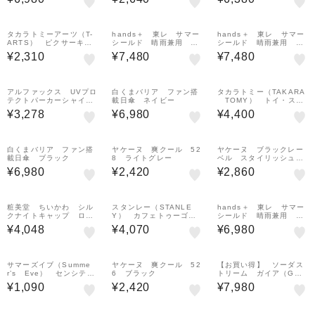
cm ベージュ
グレイシア（White Gl
acier）
タカラトミーアーツ（T-
hands＋ 東レ サマー
hands＋ 東レ サマー
ARTS） ピクサーキャ
シールド 晴雨兼用 風
シールド 晴雨兼用 超
ラクター トイ・ストー
に強い折りたたみ傘 55
軽量 折りたたみ傘 55
¥2,310
¥7,480
¥7,480
リー5 洗えるビーンズ
cm ベージュ
cm ベージュ
コレクション リリーパ
ット
アルファックス UVプロ
白くまバリア ファン搭
タカラトミー（TAKARA
テクトパーカーシャイ
載日傘 ネイビー
TOMY） トイ・スト
ン L グレージュ
ーリー5 おしゃべりフ
¥3,278
¥6,980
¥4,400
レンズ ハイテク版 バ
ズ・ライトイヤー
白くまバリア ファン搭
ヤケーヌ 爽クール 52
ヤケーヌ ブラックレー
載日傘 ブラック
8 ライトグレー
ベル スタイリッシュロ
ング 351
¥6,980
¥2,420
¥2,860
粧美堂 ちいかわ シル
スタンレー（STANLE
hands＋ 東レ サマー
クナイトキャップ ロン
Y） カフェトゥーゴ
シールド 晴雨兼用 超
グ おやすみ
ー トラベル真空断熱マ
軽量 折りたたみ傘 50
¥4,048
¥4,070
¥6,980
グ 0.35L パープルダ
cm ホワイト
スト
サマーズイブ（Summe
ヤケーヌ 爽クール 52
【お買い得】 ソーダス
r’s Eve） センシティ
6 ブラック
トリーム ガイア（GAI
ブミニボトル限定セット
A） スターターキッ
¥1,090
¥2,420
¥7,980
ト ブラック