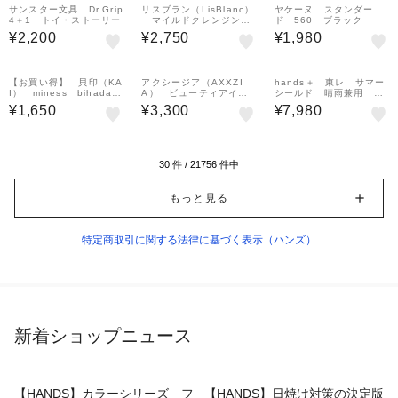
サンスター文具 Dr.Grip
リスブラン（LisBlanc）
ヤケーヌ スタンダー
4＋1 トイ・ストーリー
マイルドクレンジング
ド 560 ブラック
ウォーター 250mL
¥2,200
¥2,750
¥1,980
【お買い得】 貝印（KA
アクシージア（AXXZI
hands＋ 東レ サマー
I） miness bihada
A） ビューティアイ
シールド 晴雨兼用 風
ompa Lホルダー GA
ズ エッセンスシート
に強い折りたたみ傘 60
¥1,650
¥3,300
¥7,980
0081
プレミアムグロウ 20枚
cm ベージュ
入
30
件 /
21756
件中
もっと見る
特定商取引に関する法律に基づく表示（ハンズ）
新着ショップニュース
【HANDS】カラーシリーズ フ
【HANDS】日焼け対策の決定版