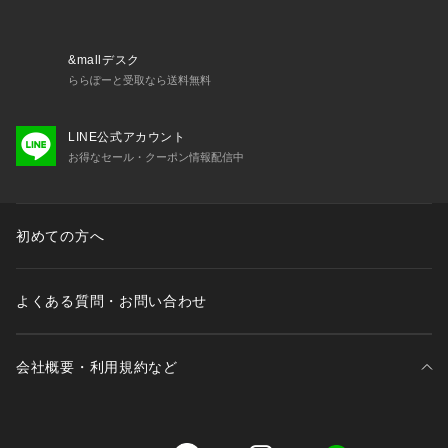
商品仕様（スペック）
パッケージサイズ（約）：幅45×奥30×高150mm
&mallデスク
内容量（約）：40g
ららぽーと受取なら送料無料
原産国：日本
LINE公式アカウント
注意事項
お得なセール・クーポン情報配信中
・お肌に異常が生じていないかよく注意して使用してくださ
い。
・お肌に合わないときはご使用をおやめください。
・使用中、または使用後直射日光にあたって赤味、はれ、カユ
初めての方へ
ミ、刺激、色抜け（白斑等）や黒ずみ等の異常があらわれたと
きは使用を中止し、皮膚科専門医などへご相談ください。その
まま使用を続けると症状が悪化する場合があります。
よくある質問・お問い合わせ
・傷やはれもの、湿疹等の異常のあるときは使用しないでくだ
さい。
・目に入らないようにご注意ください。万一、目に入った場合
会社概要・利用規約など
は、こすらずにすぐ洗い流してください。目に異物感が残る場
合は、眼科医にご相談ください。
・乳幼児の手の届くところや、極端に高温又は低温の場所、直
射日光のあたる場所には保管しないでください。
三井不動産が展開する商業施設一覧