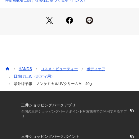
特定商取引に関する法律に基づく表示（ハンズ）
【特長】
・紫外線からお肌を守る顔、首用UVクリームです。
・紫外線吸収剤不使用のノンケミカル処方。
・皮脂崩れ防止＆毛穴をカバーし、白浮きしないから化粧下地
にもおすすめです。
・ベタつかずやさしい塗り心地で、落とす際はいつものメイク
落としでOK！
・紫外線吸収剤不使用（ノンケミカル）、無色素、無香料、無
鉱物油、ノンパラベン、ノンアルコール。
・SPF50+／PA++++　UV耐水性★★
HANDS
コスメ・ビューティー
ボディケア
【使用方法】
日焼け止め（ボディ用）
・化粧水等でお肌を整えた後スキンケアの最後に適量をムラな
紫外線予報 ノンケミカルUVクリームM 40g
く伸ばしてください。
・落とす時はお手持ちのクレンジングをお使いください。
・デコルテにもお使いいただけます。
・より効果的にご使用いただくために、2～3時間おきを目安に
三井ショッピングパークアプリ
こまめに塗り直してください。
全国の三井ショッピングパークポイント対象施設でご利用できるアプ
リ
広告文責：株式会社ハンズ0120-992-344
区分：化粧品
販売元：株式会社石澤研究所
三井ショッピングパークポイント