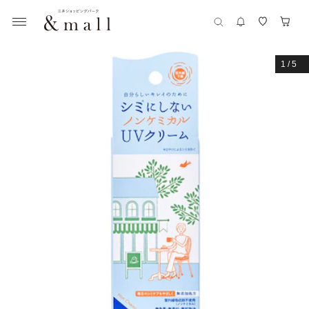
1
/
5