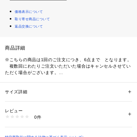
価格表示について
取り寄せ商品について
返品交換について
商品詳細
※こちらの商品は1回のご注文につき、6点まで　となります。
　複数回にわたりご注文いただいた場合はキャンセルさせてい
ただく場合がございます。
ーーーーーーーーーーーーーー
サイズ詳細
性別：
レディース
メンズ
使用部位：顔・首
カテゴリー：
コスメ・ビューティー
 ＞ 
ボディケア
 ＞ 
日焼け止め（ボディ
用）
SPF/PA値：SPF50+/PA++++
レビュー
UV耐水性：★★
0件
落とし方：クレンジング
商品番号：
5730000072402 
（モール）
4992440039077 （ショップ）
使用感/テクスチャー：クリーム
ポイント：白浮きせず透明感UP＆しっとり
ーーーーーーーーーーーーーー