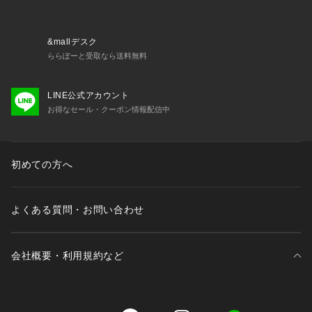
をしてください。
・落とすときは、石けん等の洗浄料をよく泡立てて、ていねい
に洗い流してください。
&mallデスク
ららぽーと受取なら送料無料
広告文責：株式会社ハンズ0120-992-344
区分：化粧品
LINE公式アカウント
販売元：株式会社石澤研究所
お得なセール・クーポン情報配信中
商品仕様（スペック）
パッケージサイズ（約）：幅82×奥26×高100mm
内容量（約）：15g
初めての方へ
原産国：日本
注意事項
よくある質問・お問い合わせ
・お肌に異常が生じていないかよく注意して使用してくださ
い。
・お肌に合わないときはご使用をおやめください。
会社概要・利用規約など
・使用中、または使用後直射日光にあたって赤味、はれ、カユ
ミ、刺激、色抜け（白斑等）や黒ずみ等の異常があらわれたと
きは使用を中止し、皮膚科専門医などへご相談ください。その
まま使用を続けると症状が悪化する場合があります。
三井不動産が展開する商業施設一覧