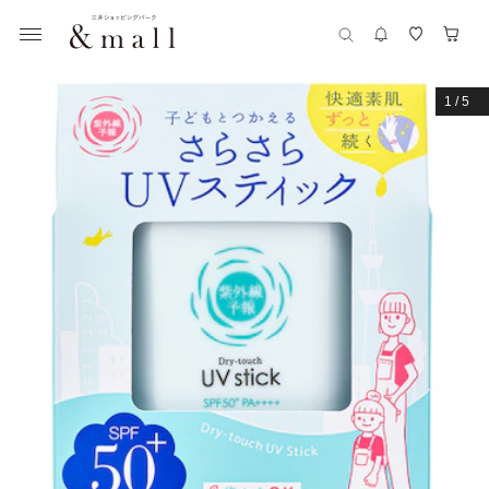
1
/
5