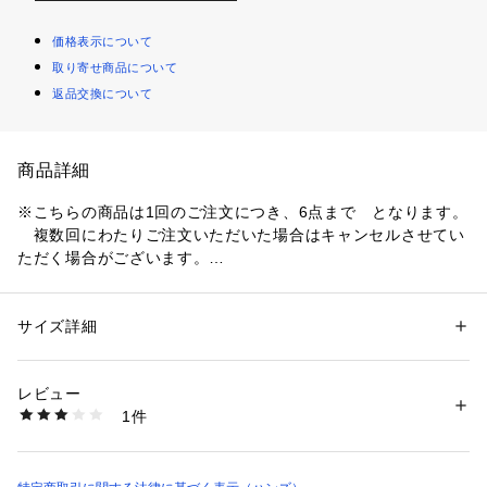
価格表示について
取り寄せ商品について
返品交換について
商品詳細
※こちらの商品は1回のご注文につき、6点まで　となります。
　複数回にわたりご注文いただいた場合はキャンセルさせてい
ただく場合がございます。
サイズ詳細
性別：
レディース
メンズ
ーーーーーーーーーーーーーー
カテゴリー：
コスメ・ビューティー
 ＞ 
ボディケア
 ＞ 
日焼け止め（ボディ
用）
使用部位：顔・からだ
レビュー
SPF/PA値：SPF50+/PA++++
1件
UV耐水性：★★
商品番号：
5730000072315 
（モール）
4992440039022 （ショップ）
落とし方：石けんで落とせます
使用感/テクスチャー：スティックタイプ
ポイント：持ち歩き＆塗り直しに便利なコンパクトなスティッ