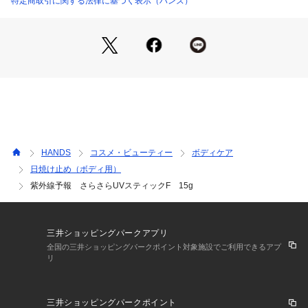
特定商取引に関する法律に基づく表示（ハンズ）
クタイプ。手を汚しません。
ーーーーーーーーーーーーーー
【特長】
・さらさら快適素肌がずっと続く、体、顔用UVスティックで
す。
・手を汚さずにどこでも使えて、テカテカ汗ばんだ首の後ろや
足の甲など、サッと塗るだけでさらさら！
・持ち歩きやすいコンパクトサイズ。
・石けんで落とすことができ、1歳からご使用いただけます。
・無色素、無香料、ノンパラベン、ノンアルコール。
HANDS
コスメ・ビューティー
ボディケア
・SPF50+／PA++++　UV耐水性★★ 
日焼け止め（ボディ用）
【使用方法】
紫外線予報 さらさらUVスティックF 15g
・スティックを容器から5mm程度繰り出し、肌に直接フィッ
トさせて塗りムラがないように塗布してください。
・スティックがフィットしにくい部分は指でスティックをなで
るようにして取り、肌になじませてください。
三井ショッピングパークアプリ
・より効果的にご使用いただくために、2～3時間おきを目安に
全国の三井ショッピングパークポイント対象施設でご利用できるアプ
こまめに塗り直してください。
リ
・肌に水分が付いていたり汗をかいたときは、ふき取ってから
ご使用ください。
・使用後はスティックを容器の口まで繰り下げてからキャップ
三井ショッピングパークポイント