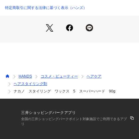
・適量を手のひらに取ってのばし、スタイリングしてくださ
い。
特定商取引に関する法律に基づく表示（ハンズ）
広告文責：株式会社ハンズ0120-992-344
区分：化粧品
原産国：日本
メーカー(輸入・販売元)：中野製薬株式会社
HANDS
コスメ・ビューティー
ヘアケア
内容量：90g
ヘアスタイリング剤
成分：水、マイクロクリススタイリンワックス、コハク酸ジオ
ナカノ スタイリング ワックス 5 スーパーハード 90g
クチル、セテス-10、キャンデリラロウ、ヒドロキシステアリ
ン酸、BG、セテス-6、シア脂、ステアリン酸グリセリル(S
E)、PEG-90M、スクワラン、水酸化Na、フェノキシエタノー
ル、メチルパラベン、プロピルパラベン、香料
三井ショッピングパークアプリ
全国の三井ショッピングパークポイント対象施設でご利用できるアプ
商品仕様（スペック）
リ
容量：90g
原産国：日本