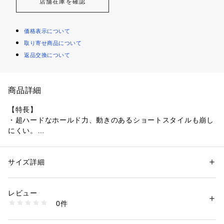
店舗在庫を確認
価格表示について
取り寄せ商品について
返品交換について
商品詳細
【特長】
・超ハードなホールド力、動きのあるショートスタイルも崩し
にくい。
・超ハードなホールド力でヘアスタイルを長時間キープしま
す。
・ヘアカラーの褪色を防止します。
サイズ詳細
性別：
レディース
メンズ
・ショートヘアの動きのあるスタイリングにおすすめ！
カテゴリー：
コスメ・ビューティー
 ＞ 
ヘアケア
 ＞ 
ヘアスタイリング剤
レビュー
【使用方法】
商品番号：
5730000059417 
（モール）
0件
・・はじめにご使用のときはねじキャップをはずし、内ブタを
4989793923979 （ショップ）
とってからお使いください。