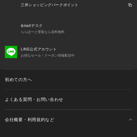
三井ショッピングパークポイント
注意事項
・目に入ったときは、すぐに水で洗い流してください。
・使用中や使用後に刺激等の異常があらわれたときは使用を中
&mallデスク
止し、皮膚科専門医等へ
ららぽーと受取なら送料無料
　のご相談をおすすめします。
・本品は糸をひきますので手にとるときに衣服等を汚さないよ
LINE公式アカウント
うご注意ださい。
お得なセール・クーポン情報配信中
・使用後はきちんとフタをしめてください。
・マニキュア、皮革製品、プラスティック製品、家具などに付
着すると変色したりツヤ
　がなくなる場合があります。
初めての方へ
・高温または低温の場所、直射日光のあたる場所には保管しな
いでください。
・高温の場所に保管すると、クリームがかたまり糸がひかなく
よくある質問・お問い合わせ
なる場合があります。
会社概要・利用規約など