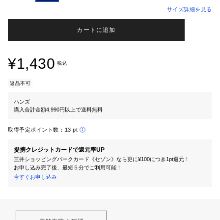
サイズ詳細を見る
カートに追加
¥1,430
税込
返品不可
ハンズ
購入合計金額4,990円以上で送料無料
取得予定ポイント数：
13 pt
提携クレジットカードで還元率UP
三井ショッピングパークカード《セゾン》なら更に¥100につき1pt還元！
お申し込み完了後、最短５分でご利用可能！
今すぐお申し込み