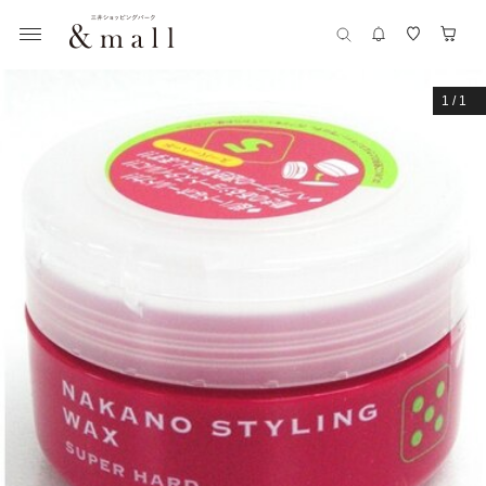
1
/
1