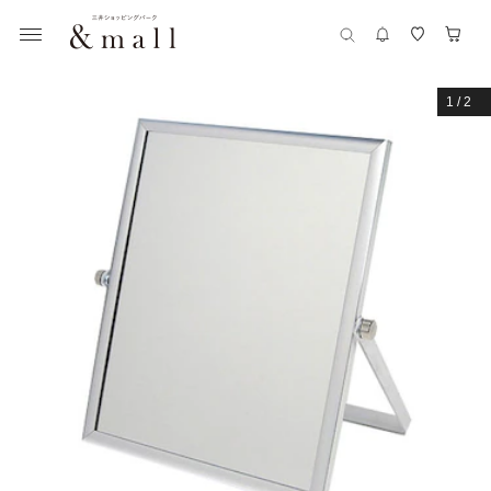
1
/
2