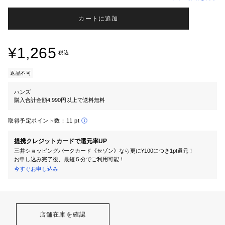
カートに追加
¥1,265
税込
返品不可
ハンズ
購入合計金額4,990円以上で送料無料
取得予定ポイント数：
11 pt
提携クレジットカードで還元率UP
三井ショッピングパークカード《セゾン》なら更に¥100につき1pt還元！
お申し込み完了後、最短５分でご利用可能！
今すぐお申し込み
店舗在庫を確認