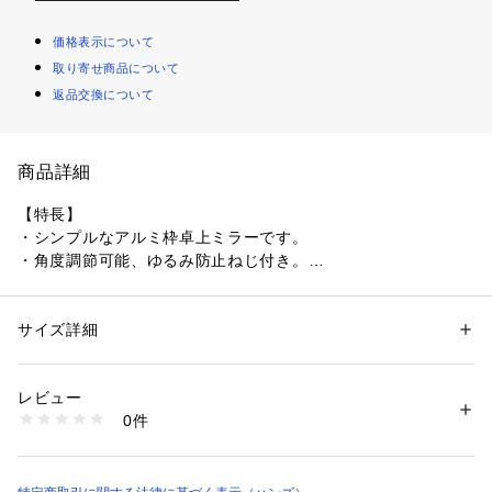
価格表示について
取り寄せ商品について
返品交換について
商品詳細
【特長】
・シンプルなアルミ枠卓上ミラーです。
・角度調節可能、ゆるみ防止ねじ付き。
商品仕様（スペック）
本体サイズ（約）：縦17×横14cm
サイズ詳細
性別：
レディース
メンズ
カテゴリー：
コスメ・ビューティー
 ＞ 
美容ケアグッズ
 ＞ 
その他メイクア
ップグッズ
注意事項
レビュー
0件
商品番号：
5730000055766 
（モール）
4515438305277 （ショップ）