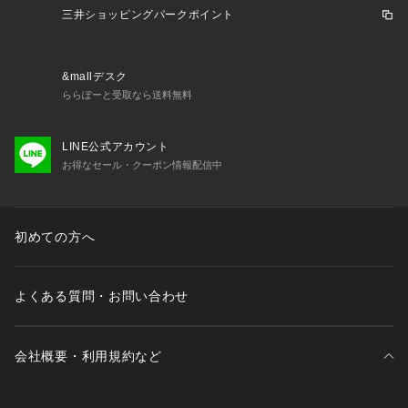
三井ショッピングパークポイント
商品仕様（スペック）
内容量（約）：150g
原産国：日本
&mallデスク
ららぽーと受取なら送料無料
注意事項
LINE公式アカウント
お得なセール・クーポン情報配信中
初めての方へ
よくある質問・お問い合わせ
会社概要・利用規約など