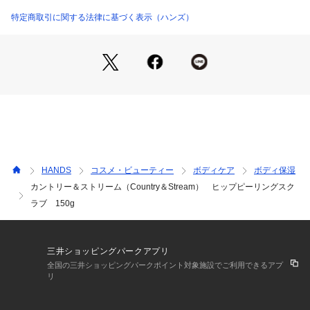
（1）マスカット大を取り、おしり全体に広げ、やさしくマッ
サージしてください。おしりと太ももの間、もも裏も忘れず
特定商取引に関する法律に基づく表示（ハンズ）
に。
（2）ジェルが肌の余分な古い角質や皮脂を包み込んでポロポ
ロとした固まりに変わったら、十分に洗い流してください。
・さっと水気を払った程度の濡れた肌での使用がお勧めです。
・おしりの他、ひし、ひざ、かかと、くるぶしなどの角質ケア
にも！肌の状態に合わせて週1～2回のご使用が目安です。
広告文責：株式会社ハンズ0120-992-344
区分：化粧品
販売元：株式会社　井田ラボラトリーズ
成分：水、グリセリン、（アクリレーツ／アクリル酸アルキル
HANDS
コスメ・ビューティー
ボディケア
ボディ保湿
（C10－30））クロスポリマー、ジココジモニウムクロリド、
カントリー＆ストリーム（Country＆Stream） ヒップピーリングスク
ステアルトリモニウムブロミド、モモ核、モモ葉エキス、ダイ
ラブ 150g
ズ種子エキス、水溶性コラーゲン、ザクロ花エキス、ビルベリ
ー葉エキス、ヒアルロン酸Na、ホホバ種子油、ハチミツ、フ
ィトステリルグルコシド／グルコシルセラミド、アーチチョー
ク葉エキス、トレハロース、イソプロパノール、PEG／PPG－
三井ショッピングパークアプリ
5／30コポリマー、（C12－14）パレス－12、ポリアクリレー
全国の三井ショッピングパークポイント対象施設でご利用できるアプ
トクロスポリマー－14、BG、香料、ラウリン酸ポリグリセリ
リ
ル－5、オレイン酸Na、安息香酸Na、クエン酸、クエン酸N
a、フェノキシエタノール