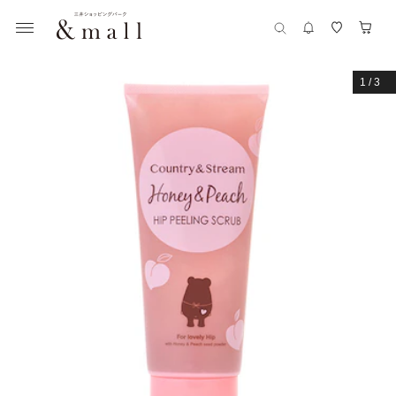
1
/
3