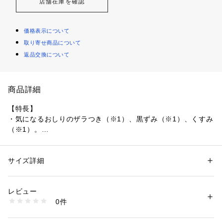
店舗在庫を確認
価格表示について
取り寄せ商品について
返品交換について
商品詳細
【特長】
・気になるおしりのザラつき（※1）、黒ずみ（※1）、くすみ
（※1）。
・ピーチスクラブ（※2）とピーリング（※3）のWの角質ケア
効果で、つるつる美肌に整えるヒップ＆ボディ用　角質ケアス
クラブ。
サイズ詳細
性別：
レディース
メンズ
※1　古い角質や汚れによる
カテゴリー：
コスメ・ビューティー
 ＞ 
ボディケア
 ＞ 
ボディ保湿
※2　モモ核
レビュー
※3　洗浄による
商品番号：
5730000050946 
（モール）
0件
4901008613338 （ショップ）
【使用方法】