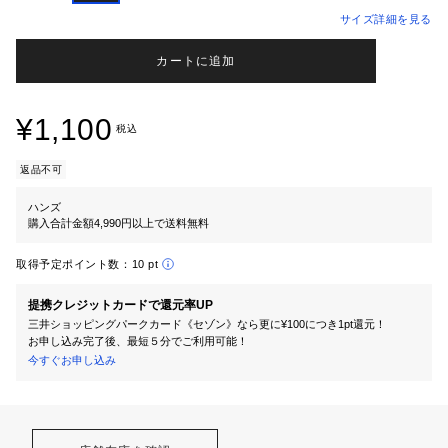
サイズ詳細を見る
カートに追加
¥1,100
税込
返品不可
ハンズ
購入合計金額4,990円以上で送料無料
取得予定ポイント数：
10 pt
提携クレジットカードで還元率UP
三井ショッピングパークカード《セゾン》なら更に¥100につき1pt還元！
お申し込み完了後、最短５分でご利用可能！
今すぐお申し込み