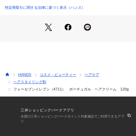
な風をイメージしたネーミングです。
特定商取引に関する法律に基づく表示（ハンズ）
広告文責：株式会社ハンズ 0120-992-344
区分：化粧品
販売元：株式会社柳屋本店
商品仕様（スペック）
香り：スイートオレンジの香り
内容量（約）：120g
原産国：ドイツ
HANDS
コスメ・ビューティー
ヘアケア
注意事項
ヘアスタイリング剤
フォーセブンイレブン（4711） ポーチュガル ヘアクリーム 120g
三井ショッピングパークアプリ
全国の三井ショッピングパークポイント対象施設でご利用できるアプ
リ