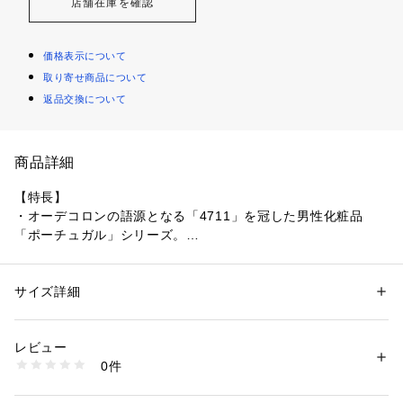
店舗在庫を確認
価格表示について
取り寄せ商品について
返品交換について
商品詳細
【特長】
・オーデコロンの語源となる「4711」を冠した男性化粧品
「ポーチュガル」シリーズ。
・油分と水分をバランスよく配合したベタつかないクリーム状
整髪料です。
・やわらかなヘアスタイルが持続します。
サイズ詳細
性別：
レディース
メンズ
・カジュアルからフォーマルまで幅広く使える、スイートオレ
カテゴリー：
コスメ・ビューティー
 ＞ 
ヘアケア
 ＞ 
ヘアスタイリング剤
ンジの香り。
レビュー
・香料は天然の植物素材だけでつくられています。
商品番号：
5730000027585 
（モール）
0件
・「ポーチュガル」は大航海時代、ヨーロッパにオレンジを伝
4903018473094 （ショップ）
えたポルトガル人に由来した、地中海の強い日差しとやわらか