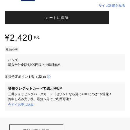
サイズ詳細を見る
カートに追加
¥2,420
税込
返品不可
ハンズ
購入合計金額4,990円以上で送料無料
取得予定ポイント数：
22 pt
提携クレジットカードで還元率UP
三井ショッピングパークカード《セゾン》なら更に¥100につき1pt還元！
お申し込み完了後、最短５分でご利用可能！
今すぐお申し込み