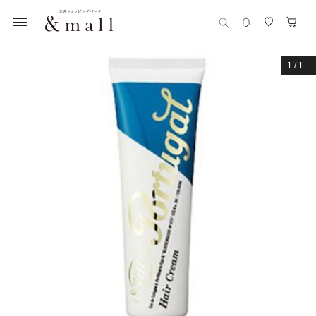
1
/
1