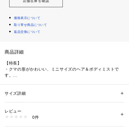
店舗在庫を確認
価格表示について
取り寄せ商品について
返品交換について
商品詳細
【特長】
・クマの形がかわいい、ミニサイズのヘア＆ボディミストで
す。
・ヘアやボディにシュっとまとうだけ！
・優しく高級感のある香りが長続きします。
・「FLOWER　GARDEN」は、まるで花が咲き誇る庭園にい
サイズ詳細
性別：
レディース
メンズ
るかのような、上品なスイートフローラル系の香り。
カテゴリー：
コスメ・ビューティー
 ＞ 
ヘアケア
 ＞ 
ヘアスタイリング剤
【使用方法】
レビュー
・ボディやヘアから10cm以上離してご使用ください。
商品番号：
5730000018825 
（モール）
0件
8809870307040 （ショップ）
広告文責：株式会社ハンズ　0120－992－344