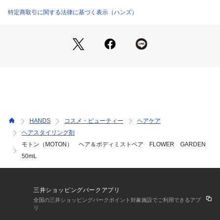
区分：化粧品
販売元：株式会社Time&Space
特定商取引に関する法律に基づく表示（ハンズ）
商品仕様（スペック）
香り：FLOWER　GARDEN
内容量（約）：50mL
原産国：韓国
注意事項
・使用中や使用後、日光にあたって赤味、はれ、かゆみ、刺
激、色抜け（白斑等）や黒ずみ等の異常が現れた時は、使用を
中止し、皮フ科専門医等にご相談されることをおすすめしま
HANDS
コスメ・ビューティー
ヘアケア
す。そのまま化粧品類の使用を続けますと悪化することがあり
ヘアスタイリング剤
ます。
モトン（MOTON） ヘア＆ボディミストベア FLOWER GARDEN
・乳幼児の手の届かないところに保管してください。
・極端に高温または低温の場所、直射日光のあたる場所には保
50mL
管しないでください。
・目に入らないようにご注意ください。目に入った場合はこす
らず直ちに洗い流してください。
三井ショッピングパークアプリ
・火気厳禁
全国の三井ショッピングパークポイント対象施設でご利用できるアプ
※小麦成分が配合されています。
リ