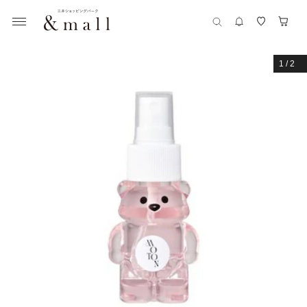
1
/
2