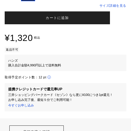
サイズ詳細を見る
カートに追加
¥1,320
税込
返品不可
ハンズ
購入合計金額4,990円以上で送料無料
取得予定ポイント数：
12 pt
提携クレジットカードで還元率UP
三井ショッピングパークカード《セゾン》なら更に¥100につき1pt還元！
お申し込み完了後、最短５分でご利用可能！
今すぐお申し込み