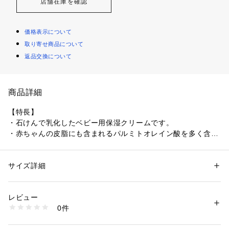
店舗在庫を確認
価格表示について
取り寄せ商品について
返品交換について
商品詳細
【特長】
・石けんで乳化したベビー用保湿クリームです。
・赤ちゃんの皮脂にも含まれるパルミトオレイン酸を多く含む
マカデミアナッツ油（保湿成分）を配合しました。
・伸びが良く、お肌にさらっとなじんでベタつきません。
・無着色・無香料・アルコールフリー※・石油由来原料不使用
サイズ詳細
性別：
レディース
メンズ
です。
カテゴリー：
コスメ・ビューティー
 ＞ 
ボディケア
 ＞ 
ボディ保湿
※　アルコールとはエタノールのことです。
レビュー
商品番号：
5730000005611 
（モール）
0件
[使用方法]
4904735056874 （ショップ）
入浴後やお肌の乾燥が気になるとき、適量を手に取りお肌にな