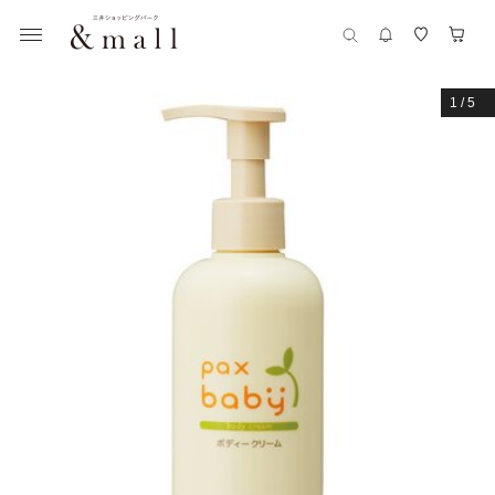
1
/
5