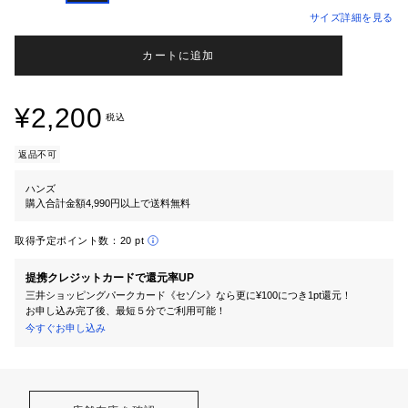
サイズ詳細を見る
カートに追加
¥2,200
税込
返品不可
ハンズ
購入合計金額4,990円以上で送料無料
取得予定ポイント数：
20 pt
提携クレジットカードで還元率UP
三井ショッピングパークカード《セゾン》なら更に¥100につき1pt還元！
お申し込み完了後、最短５分でご利用可能！
今すぐお申し込み