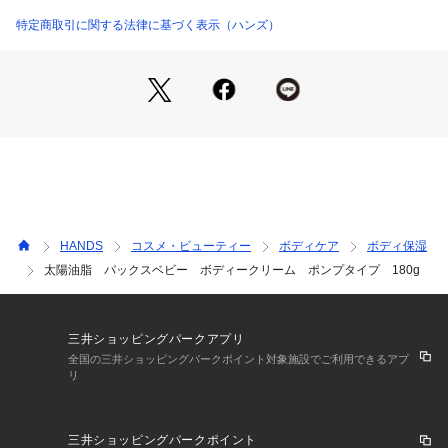
じませてください。
特定商取引に関する法律に基づく表示（ハンズ）
広告文責：株式会社ハンズ0120-992-3449
区分：化粧品
販売元：太陽油脂株式会社
成分：水、グリセリン、プロパンジオール、ホホバ種子油、マ
カデミアナッツ油、ステアリン酸K、ステアリン酸、パルミチ
ン酸、ベヘン酸、スクワラン、ローズマリー葉エキス、トレハ
ロース、ベヘニルアルコール、トコフェロール、ヒノキチオー
ル
商品仕様（スペック）
本体サイズ（約）：幅5.7×奥5.7×高16.4cm
HANDS
コスメ・ビューティー
ボディケア
ボディ保湿
内容量（約）：180g
太陽油脂 パックスベビー ボディークリーム ポンプタイプ 180g
原産国：日本
注意事項
・開封後は半年を目安に早めにご使用ください。
三井ショッピングパークアプリ
全国の三井ショッピングパークポイント対象施設でご利用できるアプ
リ
三井ショッピングパークポイント