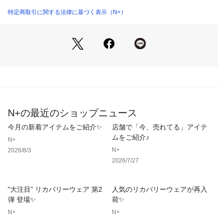
●抗菌防臭加工　繊維上のニオイの原因菌の増殖を抑制するこ
とでいやなニオイの発生を軽減します。
特定商取引に関する法律に基づく表示（N+）
商品番号：
3970000002948 
（モール）
Z5111-4531 （ショップ）
●静電気防止　衣類のまとわりつきや、パチパチ感を軽減しま
す。
■洗濯機ＯＫ（ネット使用）
※本製品をご使用いただく際には、必ず添付文書をご確認くだ
さい。
【シルエット・デザイン】
ウエストドロストのストレートシルエット。
N+の最近のショップニュース
【素材感】
春から秋までの３シーズンに活躍する、軽やかな薄手素材
今月の新着アイテムをご紹介✨
店舗で「今、売れてる」アイテ
ムをご紹介♪
N+
【コーディネート】
N+
2026/8/3
セットアップ　トップスもございます。
2026/7/27
ＮミラクＤＲＹ半袖プルオーバー　(Z5110)
素材：
"大注目” リカバリーウェア 第2
人気のリカバリーウェアが再入
ポリエステル:90%
弾 登場✨
荷✨
ポリウレタン:10%
N+
N+