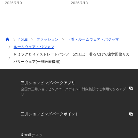
2026/7/19
2026/7/18
ケア情報：
nplus
ファッション
下着・ルームウェア・パジャマ
ルームウェア・パジャマ
ＮミラクＤＲＹストレートパンツ (Z5111) 着るだけで疲労回復リカ
バリーウェア(一般医療機器)
三井ショッピングパークアプリ
全国の三井ショッピングパークポイント対象施設でご利用できるアプ
リ
三井ショッピングパークポイント
&mallデスク