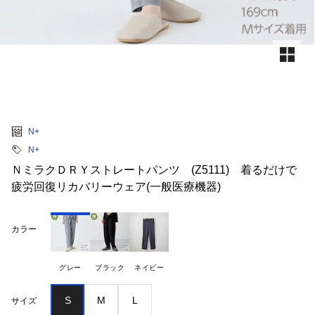
N+
N+
ＮミラクＤＲＹストレートパンツ (Z5111) 着るだけで
疲労回復リカバリーウェア(一般医療機器)
カラー
グレー
ブラック
ネイビー
S
M
L
サイズ