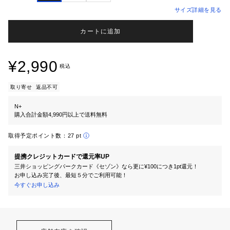
サイズ詳細を見る
カートに追加
¥2,990
税込
取り寄せ
返品不可
N+
購入合計金額4,990円以上で送料無料
取得予定ポイント数：
27 pt
提携クレジットカードで還元率UP
三井ショッピングパークカード《セゾン》なら更に¥100につき1pt還元！
お申し込み完了後、最短５分でご利用可能！
今すぐお申し込み