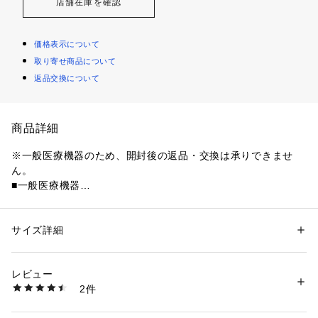
店舗在庫を確認
価格表示について
取り寄せ商品について
返品交換について
商品詳細
※一般医療機器のため、開封後の返品・交換は承りできませ
ん。
■一般医療機器
一般的名称：家庭用遠赤外線血行促進用衣
届出番号：27B2X00365000008
販売名：NミラクDRY
サイズ詳細
性別：
レディース
販売者：株式会社　Nプラス　
カテゴリー：
ファッション
 ＞ 
下着・ルームウェア・パジャマ
 ＞ 
ルームウ
ェア・パジャマ
住所：東京都北区神谷3丁目6番20号
素材：
素材：
レビュー
販売サイト運営：&mall
ポリエステル:90%
2件
●遠赤外線の血行促進により疲労や筋肉のコリなどの症状を改
ポリウレタン:10%
善。(※効果には個人差があります。)