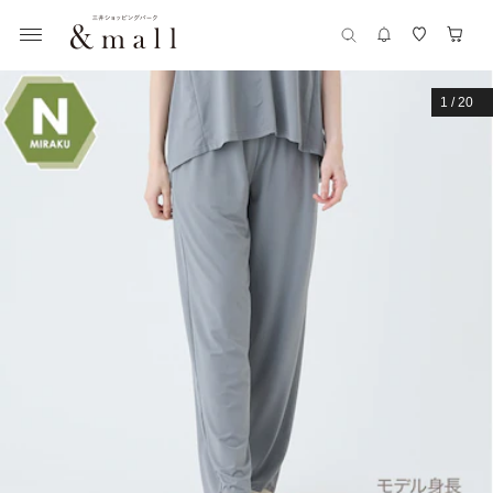
1
/
20