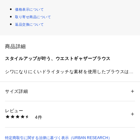
価格表示について
取り寄せ商品について
返品交換について
商品詳細
スタイルアップが叶う、ウエストギャザーブラウス
シワになりにくいドライタッチな素材を使用したブラウスは、
さらりとした肌触りで快適な着心地を実現。デイリー使いにも
重宝する、お手入れのしやすさも嬉しいポイントです。ウエス
トに入ったギャザーがふんわりとした可愛らしいシルエットを
サイズ詳細
性別：
レディース
演出し、自然とメリハリがつくためスタイルアップ効果も期待
カテゴリー：
ファッション
 ＞ 
トップス
 ＞ 
シャツ・ブラウス
素材：ポリエステル100%
できます。更に、ウエスト部分はゴム仕様で締め付け感がな
生産国：中国
レビュー
く、リラックスしながらも女性らしいラインをキープ。着脱も
洗濯：-
4件
簡単なので、忙しい朝にもぴったりです。Vネックデザインが
※詳しい洗濯方法については、商品の品質表示タグをご覧ください
商品番号：
1650000137316 
（モール）
顔まわりをスッキリ見せ、抜け感のある印象に。キレイめにも
DR26230-2030612 （ショップ）
カジュアルにも合わせやすく、オンオフ問わず活躍する万能ブ
ラウスです。
特定商取引に関する法律に基づく表示（URBAN RESEARCH）