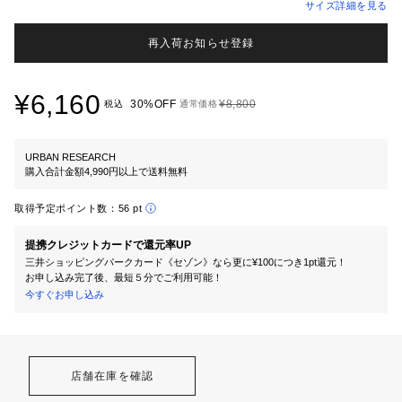
サイズ詳細を見る
再入荷お知らせ登録
¥6,160
30%OFF
¥8,800
税込
通常価格
URBAN RESEARCH
購入合計金額4,990円以上で送料無料
取得予定ポイント数：
56 pt
提携クレジットカードで還元率UP
三井ショッピングパークカード《セゾン》なら更に¥100につき1pt還元！
お申し込み完了後、最短５分でご利用可能！
今すぐお申し込み
店舗在庫を確認