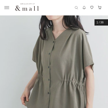
1
/
36