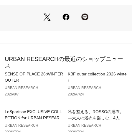
【2026 Spring/Summer】【26SS】
※商品画像は、光の当たり具合やパソコンなどの閲覧環境によ
り、実際の色味と異なって見える場合がございます。予めご了
承ください。
※商品の色味の目安は、商品単体の画像をご参照ください。
▼お気に入り登録のおすすめ▼
URBAN RESEARCHの最近のショップニュー
お気に入り登録された商品は、マイページにて現在の価格情報
ス
や在庫状況の確認が可能です。
お買い物リストの管理にぜひご利用ください。
SENSE OF PLACE 26:WINTER
KBF outer collection 2026 winte
OUTER
r
素材感
URBAN RESEARCH
URBAN RESEARCH
透け感 : ややあり(GREGEのみ)
2026/8/7
2026/7/24
伸縮性 : なし
裏地 : なし
光沢 : なし
LeSportsac EXCLUSIVE COLL
私を整える、ROSSOの浴衣。
ポケット : なし
ECTION for URBAN RESEARC
—大人の浴衣を楽しむ、4人のT
H
IPS—
URBAN RESEARCH
URBAN RESEARCH
2026/7/24
2026/7/24