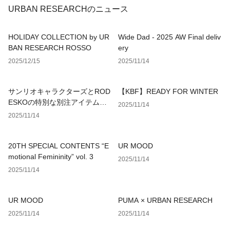
URBAN RESEARCHのニュース
HOLIDAY COLLECTION by UR
Wide Dad - 2025 AW Final deliv
BAN RESEARCH ROSSO
ery
2025/12/15
2025/11/14
サンリオキャラクターズとROD
【KBF】READY FOR WINTER
ESKOの特別な別注アイテムが
2025/11/14
登場
2025/11/14
20TH SPECIAL CONTENTS “E
UR MOOD
motional Femininity” vol. 3
2025/11/14
2025/11/14
UR MOOD
PUMA × URBAN RESEARCH
2025/11/14
2025/11/14