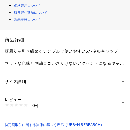
価格表示について
取り寄せ商品について
返品交換について
商品詳細
顔周りを引き締めるシンプルで使いやすい6パネルキャップ
マットな色味と刺繍ロゴがさりげないアクセントになるキャッ
プです。
軽い被り心地でデイリーユースに適しており長時間の着用でも
疲れにくいです。
サイズ詳細
性別：
メンズ
アジャスターでサイズ調整ができ幅広い頭周りに対応します。
カテゴリー：
ファッション
 ＞ 
帽子・ヘアアクセサリー
 ＞ 
キャップ
素材：ナイロン100%
カジュアルからスポーティな装いまで合わせやすく通年で活躍
生産国：ベトナム
レビュー
するアイテムです。
洗濯：-
0件
※詳しい洗濯方法については、商品の品質表示タグをご覧ください
商品番号：
1650000136992 
（モール）
【THE NORTH FACE / ザノースフェイス】
CD26110-1190153 （ショップ）
ザ・ノース・フェイスは、アウトドア用品や衣服、登山用具の
制作・販売を手がける、言わずと知れたアメリカのアウトドア
特定商取引に関する法律に基づく表示（URBAN RESEARCH）