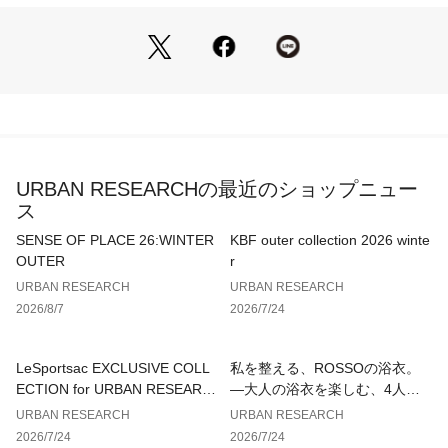
ブランド。
山岳で登山が難しい北側のことを指すノース・フェイスが社名
の由来。
世界中のアウトドアメーカーの中で、ファッショニスタの間で
も最も人気の高いブランドの一つ。
【2026 Spring/Summer】【26SS】
[メーカー表記サイズ]
URBAN RESEARCHの最近のショップニュー
L : 頭周り58～60cm
ス
※上記は、商品付属のメーカータグに記載されたサイズです。
SENSE OF PLACE 26:WINTER
KBF outer collection 2026 winte
当社サイズガイドに基づき計測した数値につきましては、採寸
OUTER
r
表の実寸サイズをご参照ください。
URBAN RESEARCH
URBAN RESEARCH
2026/8/7
2026/7/24
※商品画像は、光の当たり具合やパソコンなどの閲覧環境によ
り、実際の色味と異なって見える場合がございます。予めご了
承ください。
LeSportsac EXCLUSIVE COLL
私を整える、ROSSOの浴衣。
※商品の色味の目安は、商品単体の画像をご参照ください。
ECTION for URBAN RESEARC
—大人の浴衣を楽しむ、4人のT
H
IPS—
URBAN RESEARCH
URBAN RESEARCH
▼お気に入り登録のおすすめ▼
2026/7/24
2026/7/24
お気に入り登録された商品は、マイページにて現在の価格情報