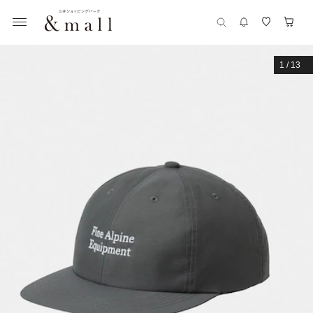
1
/
13