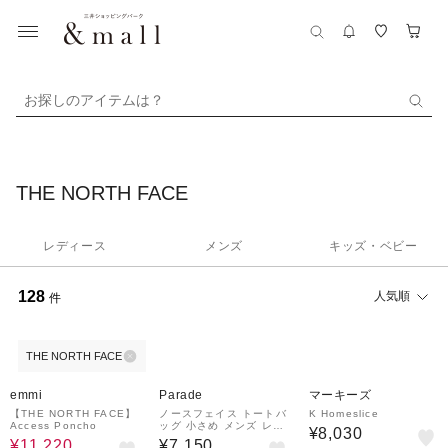
お探しのアイテムは？
THE NORTH FACE
レディース
メンズ
キッズ・ベビー
128
人気順
件
THE NORTH FACE
40%OFF
emmi
Parade
マーキーズ
【THE NORTH FACE】
ノースフェイス トートバ
K Homeslice
Access Poncho
ッグ 小さめ メンズ レデ
¥8,030
ィース バッグ NM82501
¥11,220
¥7,150