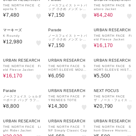
THE NORTH FACE C
ノースフェイス トートバ
THE NORTH FACE B
apella 5
ッグ 小さめ メンズ レデ
altoro Jacket
ィース バッグ NM82501
¥7,480
¥7,150
¥64,240
BCスタンダードトートミ
ニ 小型 7L 軽量 THE N
ORTH FACE
30%OFF
マーキーズ
Parade
URBAN RESEARCH
K Roundy
ノースフェイス トートバ
THE NORTH FACE Fi
ッグ 小さめ メンズ レデ
eld Fleece Jacket
¥12,980
ィース バッグ NM82501
¥7,150
¥16,170
BCスタンダードトートミ
ニ 小型 7L 軽量 THE N
ORTH FACE
30%OFF
URBAN RESEARCH
URBAN RESEARCH
URBAN RESEARCH
THE NORTH FACE Fi
THE NORTH FACE S
THE NORTH FACE S
eld Fleece Jacket
HORT-SLEEVE MOUN
HORT-SLEEVE HISTO
TAIN FLOWER T-SHIR
RICAL LOGO T-SHIRT
¥16,170
¥6,050
¥5,500
TS
S
Parade
URBAN RESEARCH
NEXT FOCUS
ノースフェイス ショルダ
THE NORTH FACE P
THE NORTH FACE
ーポーチ バッグ ラフタ
YRENEES TOTE
ザ・ノース・フェイス C
ーショルダーポーチM S
RESTON HIKE WP ク
¥8,800
¥14,300
¥20,790
P 軽量 耐久性 ミニマル
レストン ハイク ウォー
3L 黒 NM72627 THE N
タープルーフ NF52410-
ORTH FACE
KK NF52410-FF
30%OFF
URBAN RESEARCH
URBAN RESEARCH
URBAN RESEARCH
THE NORTH FACE Li
THE NORTH FACE T
THE NORTH FACE S
ght Rider Jacket
NF Simply Classic Cap
hort-Sleeve Historical
Logo Tee