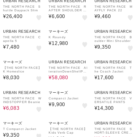
URBAN RESEARCH
URBAN RESEARCH
URBAN RESEARCH
THE NORTH FACE S
THE NORTH FACE R
THE NORTH FACE M
huttle Daypack Slim
AFTER SHOULDER P
AYFLY PACK 22
OUCH S
¥26,400
¥6,600
¥9,460
URBAN RESEARCH
マーキーズ
URBAN RESEARCH
THE NORTH FACE C
K Roundy
THE NORTH FACE B
apella 5
oulder Mini Shoulder
¥12,980
¥7,480
¥9,350
20%OFF
マーキーズ
URBAN RESEARCH
URBAN RESEARCH
【THE NORTH FACE】
THE NORTH FACE Al
THE NORTH FACE T
K Homeslice
terationDownShellPar
he Coach Jacket
ka
¥8,030
¥58,080
¥17,600
30%OFF
URBAN RESEARCH
マーキーズ
URBAN RESEARCH
THE NORTH FACE W
Companct Jacket
THE NORTH FACE V
INDSTOPPER Beanie
ERSATILE PANTS
¥9,900
¥6,083
¥14,300
30%OFF
マーキーズ
マーキーズ
URBAN RESEARCH
T Companct Jacket
【THE NORTH FACE】
THE NORTH FACE S
Kids Verb Cap
HORT-SLEEVE CREP
¥9,350
E WEAVE T-SHIRTS