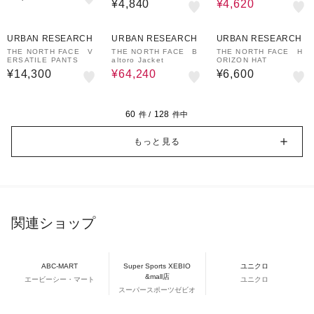
¥4,840
¥4,620
20%OFF
URBAN RESEARCH
URBAN RESEARCH
URBAN RESEARCH
THE NORTH FACE V
THE NORTH FACE B
THE NORTH FACE H
ERSATILE PANTS
altoro Jacket
ORIZON HAT
¥14,300
¥64,240
¥6,600
60
128
件 /
件中
もっと見る
関連ショップ
ABC-MART
Super Sports XEBIO
ユニクロ
&mall店
エービーシー・マート
ユニクロ
スーパースポーツゼビオ