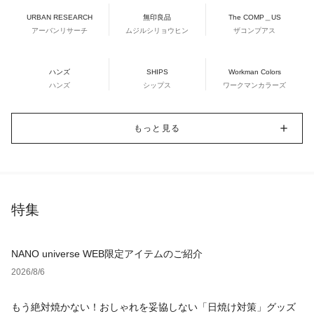
URBAN RESEARCH
無印良品
The COMP＿US
アーバンリサーチ
ムジルシリョウヒン
ザコンプアス
ハンズ
SHIPS
Workman Colors
ハンズ
シップス
ワークマンカラーズ
もっと見る
特集
NANO universe WEB限定アイテムのご紹介
2026/8/6
もう絶対焼かない！おしゃれを妥協しない「日焼け対策」グッズ