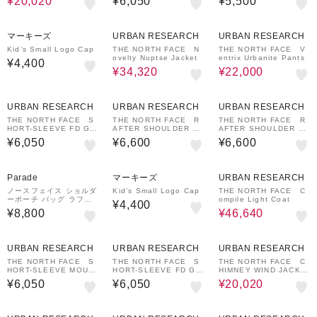
¥20,020
¥6,050
¥5,500
20%OFF
20%OFF
マーキーズ
URBAN RESEARCH
URBAN RESEARCH
Kid’s Small Logo Cap
THE NORTH FACE N
THE NORTH FACE V
ovelty Nuptse Jacket
entrix Urbanite Pants
¥4,400
¥34,320
¥22,000
URBAN RESEARCH
URBAN RESEARCH
URBAN RESEARCH
THE NORTH FACE S
THE NORTH FACE R
THE NORTH FACE R
HORT-SLEEVE FD GL
AFTER SHOULDER P
AFTER SHOULDER P
OBEGRID T-SHIRTS
OUCH SSP
OUCH SSP
¥6,050
¥6,600
¥6,600
20%OFF
Parade
マーキーズ
URBAN RESEARCH
ノースフェイス ショルダ
Kid’s Small Logo Cap
THE NORTH FACE C
ーポーチ バッグ ラフタ
ompile Light Coat
¥4,400
ーショルダーポーチM S
¥8,800
¥46,640
P 軽量 耐久性 ミニマル
3L 黒 NM72627 THE N
ORTH FACE
30%OFF
URBAN RESEARCH
URBAN RESEARCH
URBAN RESEARCH
THE NORTH FACE S
THE NORTH FACE S
THE NORTH FACE C
HORT-SLEEVE MOUN
HORT-SLEEVE FD GL
HIMNEY WIND JACKE
TAIN FLOWER T-SHIR
OBEGRID T-SHIRTS
T
¥6,050
¥6,050
¥20,020
TS