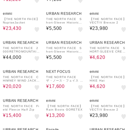
BCスタンダードトートミ
ニ 小型 7L 軽量 THE N
ORTH FACE
40%OFF
emmi
URBAN RESEARCH
emmi
【THE NORTH FACE】
THE NORTH FACE S
【THE NORTH FACE】
NuptseJacket
hort-Sleeve Historical
VECTIV Breeze 2
Logo Tee
¥23,430
¥5,500
¥23,980
30%OFF
URBAN RESEARCH
URBAN RESEARCH
URBAN RESEARCH
THE NORTH FACE 2
THE NORTH FACE S
THE NORTH FACE S
000RETROMOUNTAIN
hort-Sleeve Historical
HORT-SLEEVE CREP
LIGHTJACKET
Logo Tee
E WEAVE T-SHIRTS
¥44,000
¥5,500
¥4,620
30%OFF
20%OFF
40%OFF
URBAN RESEARCH
NEXT FOCUS
emmi
THE NORTH FACE C
THE NORTH FACE
【THE NORTH FACE】
HIMNEY WIND JACKE
ザ・ノース・フェイス N
HIKE Hat
T
UPTSE CHUKKA WP 3
¥20,020
¥17,600
¥4,620
ヌプシ チャッカ ウォー
タープルーフ 3 NF5257
3-KK NF52573-MK
30%OFF
50%OFF
URBAN RESEARCH
emmi
emmi
THE NORTH FACE Fi
【THE NORTH FACE】
【THE NORTH FACE】
eld Fleece Half Zip
Rain Boots GORETEX
VECTIV Breeze 2
¥15,400
¥13,200
¥23,980
20%OFF
URBAN RESEARCH
Parade
URBAN RESEARCH