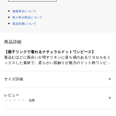
価格表示について
取り寄せ商品について
返品交換について
商品詳細
【親子リンクで着れるナチュラルドットワンピース】
着込むほどに風合いが増すリネンに落ち感のあるリヨセルをミ
ックスした素材で、柔らかい肌触りが魅力のドット柄ワンピー
ス。ナチュラルなベーシックカラーの生地にランダムにプリン
トされたドット柄は大人びた印象に。キッズアイテムは袖を短
くし、前のリボンは無しにしたキッズが着用しやすいデザイン
サイズ詳細
性別：
キッズ・ベビー
に仕上げております。胸元に入れたギャザーがふんわりAライ
カテゴリー：
ファッション
 ＞ 
ワンピース・ドレス
 ＞ 
ワンピース
素材：リネン55% 再生繊維(リヨセル)45%
ンに広がり、可愛らしいシルエットを演出。前明きはくるみ釦
生産国：中国
レビュー
明きで細かいディティールにもこだわり、後ろの切り替えでバ
洗濯：-
0件
ックスタイルも綺麗に見せてくれます。肩を覆う程よい袖丈で
※詳しい洗濯方法については、商品の品質表示タグをご覧ください
商品番号：
1650000136836 
（モール）
日差しの強い季節にも安心して着ていただけ、清涼感のある素
DR26230-3060477 （ショップ）
材感なので暑い日も涼やかに過ごせます。 