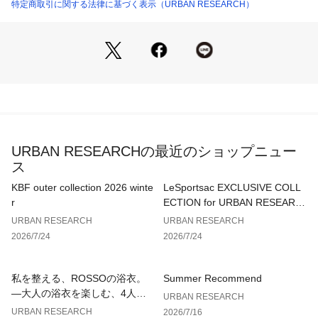
特定商取引に関する法律に基づく表示（URBAN RESEARCH）
【ポイント】
・親子リンクで着用可能
・キッズサイズサイズの展開あり
《WOMENS展開あり》
DR26230-2060702　リネンリヨセルドットワンピース
《キッズサイズ》
DR26230-3060476『親子リンク』リネンリヨセルドットワン
URBAN RESEARCHの最近のショップニュー
ピース(KIDS)
ス
【2026 Spring/Summer】【26SS】
KBF outer collection 2026 winte
LeSportsac EXCLUSIVE COLL
r
ECTION for URBAN RESEARC
※この商品は、製品洗いのため、色・サイズにバラつきがあり
H
URBAN RESEARCH
URBAN RESEARCH
ます。あらかじめご了承ください。
2026/7/24
2026/7/24
総重量 : 約350g
私を整える、ROSSOの浴衣。
Summer Recommend
[サイズ]
—大人の浴衣を楽しむ、4人のT
URBAN RESEARCH
150＝145～155cm
IPS—
URBAN RESEARCH
2026/7/16
※サイズは目安です。採寸表をご参照ください。