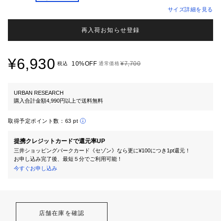
サイズ詳細を見る
再入荷お知らせ登録
¥6,930
10%OFF
¥7,700
税込
通常価格
URBAN RESEARCH
購入合計金額4,990円以上で送料無料
取得予定ポイント数：
63 pt
提携クレジットカードで還元率UP
三井ショッピングパークカード《セゾン》なら更に¥100につき1pt還元！
お申し込み完了後、最短５分でご利用可能！
今すぐお申し込み
店舗在庫を確認