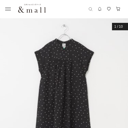
1
/
10