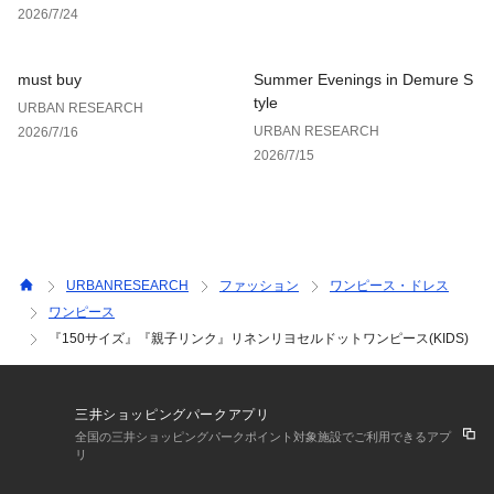
2026/7/24
※商品画像は、光の当たり具合やパソコンなどの閲覧環境によ
り、実際の色味と異なって見える場合がございます。予めご了
must buy
Summer Evenings in Demure S
承ください。
tyle
URBAN RESEARCH
※商品の色味の目安は、商品単体の画像をご参照ください。
URBAN RESEARCH
2026/7/16
2026/7/15
▼お気に入り登録のおすすめ▼
お気に入り登録された商品は、マイページにて現在の価格情報
や在庫状況の確認が可能です。
お買い物リストの管理にぜひご利用ください。
素材感
URBANRESEARCH
ファッション
ワンピース・ドレス
透け感 : ややあり(NATURALのみ)
ワンピース
伸縮性 : なし
『150サイズ』『親子リンク』リネンリヨセルドットワンピース(KIDS)
裏地 : なし
光沢 : なし
ポケット : あり
三井ショッピングパークアプリ
全国の三井ショッピングパークポイント対象施設でご利用できるアプ
リ